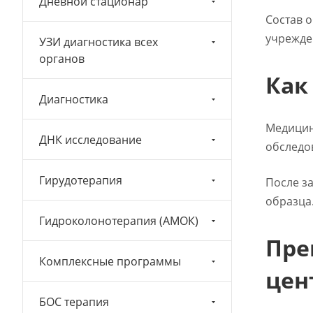
Дневной стационар
Состав 
учрежде
УЗИ диагностика всех
органов
Как
Диагностика
Медицин
ДНК исследование
обследо
Гирудотерапия
После з
образца
Гидроколонотерапия (АМОК)
Пре
Комплексные программы
цен
БОС терапия