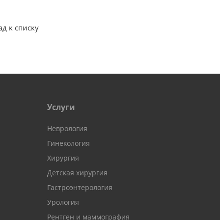
ад к списку
Услуги
Неврология
Гинекология
Хирургия
Детская хирургия
Гастроэнтерология
Урология
Рентген и маммография