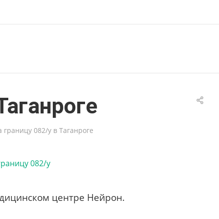
Таганроге
 границу 082/у в Таганроге
медицинском центре Нейрон.