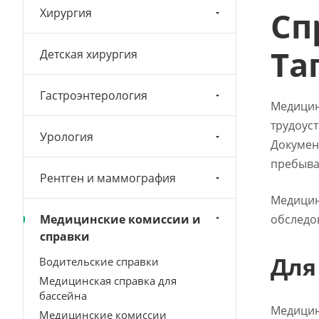
Сп
Хирургия
Та
Детская хирургия
Гастроэнтерология
Медицинс
трудоус
Урология
Докумен
пребыва
Рентген и маммография
Медицин
Медицинские комиссии и
обследо
справки
Для
Водительские справки
Медицинская справка для
бассейна
Медицин
Медицинские комиссии