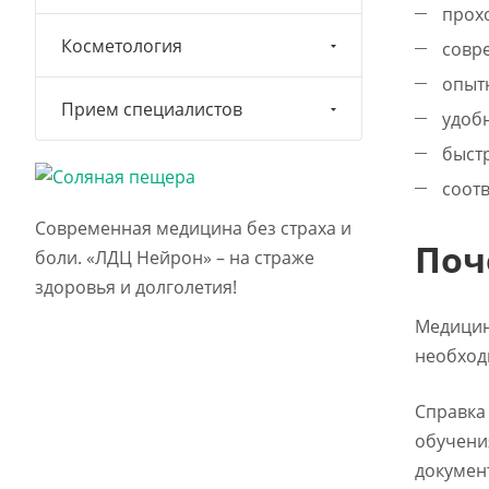
прохо
Косметология
совре
опытн
Прием специалистов
удобн
быстр
соотв
Современная медицина без страха и
Поч
боли. «ЛДЦ Нейрон» – на страже
здоровья и долголетия!
Медицин
необход
Справка 
обучени
докумен