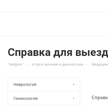
Справка для выезда
—
—
"Нейрон"
Услуги лечения и диагностики
Медицинс
Неврология
Справк
Гинекология