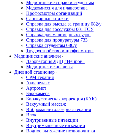
Медицинские справки студентам
Медкомиссия для плавсостава
Профосмотры организаций
Санитарные книжки
Справка для выезда за границу 082/у
Справка для госслужбы 001 ГСУ
Справка для маломерных судов
Справка для прокуратуры 733
Справка студентам 086/у
Трудоустройство и профосмотры
Медицинские анализы
Лаборатория ЛДЦ "Нейрон"
Медицинские анализы
Дневной стационар
CPM-терапия
Акварелакс
Артромот
Барокамера
Биоакустическая коррекция (БАК)
Вакуумный массаж
Вибромагнитолазерная терапия
Влок
Внутривенные инъекции
Внутримышечные инъекции
Водное вытяжение позвоночника