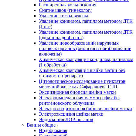
Расширенная кольпоскопия
Снятие швов (гинеколог.)
Удаление кисты вульвы
Удаление кондилом, папиллом методом ДТК
(1 шт.)
Удаление кондилом, папиллом методом ДТК
(одна зона до 4-5 шт.)
Удаление новообразований наружных
половых органов (биопсия и обезболивание
включены)
Химическая коагуляция кондилом, папиллом
(1 обработка)
Химическая коагуляция шайки матки без
стоимости препарата
Цитологическое исследование пунктатов
молочной железы / Сафаралиева Г. Ш
Эксцизионная биопсия шейки матки
Электроимпедансная маммография без
рентгеновского облучения
Электроэксцизионная биопсия шейки матки
Электроэксцизия шейки матки
Эндоскопия ЛОР-органов
Ванны общие
Йодобромная
С валерианой