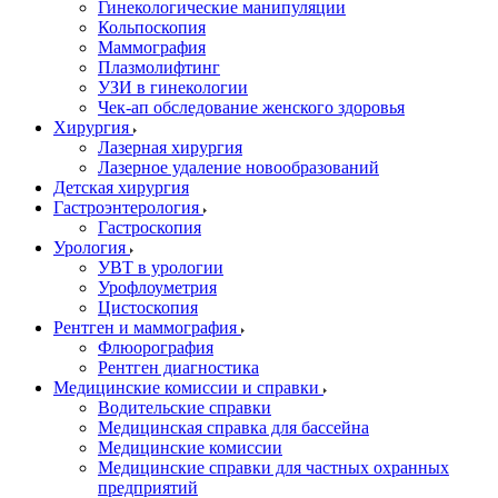
Гинекологические манипуляции
Кольпоскопия
Маммография
Плазмолифтинг
УЗИ в гинекологии
Чек-ап обследование женского здоровья
Хирургия
Лазерная хирургия
Лазерное удаление новообразований
Детская хирургия
Гастроэнтерология
Гастроскопия
Урология
УВТ в урологии
Урофлоуметрия
Цистоскопия
Рентген и маммография
Флюорография
Рентген диагностика
Медицинские комиссии и справки
Водительские справки
Медицинская справка для бассейна
Медицинские комиссии
Медицинские справки для частных охранных
предприятий