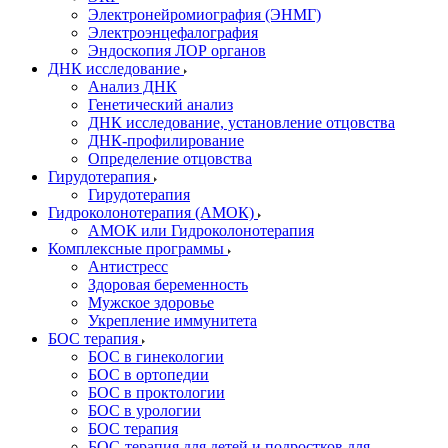
Электронейромиография (ЭНМГ)
Электроэнцефалография
Эндоскопия ЛОР органов
ДНК исследование
Анализ ДНК
Генетический анализ
ДНК исследование, установление отцовства
ДНК-профилирование
Определение отцовства
Гирудотерапия
Гирудотерапия
Гидроколонотерапия (АМОК)
АМОК или Гидроколонотерапия
Комплексные программы
Антистресс
Здоровая беременность
Мужское здоровье
Укрепление иммунитета
БОС терапия
БОС в гинекологии
БОС в ортопедии
БОС в проктологии
БОС в урологии
БОС терапия
БОС-терапия для детей и подростков для