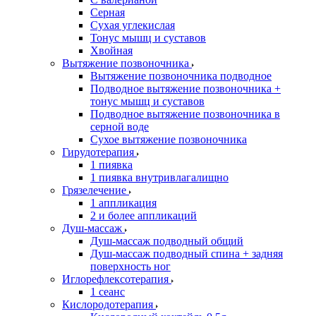
Серная
Сухая углекислая
Тонус мышц и суставов
Хвойная
Вытяжение позвоночника
Вытяжение позвоночника подводное
Подводное вытяжение позвоночника +
тонус мышц и суставов
Подводное вытяжение позвоночника в
серной воде
Сухое вытяжение позвоночника
Гирудотерапия
1 пиявка
1 пиявка внутривлагалищно
Грязелечение
1 аппликация
2 и более аппликаций
Душ-массаж
Душ-массаж подводный общий
Душ-массаж подводный спина + задняя
поверхность ног
Иглорефлексотерапия
1 сеанс
Кислородотерапия