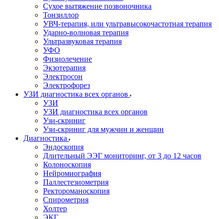
Сухое вытяжение позвоночника
Тонзиллор
УВЧ-терапия, или ультравысокочастотная терапия
Ударно-волновая терапия
Ультразвуковая терапия
УФО
Физиолечение
Экзотерапия
Электросон
Электрофорез
УЗИ диагностика всех органов
УЗИ
УЗИ диагностика всех органов
Узи-скриниг
Узи-скриниг для мужчин и женщин
Диагностика
Эндоскопия
Длительный ЭЭГ мониторинг, от 3 до 12 часов
Колоноскопия
Нейромиография
Паллестезиометрия
Ректороманоскопия
Спирометрия
Холтер
ЭКГ