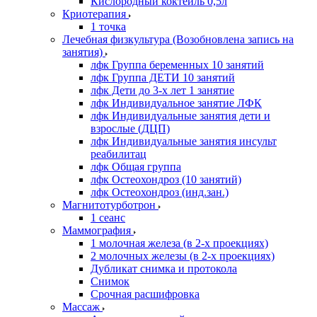
Кислородный коктейль 0,5л
Криотерапия
1 точка
Лечебная физкультура (Возобновлена запись на
занятия)
лфк Группа беременных 10 занятий
лфк Группа ДЕТИ 10 занятий
лфк Дети до 3-х лет 1 занятие
лфк Индивидуальное занятие ЛФК
лфк Индивидуальные занятия дети и
взрослые (ДЦП)
лфк Индивидуальные занятия инсульт
реабилитац
лфк Общая группа
лфк Остеохондроз (10 занятий)
лфк Остеохондроз (инд.зан.)
Магнитотурботрон
1 сеанс
Маммография
1 молочная железа (в 2-х проекциях)
2 молочных железы (в 2-х проекциях)
Дубликат снимка и протокола
Снимок
Срочная расшифровка
Массаж