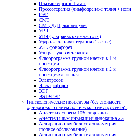
Плазмолифтинг 1 амп.
Прессотерапия (лимфодренаж) талия + ноги
РЭГ
СМТ
СМТ, ДДТ, амплипульс
УВЧ
УВЧ (ультравысокие частоты)
Ударно-волновая терапия (1 сеанс)
УЗТ, фонофорез
Ультразвуковая терапия
Флюорограмма грудной клетки в 1-й
проекции
Флюорограмма грудной клетки в 2-х
проекциях/срочная
Электросон
Электрофорез
ЭЭГ
ЭЭГ+РЭГ
Гинекологические процедуры (без стоимости
одноразового гинекологического инструмента)
Анестезия спреем 10% лидокаина
Анестезия ш/м инъекцией лидокаина 2%
Аспирационная биопсия эндометрия
(полное обследование)
Аспирационная биопсия эндометрия