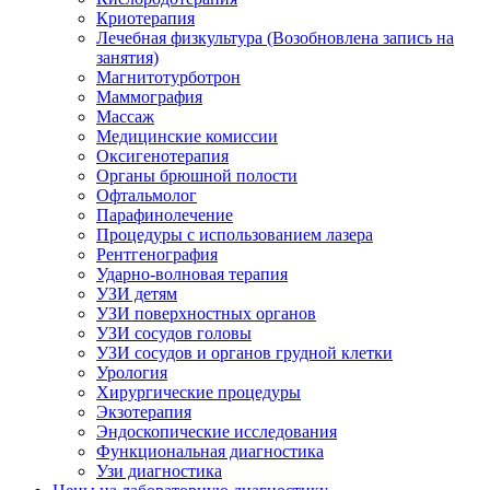
Криотерапия
Лечебная физкультура (Возобновлена запись на
занятия)
Магнитотурботрон
Маммография
Массаж
Медицинские комиссии
Оксигенотерапия
Органы брюшной полости
Офтальмолог
Парафинолечение
Процедуры с использованием лазера
Рентгенография
Ударно-волновая терапия
УЗИ детям
УЗИ поверхностных органов
УЗИ сосудов головы
УЗИ сосудов и органов грудной клетки
Урология
Хирургические процедуры
Экзотерапия
Эндоскопические исследования
Функциональная диагностика
Узи диагностика