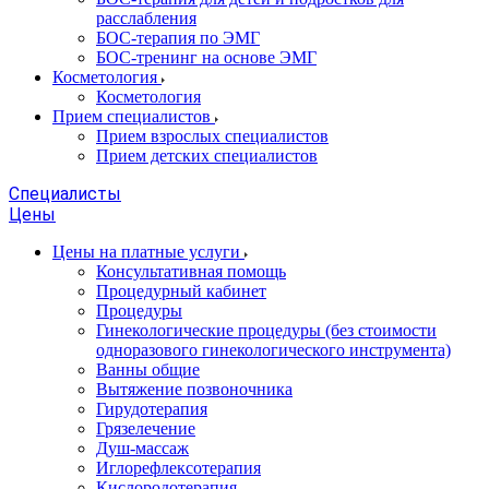
расслабления
БОС-терапия по ЭМГ
БОС-тренинг на основе ЭМГ
Косметология
Косметология
Прием специалистов
Прием взрослых специалистов
Прием детских специалистов
Специалисты
Цены
Цены на платные услуги
Консультативная помощь
Процедурный кабинет
Процедуры
Гинекологические процедуры (без стоимости
одноразового гинекологического инструмента)
Ванны общие
Вытяжение позвоночника
Гирудотерапия
Грязелечение
Душ-массаж
Иглорефлексотерапия
Кислородотерапия