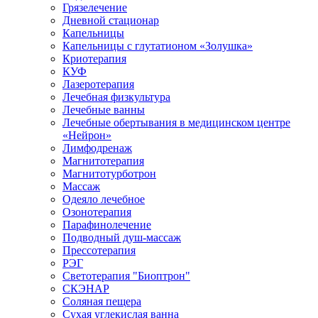
Грязелечение
Дневной стационар
Капельницы
Капельницы с глутатионом «Золушка»
Криотерапия
КУФ
Лазеротерапия
Лечебная физкультура
Лечебные ванны
Лечебные обертывания в медицинском центре
«Нейрон»
Лимфодренаж
Магнитотерапия
Магнитотурботрон
Массаж
Одеяло лечебное
Озонотерапия
Парафинолечение
Подводный душ-массаж
Прессотерапия
РЭГ
Светотерапия "Биоптрон"
СКЭНАР
Соляная пещера
Сухая углекислая ванна