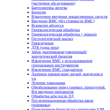
(частичное обследование)
Бартолиновы железы
Биопсия
В/маточное введение лекарственных средств
Введение ВМС (без стоимости ВМС)
Вскрытие абсцесса
Гинекологическая обработка
Гинекологическая обработка + зеркало
Гистологический анализ
Грязелечение
ДТК (одна зона)
Забор диатермокоагуляционный/
хирургический биопсия
Извлечение ВМС с использованием
специальных инструментов
Извлечение ВМС стандартное
Лазерное прижигание эрозий, кондилом и
т.п
Лечение тампонами
Обезболивание перед гинекол. процедурой.
В/в введение препаратов
Обработка ш/м после ЛД
Послеоперационная обработка швов
(перевязка)
Пункционная биопсия под контролем УЗИ