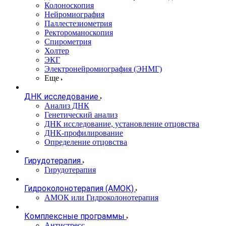
Колоноскопия
Нейромиография
Паллестезиометрия
Ректороманоскопия
Спирометрия
Холтер
ЭКГ
Электронейромиография (ЭНМГ)
Еще
ДНК исследование
Анализ ДНК
Генетический анализ
ДНК исследование, установление отцовства
ДНК-профилирование
Определение отцовства
Гирудотерапия
Гирудотерапия
Гидроколонотерапия (АМОК)
АМОК или Гидроколонотерапия
Комплексные программы
Антистресс