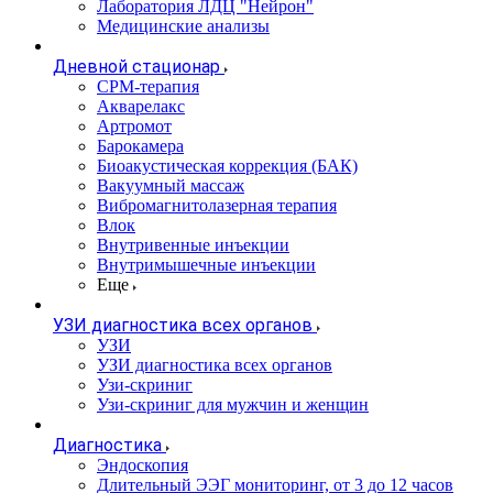
Лаборатория ЛДЦ "Нейрон"
Медицинские анализы
Дневной стационар
CPM-терапия
Акварелакс
Артромот
Барокамера
Биоакустическая коррекция (БАК)
Вакуумный массаж
Вибромагнитолазерная терапия
Влок
Внутривенные инъекции
Внутримышечные инъекции
Еще
УЗИ диагностика всех органов
УЗИ
УЗИ диагностика всех органов
Узи-скриниг
Узи-скриниг для мужчин и женщин
Диагностика
Эндоскопия
Длительный ЭЭГ мониторинг, от 3 до 12 часов