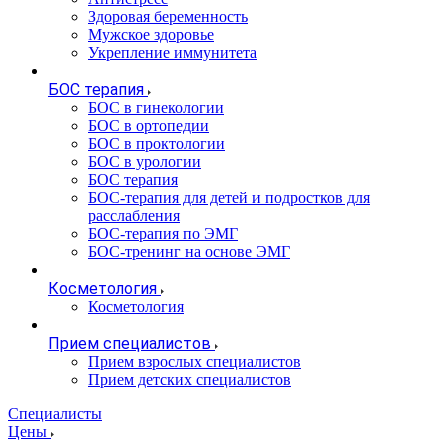
Здоровая беременность
Мужское здоровье
Укрепление иммунитета
БОС терапия
БОС в гинекологии
БОС в ортопедии
БОС в проктологии
БОС в урологии
БОС терапия
БОС-терапия для детей и подростков для
расслабления
БОС-терапия по ЭМГ
БОС-тренинг на основе ЭМГ
Косметология
Косметология
Прием специалистов
Прием взрослых специалистов
Прием детских специалистов
Специалисты
Цены