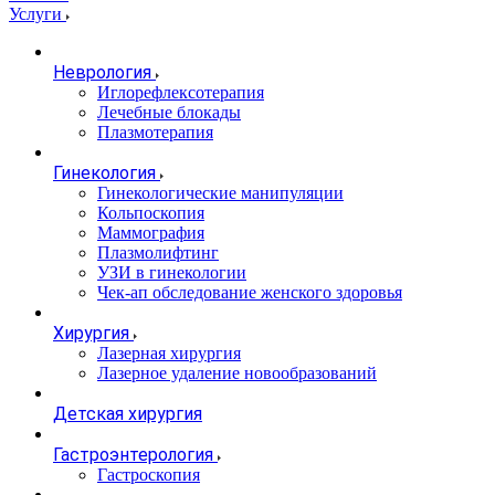
Услуги
Неврология
Иглорефлексотерапия
Лечебные блокады
Плазмотерапия
Гинекология
Гинекологические манипуляции
Кольпоскопия
Маммография
Плазмолифтинг
УЗИ в гинекологии
Чек-ап обследование женского здоровья
Хирургия
Лазерная хирургия
Лазерное удаление новообразований
Детская хирургия
Гастроэнтерология
Гастроскопия