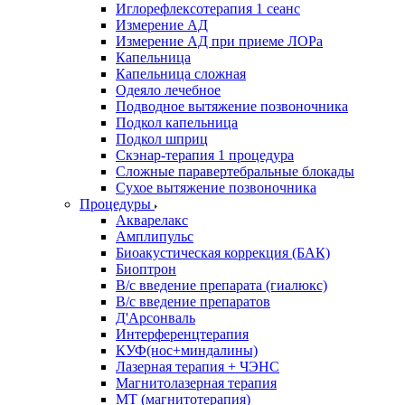
Иглорефлексотерапия 1 сеанс
Измерение АД
Измерение АД при приеме ЛОРа
Капельница
Капельница сложная
Одеяло лечебное
Подводное вытяжение позвоночника
Подкол капельница
Подкол шприц
Скэнар-терапия 1 процедура
Сложные паравертебральные блокады
Сухое вытяжение позвоночника
Процедуры
Акварелакс
Амплипульс
Биоакустическая коррекция (БАК)
Биоптрон
В/с введение препарата (гиалюкс)
В/с введение препаратов
Д'Арсонваль
Интерференцтерапия
КУФ(нос+миндалины)
Лазерная терапия + ЧЭНС
Магнитолазерная терапия
МТ (магнитотерапия)