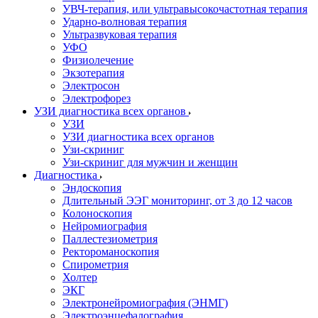
УВЧ-терапия, или ультравысокочастотная терапия
Ударно-волновая терапия
Ультразвуковая терапия
УФО
Физиолечение
Экзотерапия
Электросон
Электрофорез
УЗИ диагностика всех органов
УЗИ
УЗИ диагностика всех органов
Узи-скриниг
Узи-скриниг для мужчин и женщин
Диагностика
Эндоскопия
Длительный ЭЭГ мониторинг, от 3 до 12 часов
Колоноскопия
Нейромиография
Паллестезиометрия
Ректороманоскопия
Спирометрия
Холтер
ЭКГ
Электронейромиография (ЭНМГ)
Электроэнцефалография