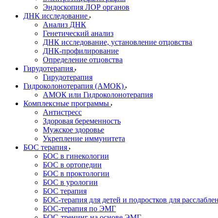
Эндоскопия ЛОР органов
ДНК исследование
Анализ ДНК
Генетический анализ
ДНК исследование, установление отцовства
ДНК-профилирование
Определение отцовства
Гирудотерапия
Гирудотерапия
Гидроколонотерапия (АМОК)
АМОК или Гидроколонотерапия
Комплексные программы
Антистресс
Здоровая беременность
Мужское здоровье
Укрепление иммунитета
БОС терапия
БОС в гинекологии
БОС в ортопедии
БОС в проктологии
БОС в урологии
БОС терапия
БОС-терапия для детей и подростков для расслабле
БОС-терапия по ЭМГ
БОС-тренинг на основе ЭМГ