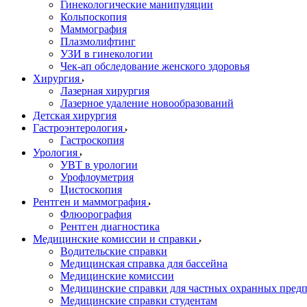
Гинекологические манипуляции
Кольпоскопия
Маммография
Плазмолифтинг
УЗИ в гинекологии
Чек-ап обследование женского здоровья
Хирургия
Лазерная хирургия
Лазерное удаление новообразований
Детская хирургия
Гастроэнтерология
Гастроскопия
Урология
УВТ в урологии
Урофлоуметрия
Цистоскопия
Рентген и маммография
Флюорография
Рентген диагностика
Медицинские комиссии и справки
Водительские справки
Медицинская справка для бассейна
Медицинские комиссии
Медицинские справки для частных охранных пред
Медицинские справки студентам