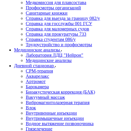
Медкомиссия для плавсостава
Профосмотры организаций
Санитарные книжки
Справка для выезда за границу 082/у
Справка для госслужбы 001 ГСУ
Справка для маломерных судов
Справка для прокуратуры 733
Справка студентам 086/у
Трудоустройство и профосмотры
Медицинские анализы
Лаборатория ЛДЦ "Нейрон"
Медицинские анализы
Дневной стационар
CPM-терапия
Акварелакс
Артромот
Барокамера
Биоакустическая коррекция (БАК)
Вакуумный массаж
Вибромагнитолазерная терапия
Влок
Внутривенные инъекции
Внутримышечные инъекции
Водное вытяжение позвоночника
Грязелечение