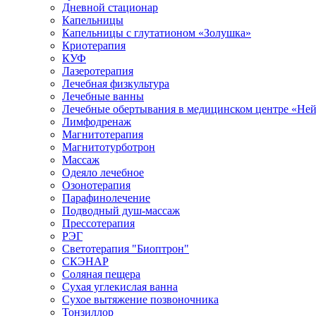
Дневной стационар
Капельницы
Капельницы с глутатионом «Золушка»
Криотерапия
КУФ
Лазеротерапия
Лечебная физкультура
Лечебные ванны
Лечебные обертывания в медицинском центре «Не
Лимфодренаж
Магнитотерапия
Магнитотурботрон
Массаж
Одеяло лечебное
Озонотерапия
Парафинолечение
Подводный душ-массаж
Прессотерапия
РЭГ
Светотерапия "Биоптрон"
СКЭНАР
Соляная пещера
Сухая углекислая ванна
Сухое вытяжение позвоночника
Тонзиллор