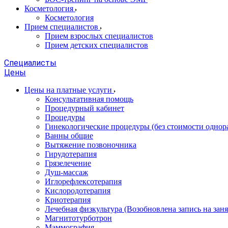
Косметология
Косметология
Прием специалистов
Прием взрослых специалистов
Прием детских специалистов
Специалисты
Цены
Цены на платные услуги
Консультативная помощь
Процедурный кабинет
Процедуры
Гинекологические процедуры (без стоимости однор
Ванны общие
Вытяжение позвоночника
Гирудотерапия
Грязелечение
Душ-массаж
Иглорефлексотерапия
Кислородотерапия
Криотерапия
Лечебная физкультура (Возобновлена запись на заня
Магнитотурботрон
Маммография