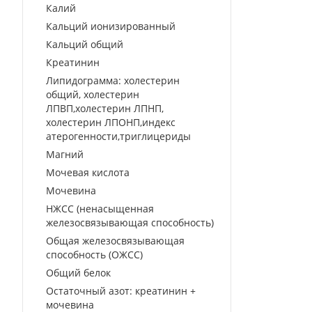
Калий
Кальций ионизированный
Кальций общий
Креатинин
Липидограмма: холестерин
общий, холестерин
ЛПВП,холестерин ЛПНП,
холестерин ЛПОНП,индекс
атерогенности,триглицериды
Магний
Мочевая кислота
Мочевина
НЖСС (ненасыщенная
железосвязывающая способность)
Общая железосвязывающая
способность (ОЖСС)
Общий белок
Остаточный азот: креатинин +
мочевина