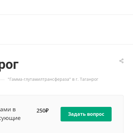
рог
—
"Гамма-глутамилтрансфераза" в г. Таганрог
вами в
250₽
Задать вопрос
есующие