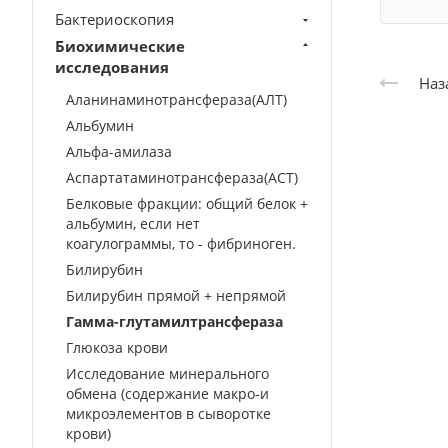
Бактериоскопия
Биохимические
исследования
Наз
Аланинаминотрансфераза(АЛТ)
Альбумин
Альфа-амилаза
Аспартатаминотрансфераза(АСТ)
Белковые фракции: общий белок +
альбумин, если нет
коагулограммы, то - фибриноген.
Билирубин
Билирубин прямой + непрямой
Гамма-глутамилтрансфераза
Глюкоза крови
Исследование минерального
обмена (содержание макро-и
микроэлементов в сыворотке
крови)