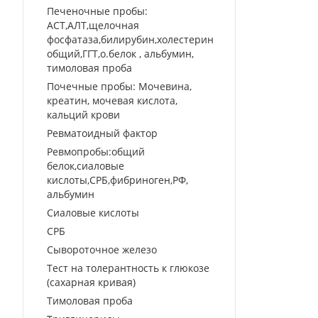
Печеночные пробы:
АСТ,АЛТ,щелочная
фосфатаза,билирубин,холестерин
общий,ГГТ,о.белок , альбумин,
тимоловая проба
Почечные пробы: Мочевина,
креатин, мочевая кислота,
кальций крови
Ревматоидный фактор
Ревмопробы:общий
белок,сиаловые
кислоты,СРБ,фибриноген,РФ,
альбумин
Сиаловые кислоты
СРБ
Сывороточное железо
Тест на толерантность к глюкозе
(сахарная кривая)
Тимоловая проба