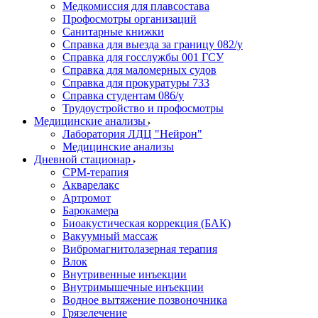
Медкомиссия для плавсостава
Профосмотры организаций
Санитарные книжки
Справка для выезда за границу 082/у
Справка для госслужбы 001 ГСУ
Справка для маломерных судов
Справка для прокуратуры 733
Справка студентам 086/у
Трудоустройство и профосмотры
Медицинские анализы
Лаборатория ЛДЦ "Нейрон"
Медицинские анализы
Дневной стационар
CPM-терапия
Акварелакс
Артромот
Барокамера
Биоакустическая коррекция (БАК)
Вакуумный массаж
Вибромагнитолазерная терапия
Влок
Внутривенные инъекции
Внутримышечные инъекции
Водное вытяжение позвоночника
Грязелечение