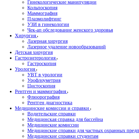
Гинекологические манипуляции
Кольпоскопия
Маммография
Плазмолифтинг
УЗИ в гинекологии
Чек-ап обследование женского здоровья
Хирургия
Лазерная хирургия
Лазерное удаление новообразований
Детская хирургия
Гастроэнтерология
Гастроскопия
Урология
УВТ в урологии
Урофлоуметрия
Цистоскопия
Рентген и маммография
Флюорография
Рентген диагностика
Медицинские комиссии и справки
Водительские справки
Медицинская справка для бассейна
Медицинские комиссии
Медицинские справки для частных охранных пред
Медицинские справки студентам