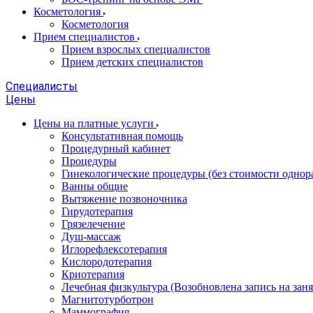
Косметология
Косметология
Прием специалистов
Прием взрослых специалистов
Прием детских специалистов
Специалисты
Цены
Цены на платные услуги
Консультативная помощь
Процедурный кабинет
Процедуры
Гинекологические процедуры (без стоимости однор
Ванны общие
Вытяжение позвоночника
Гирудотерапия
Грязелечение
Душ-массаж
Иглорефлексотерапия
Кислородотерапия
Криотерапия
Лечебная физкультура (Возобновлена запись на заня
Магнитотурботрон
Маммография