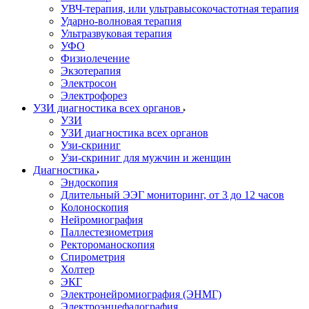
УВЧ-терапия, или ультравысокочастотная терапия
Ударно-волновая терапия
Ультразвуковая терапия
УФО
Физиолечение
Экзотерапия
Электросон
Электрофорез
УЗИ диагностика всех органов
УЗИ
УЗИ диагностика всех органов
Узи-скриниг
Узи-скриниг для мужчин и женщин
Диагностика
Эндоскопия
Длительный ЭЭГ мониторинг, от 3 до 12 часов
Колоноскопия
Нейромиография
Паллестезиометрия
Ректороманоскопия
Спирометрия
Холтер
ЭКГ
Электронейромиография (ЭНМГ)
Электроэнцефалография