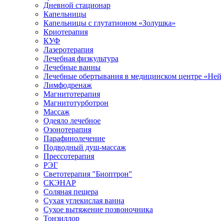
Дневной стационар
Капельницы
Капельницы с глутатионом «Золушка»
Криотерапия
КУФ
Лазеротерапия
Лечебная физкультура
Лечебные ванны
Лечебные обертывания в медицинском центре «Не
Лимфодренаж
Магнитотерапия
Магнитотурботрон
Массаж
Одеяло лечебное
Озонотерапия
Парафинолечение
Подводный душ-массаж
Прессотерапия
РЭГ
Светотерапия "Биоптрон"
СКЭНАР
Соляная пещера
Сухая углекислая ванна
Сухое вытяжение позвоночника
Тонзиллор