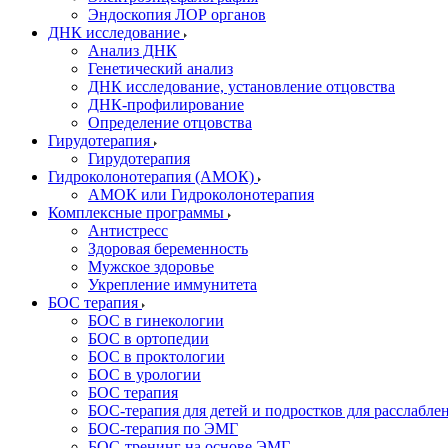
Эндоскопия ЛОР органов
ДНК исследование
Анализ ДНК
Генетический анализ
ДНК исследование, установление отцовства
ДНК-профилирование
Определение отцовства
Гирудотерапия
Гирудотерапия
Гидроколонотерапия (АМОК)
АМОК или Гидроколонотерапия
Комплексные программы
Антистресс
Здоровая беременность
Мужское здоровье
Укрепление иммунитета
БОС терапия
БОС в гинекологии
БОС в ортопедии
БОС в проктологии
БОС в урологии
БОС терапия
БОС-терапия для детей и подростков для расслабле
БОС-терапия по ЭМГ
БОС-тренинг на основе ЭМГ