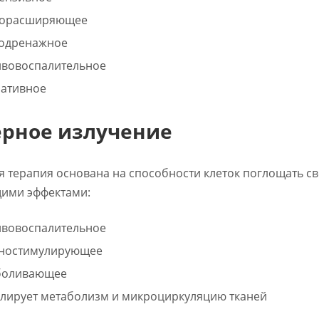
дорасширяющее
одренажное
вовоспалительное
ативное
ерное излучение
я терапия основана на способности клеток поглощать с
ими эффектами:
вовоспалительное
ностимулирующее
боливающее
лирует метаболизм и микроциркуляцию тканей