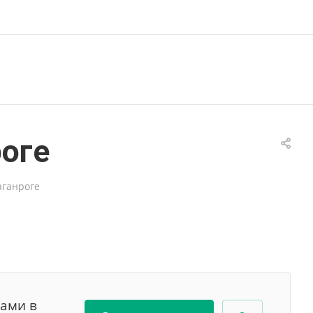
роге
аганроге
вами в