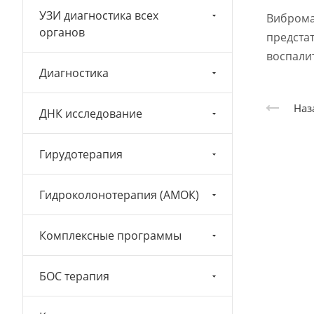
УЗИ диагностика всех
Виброма
органов
предста
воспали
Диагностика
Наз
ДНК исследование
Гирудотерапия
Гидроколонотерапия (АМОК)
Комплексные программы
БОС терапия