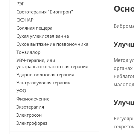
РЭГ
Осно
Светотерапия "Биоптрон"
СКЭНАР
Виброма
Соляная пещера
Сухая углекислая ванна
Улуч
Сухое вытяжение позвоночника
Тонзиллор
Метод у
УВЧ-терапия, или
ультравысокочастотная терапия
органах
Ударно-волновая терапия
неблаго
Ультразвуковая терапия
малопод
УФО
Физиолечение
Улучш
Экзотерапия
Электросон
Регуляр
Электрофорез
секрето