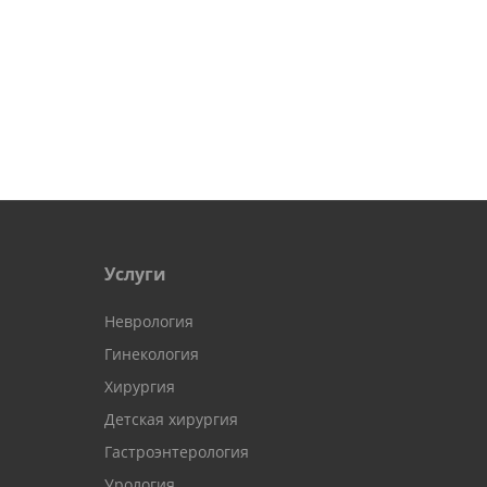
Услуги
Неврология
Гинекология
Хирургия
Детская хирургия
Гастроэнтерология
Урология