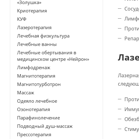
«Золушка»
Сосу
Криотерапия
Лимф
КУФ
Лазеротерапия
Проти
Лечебная физкультура
Репар
Лечебные ванны
Лечебные обертывания в
Лаз
медицинском центре «Нейрон»
Лимфодренаж
Лазерна
Магнитотерапия
следующ
Магнитотурботрон
Массаж
Проти
Одеяло лечебное
Имму
Озонотерапия
Парафинолечение
Обез
Подводный душ-массаж
Стиму
Прессотерапия