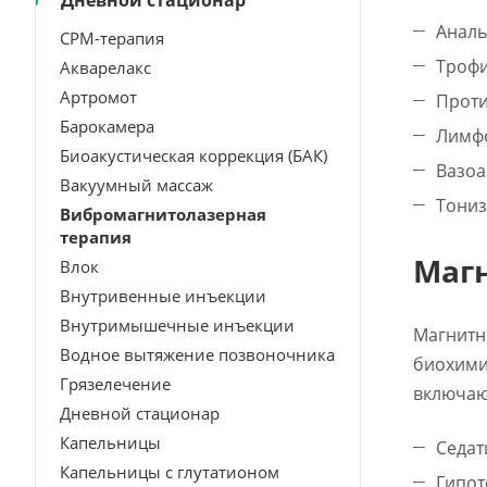
Дневной стационар
Анал
CPM-терапия
Троф
Акварелакс
Артромот
Проти
Барокамера
Лимф
Биоакустическая коррекция (БАК)
Вазоа
Вакуумный массаж
Тони
Вибромагнитолазерная
терапия
Маг
Влок
Внутривенные инъекции
Внутримышечные инъекции
Магнитн
Водное вытяжение позвоночника
биохими
Грязелечение
включаю
Дневной стационар
Капельницы
Седат
Капельницы с глутатионом
Гипот