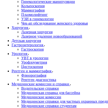
Гинекологические манипуляции
Кольпоскопия
Маммография
Плазмолифтинг
УЗИ в гинекологии
Чек-ап обследование женского здоровья
Хирургия
Лазерная хирургия
Лазерное удаление новообразований
Детская хирургия
Гастроэнтерология
Гастроскопия
Урология
УВТ в урологии
Урофлоуметрия
Цистоскопия
Рентген и маммография
Флюорография
Рентген диагностика
Медицинские комиссии и справки
Водительские справки
Медицинская справка для бассейна
Медицинские комиссии
Медицинские справки для частных охранных пред
Медицинские справки студентам