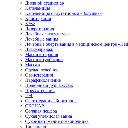
Дневной стационар
Капельницы
Капельницы с глутатионом «Золушка»
Криотерапия
КУФ
Лазеротерапия
Лечебная физкультура
Лечебные ванны
Лечебные обертывания в медицинском центре «Не
Лимфодренаж
Магнитотерапия
Магнитотурботрон
Массаж
Одеяло лечебное
Озонотерапия
Парафинолечение
Подводный душ-массаж
Прессотерапия
РЭГ
Светотерапия "Биоптрон"
СКЭНАР
Соляная пещера
Сухая углекислая ванна
Сухое вытяжение позвоночника
Тонзиллор