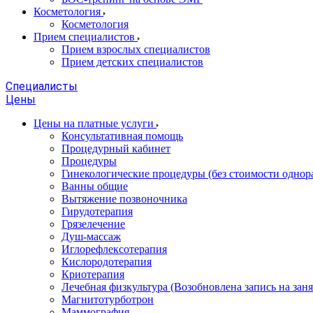
Косметология
Косметология
Прием специалистов
Прием взрослых специалистов
Прием детских специалистов
Специалисты
Цены
Цены на платные услуги
Консультативная помощь
Процедурный кабинет
Процедуры
Гинекологические процедуры (без стоимости однор
Ванны общие
Вытяжение позвоночника
Гирудотерапия
Грязелечение
Душ-массаж
Иглорефлексотерапия
Кислородотерапия
Криотерапия
Лечебная физкультура (Возобновлена запись на заня
Магнитотурботрон
Маммография