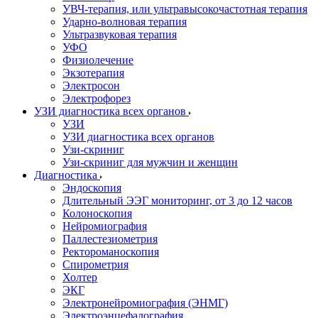
УВЧ-терапия, или ультравысокочастотная терапия
Ударно-волновая терапия
Ультразвуковая терапия
УФО
Физиолечение
Экзотерапия
Электросон
Электрофорез
УЗИ диагностика всех органов
УЗИ
УЗИ диагностика всех органов
Узи-скриниг
Узи-скриниг для мужчин и женщин
Диагностика
Эндоскопия
Длительный ЭЭГ мониторинг, от 3 до 12 часов
Колоноскопия
Нейромиография
Паллестезиометрия
Ректороманоскопия
Спирометрия
Холтер
ЭКГ
Электронейромиография (ЭНМГ)
Электроэнцефалография