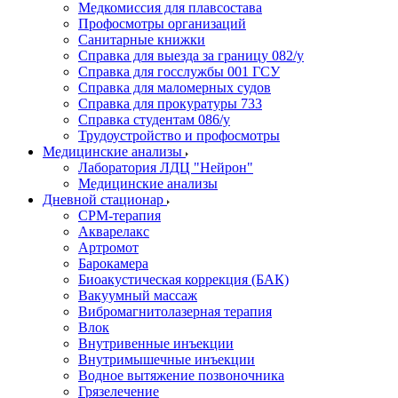
Медкомиссия для плавсостава
Профосмотры организаций
Санитарные книжки
Справка для выезда за границу 082/у
Справка для госслужбы 001 ГСУ
Справка для маломерных судов
Справка для прокуратуры 733
Справка студентам 086/у
Трудоустройство и профосмотры
Медицинские анализы
Лаборатория ЛДЦ "Нейрон"
Медицинские анализы
Дневной стационар
CPM-терапия
Акварелакс
Артромот
Барокамера
Биоакустическая коррекция (БАК)
Вакуумный массаж
Вибромагнитолазерная терапия
Влок
Внутривенные инъекции
Внутримышечные инъекции
Водное вытяжение позвоночника
Грязелечение