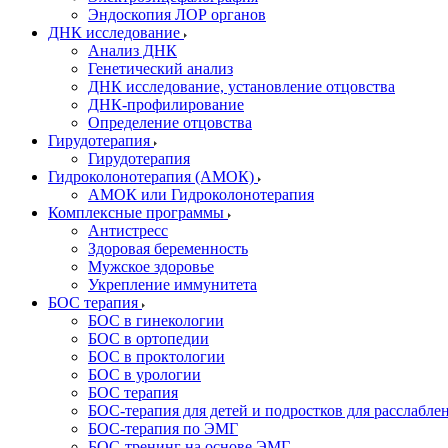
Эндоскопия ЛОР органов
ДНК исследование
Анализ ДНК
Генетический анализ
ДНК исследование, установление отцовства
ДНК-профилирование
Определение отцовства
Гирудотерапия
Гирудотерапия
Гидроколонотерапия (АМОК)
АМОК или Гидроколонотерапия
Комплексные программы
Антистресс
Здоровая беременность
Мужское здоровье
Укрепление иммунитета
БОС терапия
БОС в гинекологии
БОС в ортопедии
БОС в проктологии
БОС в урологии
БОС терапия
БОС-терапия для детей и подростков для расслабле
БОС-терапия по ЭМГ
БОС-тренинг на основе ЭМГ