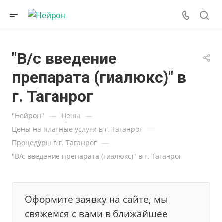
"В/с введение
препарата (гиалюкс)" в
г. Таганрог
—
—
"Нейрон"
Цены
—
Цены на платные услуги в г. Таганрог
—
Процедуры в г. Таганрог
"В/с введение препарата (гиалюкс)" в г. Таганрог
Оформите заявку на сайте, мы
свяжемся с вами в ближайшее