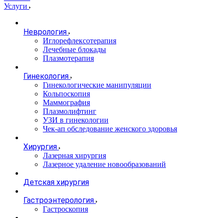
Услуги
Неврология
Иглорефлексотерапия
Лечебные блокады
Плазмотерапия
Гинекология
Гинекологические манипуляции
Кольпоскопия
Маммография
Плазмолифтинг
УЗИ в гинекологии
Чек-ап обследование женского здоровья
Хирургия
Лазерная хирургия
Лазерное удаление новообразований
Детская хирургия
Гастроэнтерология
Гастроскопия