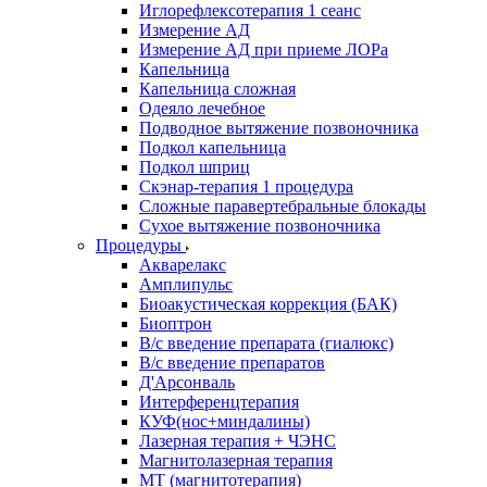
Иглорефлексотерапия 1 сеанс
Измерение АД
Измерение АД при приеме ЛОРа
Капельница
Капельница сложная
Одеяло лечебное
Подводное вытяжение позвоночника
Подкол капельница
Подкол шприц
Скэнар-терапия 1 процедура
Сложные паравертебральные блокады
Сухое вытяжение позвоночника
Процедуры
Акварелакс
Амплипульс
Биоакустическая коррекция (БАК)
Биоптрон
В/с введение препарата (гиалюкс)
В/с введение препаратов
Д'Арсонваль
Интерференцтерапия
КУФ(нос+миндалины)
Лазерная терапия + ЧЭНС
Магнитолазерная терапия
МТ (магнитотерапия)