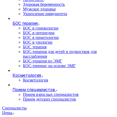
Здоровая беременность
Мужское здоровье
Укрепление иммунитета
БОС терапия
БОС в гинекологии
БОС в ортопедии
БОС в проктологии
БОС в урологии
БОС терапия
БОС-терапия для детей и подростков для
расслабления
БОС-терапия по ЭМГ
БОС-тренинг на основе ЭМГ
Косметология
Косметология
Прием специалистов
Прием взрослых специалистов
Прием детских специалистов
Специалисты
Цены