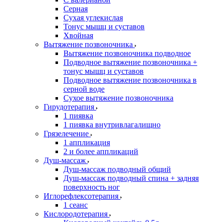
Серная
Сухая углекислая
Тонус мышц и суставов
Хвойная
Вытяжение позвоночника
Вытяжение позвоночника подводное
Подводное вытяжение позвоночника +
тонус мышц и суставов
Подводное вытяжение позвоночника в
серной воде
Сухое вытяжение позвоночника
Гирудотерапия
1 пиявка
1 пиявка внутривлагалищно
Грязелечение
1 аппликация
2 и более аппликаций
Душ-массаж
Душ-массаж подводный общий
Душ-массаж подводный спина + задняя
поверхность ног
Иглорефлексотерапия
1 сеанс
Кислородотерапия