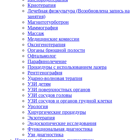
Криотерапия
Лечебная физкультура (Возобновлена запись на
занятия)
Магнитотурботрон
Маммография
Массаж
Медицинские комиссии
Оксигенотерапия
Органы брюшной полости
Офтальмолог
Парафинолечение
Процедуры с использованием лазера
Рентгенография
Ударно-волновая терапия
УЗИ детям
УЗИ поверхностных органов
УЗИ сосудов головы
УЗИ сосудов и органов грудной клетки
Урология
Хирургические процедуры
Экзотерапия
Эндоскопические исследования
Функциональная диагностика
Узи диагностика