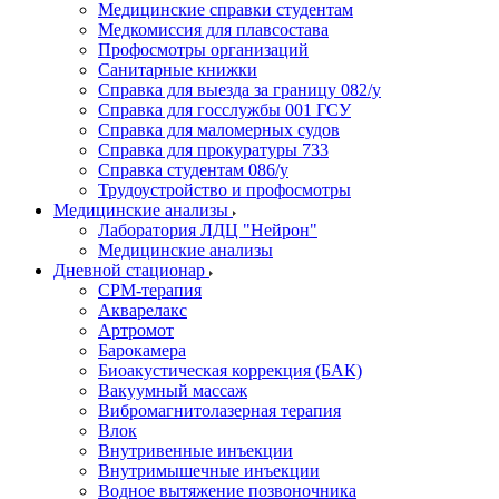
Медицинские справки студентам
Медкомиссия для плавсостава
Профосмотры организаций
Санитарные книжки
Справка для выезда за границу 082/у
Справка для госслужбы 001 ГСУ
Справка для маломерных судов
Справка для прокуратуры 733
Справка студентам 086/у
Трудоустройство и профосмотры
Медицинские анализы
Лаборатория ЛДЦ "Нейрон"
Медицинские анализы
Дневной стационар
CPM-терапия
Акварелакс
Артромот
Барокамера
Биоакустическая коррекция (БАК)
Вакуумный массаж
Вибромагнитолазерная терапия
Влок
Внутривенные инъекции
Внутримышечные инъекции
Водное вытяжение позвоночника