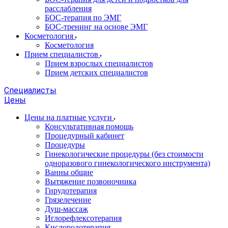
расслабления
БОС-терапия по ЭМГ
БОС-тренинг на основе ЭМГ
Косметология
Косметология
Прием специалистов
Прием взрослых специалистов
Прием детских специалистов
Специалисты
Цены
Цены на платные услуги
Консультативная помощь
Процедурный кабинет
Процедуры
Гинекологические процедуры (без стоимости
одноразового гинекологического инструмента)
Ванны общие
Вытяжение позвоночника
Гирудотерапия
Грязелечение
Душ-массаж
Иглорефлексотерапия
Кислородотерапия