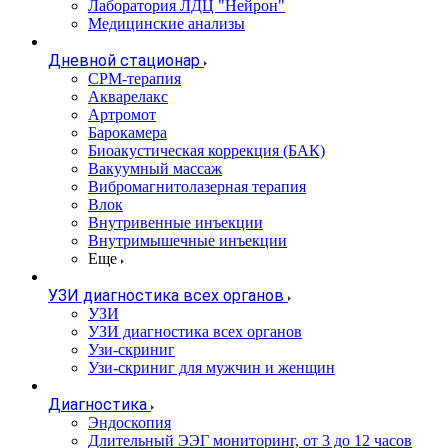
Лаборатория ЛДЦ "Нейрон"
Медицинские анализы
Дневной стационар
CPM-терапия
Акварелакс
Артромот
Барокамера
Биоакустическая коррекция (БАК)
Вакуумный массаж
Вибромагнитолазерная терапия
Влок
Внутривенные инъекции
Внутримышечные инъекции
Еще
УЗИ диагностика всех органов
УЗИ
УЗИ диагностика всех органов
Узи-скриниг
Узи-скриниг для мужчин и женщин
Диагностика
Эндоскопия
Длительный ЭЭГ мониторинг, от 3 до 12 часов