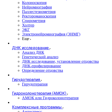
Колоноскопия
Нейромиография
Паллестезиометрия
Ректороманоскопия
Спирометрия
Холтер
ЭКГ
Электронейромиография (ЭНМГ)
Еще
ДНК исследование
Анализ ДНК
Генетический анализ
ДНК исследование, установление отцовства
ДНК-профилирование
Определение отцовства
Гирудотерапия
Гирудотерапия
Гидроколонотерапия (АМОК)
АМОК или Гидроколонотерапия
Комплексные программы
Антистресс