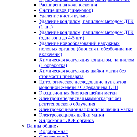
Расширенная кольпоскопия
Снятие швов (гинеколог.)
Удаление кисты вульвы
Удаление кондилом, папиллом методом ДТК
(1 шт.)
Удаление кондилом, папиллом методом ДТК
(одна зона до 4-5 шт.)
Удаление новообразований наружных
половых органов (биопсия и обезболивание
включены)
Химическая коагуляция кондилом, папиллом
(1 обработка)
Химическая коагуляция шайки матки без
стоимости препарата
Цитологическое исследование пунктатов
молочной железы / Сафаралиева Г. Ш
Эксцизионная биопсия шейки матки
Электроимпедансная маммография без
рентгеновского облучения
Электроэксцизионная биопсия шейки матки
Электроэксцизия шейки матки
Эндоскопия ЛОР-органов
Ванны общие
Йодобромная
С валерианой