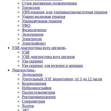
Сухое вытяжение позвоночника
Тонзиллор
УВЧ-терапия, или ультравысокочастотная терапия
Ударно-волновая терапия
Ультразвуковая терапия
УФО
Физиолечение
Экзотерапия
Электросон
Электрофорез
УЗИ диагностика всех органов
УЗИ
УЗИ диагностика всех органов
Узи-скриниг
Узи-скриниг для мужчин и женщин
Диагностика
Эндоскопия
Длительный ЭЭГ мониторинг, от 3 до 12 часов
Колоноскопия
Нейромиография
Паллестезиометрия
Ректороманоскопия
Спирометрия
Холтер
ЭКГ