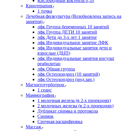
Кислородный коктейль 0,5л
Криотерапия
1 точка
Лечебная физкультура (Возобновлена запись на
занятия)
лфк Группа беременных 10 занятий
лфк Группа ДЕТИ 10 занятий
лфк Дети до 3-х лет 1 занятие
лфк Индивидуальное занятие ЛФК
лфк Индивидуальные занятия дети и
взрослые (ДЦП)
лфк Индивидуальные занятия инсульт
реабилитац
лфк Общая группа
лфк Остеохондроз (10 занятий)
лфк Остеохондроз (инд.зан.)
Магнитотурботрон
1 сеанс
Маммография
1 молочная железа (в 2-х проекциях)
2 молочных железы (в 2-х проекциях)
Дубликат снимка и протокола
Снимок
Срочная расшифровка
Массаж