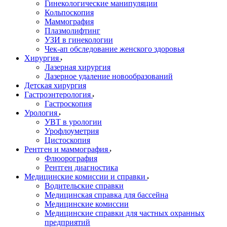
Гинекологические манипуляции
Кольпоскопия
Маммография
Плазмолифтинг
УЗИ в гинекологии
Чек-ап обследование женского здоровья
Хирургия
Лазерная хирургия
Лазерное удаление новообразований
Детская хирургия
Гастроэнтерология
Гастроскопия
Урология
УВТ в урологии
Урофлоуметрия
Цистоскопия
Рентген и маммография
Флюорография
Рентген диагностика
Медицинские комиссии и справки
Водительские справки
Медицинская справка для бассейна
Медицинские комиссии
Медицинские справки для частных охранных
предприятий