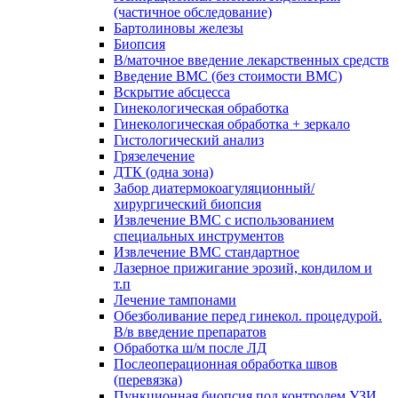
(частичное обследование)
Бартолиновы железы
Биопсия
В/маточное введение лекарственных средств
Введение ВМС (без стоимости ВМС)
Вскрытие абсцесса
Гинекологическая обработка
Гинекологическая обработка + зеркало
Гистологический анализ
Грязелечение
ДТК (одна зона)
Забор диатермокоагуляционный/
хирургический биопсия
Извлечение ВМС с использованием
специальных инструментов
Извлечение ВМС стандартное
Лазерное прижигание эрозий, кондилом и
т.п
Лечение тампонами
Обезболивание перед гинекол. процедурой.
В/в введение препаратов
Обработка ш/м после ЛД
Послеоперационная обработка швов
(перевязка)
Пункционная биопсия под контролем УЗИ