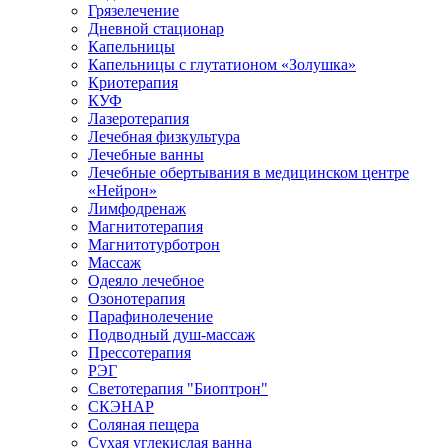
Грязелечение
Дневной стационар
Капельницы
Капельницы с глутатионом «Золушка»
Криотерапия
КУФ
Лазеротерапия
Лечебная физкультура
Лечебные ванны
Лечебные обертывания в медицинском центре
«Нейрон»
Лимфодренаж
Магнитотерапия
Магнитотурботрон
Массаж
Одеяло лечебное
Озонотерапия
Парафинолечение
Подводный душ-массаж
Прессотерапия
РЭГ
Светотерапия "Биоптрон"
СКЭНАР
Соляная пещера
Сухая углекислая ванна