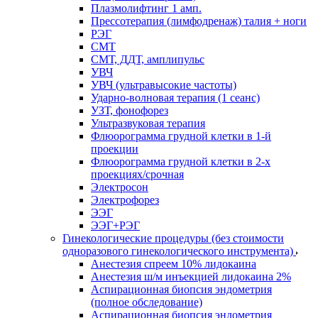
Плазмолифтинг 1 амп.
Прессотерапия (лимфодренаж) талия + ноги
РЭГ
СМТ
СМТ, ДДТ, амплипульс
УВЧ
УВЧ (ультравысокие частоты)
Ударно-волновая терапия (1 сеанс)
УЗТ, фонофорез
Ультразвуковая терапия
Флюорограмма грудной клетки в 1-й
проекции
Флюорограмма грудной клетки в 2-х
проекциях/срочная
Электросон
Электрофорез
ЭЭГ
ЭЭГ+РЭГ
Гинекологические процедуры (без стоимости
одноразового гинекологического инструмента)
Анестезия спреем 10% лидокаина
Анестезия ш/м инъекцией лидокаина 2%
Аспирационная биопсия эндометрия
(полное обследование)
Аспирационная биопсия эндометрия