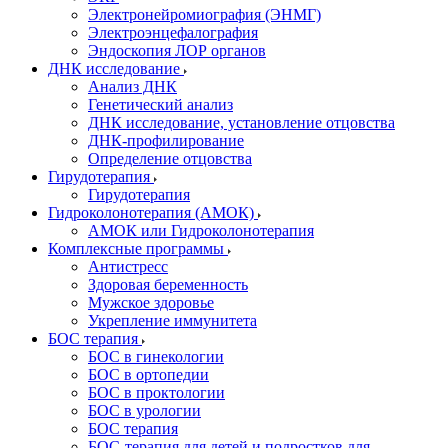
Электронейромиография (ЭНМГ)
Электроэнцефалография
Эндоскопия ЛОР органов
ДНК исследование
Анализ ДНК
Генетический анализ
ДНК исследование, установление отцовства
ДНК-профилирование
Определение отцовства
Гирудотерапия
Гирудотерапия
Гидроколонотерапия (АМОК)
АМОК или Гидроколонотерапия
Комплексные программы
Антистресс
Здоровая беременность
Мужское здоровье
Укрепление иммунитета
БОС терапия
БОС в гинекологии
БОС в ортопедии
БОС в проктологии
БОС в урологии
БОС терапия
БОС-терапия для детей и подростков для