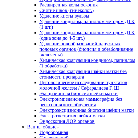
Расширенная кольпоскопия
Снятие швов (гинеколог.)
Удаление кисты вульвы
Удаление кондилом, папиллом методом ДТК
(1 шт.)
Удаление кондилом, папиллом методом ДТК
(одна зона до 4-5 шт.)
Удаление новообразований наружных
половых органов (биопсия и обезболивание
включены)
Химическая коагуляция кондилом, папиллом
(1 обработка)
Химическая коагуляция шайки матки без
стоимости препарата
Цитологическое исследование пунктатов
молочной железы / Сафаралиева Г. Ш
Эксцизионная биопсия шейки матки
Электроимпедансная маммография без
рентгеновского облучения
Электроэксцизионная биопсия шейки матки
Электроэксцизия шейки матки
Эндоскопия ЛОР-органов
Ванны общие
Йодобромная
С валерианой