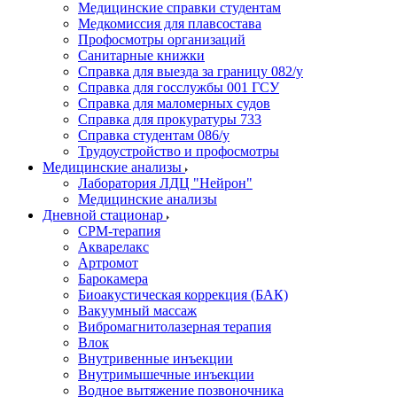
Медицинские справки студентам
Медкомиссия для плавсостава
Профосмотры организаций
Санитарные книжки
Справка для выезда за границу 082/у
Справка для госслужбы 001 ГСУ
Справка для маломерных судов
Справка для прокуратуры 733
Справка студентам 086/у
Трудоустройство и профосмотры
Медицинские анализы
Лаборатория ЛДЦ "Нейрон"
Медицинские анализы
Дневной стационар
CPM-терапия
Акварелакс
Артромот
Барокамера
Биоакустическая коррекция (БАК)
Вакуумный массаж
Вибромагнитолазерная терапия
Влок
Внутривенные инъекции
Внутримышечные инъекции
Водное вытяжение позвоночника