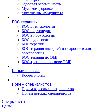
Здоровая беременность
Мужское здоровье
Укрепление иммунитета
БОС терапия
БОС в гинекологии
БОС в ортопедии
БОС в проктологии
БОС в урологии
БОС терапия
БОС-терапия для детей и подростков для
расслабления
БОС-терапия по ЭМГ
БОС-тренинг на основе ЭМГ
Косметология
Косметология
Прием специалистов
Прием взрослых специалистов
Прием детских специалистов
Специалисты
Цены