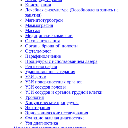
Криотерапия
Лечебная физкультура (Возобновлена запись на
занятия)
Магнитотурботрон
Маммография
Массаж
Медицинские комиссии
Оксигенотерапия
Органы брюшной полости
Офтальмолог
Парафинолечение
Процедуры с использованием лазера
Рентгенография
Ударно-волновая терапия
УЗИ детям
УЗИ поверхностных органов
УЗИ сосудов головы
УЗИ сосудов и органов грудной клетки
Урология
Хирургические процедуры
Экзотерапия
Эндоскопические исследования
Функциональная диагностика
Узи диагностика