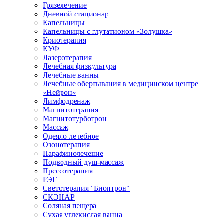
Грязелечение
Дневной стационар
Капельницы
Капельницы с глутатионом «Золушка»
Криотерапия
КУФ
Лазеротерапия
Лечебная физкультура
Лечебные ванны
Лечебные обертывания в медицинском центре
«Нейрон»
Лимфодренаж
Магнитотерапия
Магнитотурботрон
Массаж
Одеяло лечебное
Озонотерапия
Парафинолечение
Подводный душ-массаж
Прессотерапия
РЭГ
Светотерапия "Биоптрон"
СКЭНАР
Соляная пещера
Сухая углекислая ванна