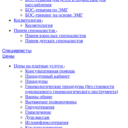
расслабления
БОС-терапия по ЭМГ
БОС-тренинг на основе ЭМГ
Косметология
Косметология
Прием специалистов
Прием взрослых специалистов
Прием детских специалистов
Специалисты
Цены
Цены на платные услуги
Консультативная помощь
Процедурный кабинет
Процедуры
Гинекологические процедуры (без стоимости
одноразового гинекологического инструмента)
Ванны общие
Вытяжение позвоночника
Гирудотерапия
Грязелечение
Душ-массаж
Иглорефлексотерапия
Кислородотерапия