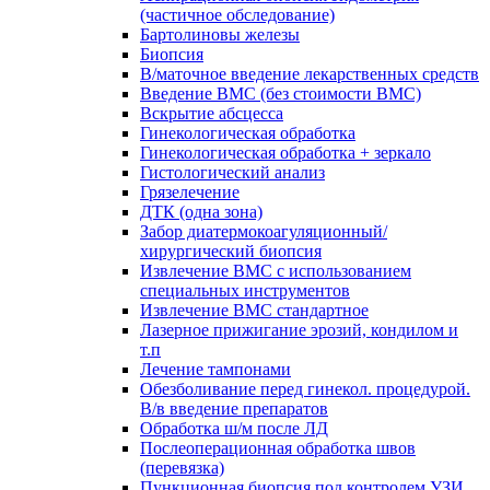
(частичное обследование)
Бартолиновы железы
Биопсия
В/маточное введение лекарственных средств
Введение ВМС (без стоимости ВМС)
Вскрытие абсцесса
Гинекологическая обработка
Гинекологическая обработка + зеркало
Гистологический анализ
Грязелечение
ДТК (одна зона)
Забор диатермокоагуляционный/
хирургический биопсия
Извлечение ВМС с использованием
специальных инструментов
Извлечение ВМС стандартное
Лазерное прижигание эрозий, кондилом и
т.п
Лечение тампонами
Обезболивание перед гинекол. процедурой.
В/в введение препаратов
Обработка ш/м после ЛД
Послеоперационная обработка швов
(перевязка)
Пункционная биопсия под контролем УЗИ