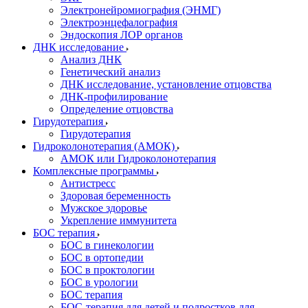
Электронейромиография (ЭНМГ)
Электроэнцефалография
Эндоскопия ЛОР органов
ДНК исследование
Анализ ДНК
Генетический анализ
ДНК исследование, установление отцовства
ДНК-профилирование
Определение отцовства
Гирудотерапия
Гирудотерапия
Гидроколонотерапия (АМОК)
АМОК или Гидроколонотерапия
Комплексные программы
Антистресс
Здоровая беременность
Мужское здоровье
Укрепление иммунитета
БОС терапия
БОС в гинекологии
БОС в ортопедии
БОС в проктологии
БОС в урологии
БОС терапия
БОС-терапия для детей и подростков для