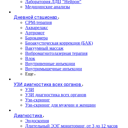
Лаборатория ЛДЦ "Нейрон"
Медицинские анализы
Дневной стационар
CPM-терапия
Акварелакс
Артромот
Барокамера
Биоакустическая коррекция (БАК)
Вакуумный массаж
Вибромагнитолазерная терапия
Влок
Внутривенные инъекции
Внутримышечные инъекции
Еще
УЗИ диагностика всех органов
УЗИ
УЗИ диагностика всех органов
Узи-скриниг
Узи-скриниг для мужчин и женщин
Диагностика
Эндоскопия
Длительный ЭЭГ мониторинг, от 3 до 12 часов