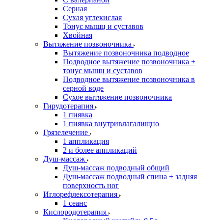
Серная
Сухая углекислая
Тонус мышц и суставов
Хвойная
Вытяжение позвоночника
Вытяжение позвоночника подводное
Подводное вытяжение позвоночника +
тонус мышц и суставов
Подводное вытяжение позвоночника в
серной воде
Сухое вытяжение позвоночника
Гирудотерапия
1 пиявка
1 пиявка внутривлагалищно
Грязелечение
1 аппликация
2 и более аппликаций
Душ-массаж
Душ-массаж подводный общий
Душ-массаж подводный спина + задняя
поверхность ног
Иглорефлексотерапия
1 сеанс
Кислородотерапия