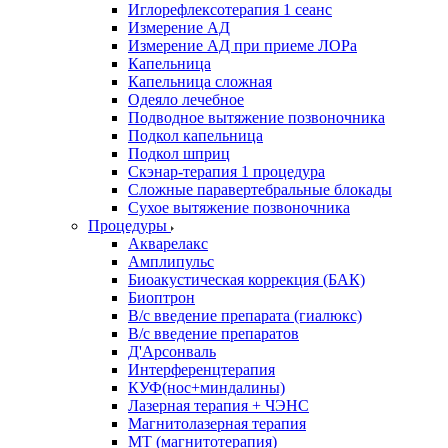
Иглорефлексотерапия 1 сеанс
Измерение АД
Измерение АД при приеме ЛОРа
Капельница
Капельница сложная
Одеяло лечебное
Подводное вытяжение позвоночника
Подкол капельница
Подкол шприц
Скэнар-терапия 1 процедура
Сложные паравертебральные блокады
Сухое вытяжение позвоночника
Процедуры
Акварелакс
Амплипульс
Биоакустическая коррекция (БАК)
Биоптрон
В/с введение препарата (гиалюкс)
В/с введение препаратов
Д'Арсонваль
Интерференцтерапия
КУФ(нос+миндалины)
Лазерная терапия + ЧЭНС
Магнитолазерная терапия
МТ (магнитотерапия)