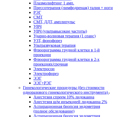
Плазмолифтинг 1 амп.
Прессотерапия (лимфодренаж) талия + ноги
РЭГ
СМТ
СМТ, ДДТ, амплипульс
УВЧ
УВЧ (ультравысокие частоты)
Ударно-волновая терапия (1 сеанс)
УЗТ, фонофорез
Ультразвуковая терапия
Флюорограмма грудной клетки в 1-й
проекции
Флюорограмма грудной клетки в 2-х
проекциях/срочная
Электросон
Электрофорез
ЭЭГ
ЭЭГ+РЭГ
Гинекологические процедуры (без стоимости
одноразового гинекологического инструмента)
Анестезия спреем 10% лидокаина
Анестезия ш/м инъекцией лидокаина 2%
Аспирационная биопсия эндометрия
(полное обследование)
Аспирационная биопсия эндометрия