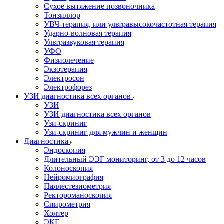
Сухое вытяжение позвоночника
Тонзиллор
УВЧ-терапия, или ультравысокочастотная терапия
Ударно-волновая терапия
Ультразвуковая терапия
УФО
Физиолечение
Экзотерапия
Электросон
Электрофорез
УЗИ диагностика всех органов
УЗИ
УЗИ диагностика всех органов
Узи-скриниг
Узи-скриниг для мужчин и женщин
Диагностика
Эндоскопия
Длительный ЭЭГ мониторинг, от 3 до 12 часов
Колоноскопия
Нейромиография
Паллестезиометрия
Ректороманоскопия
Спирометрия
Холтер
ЭКГ