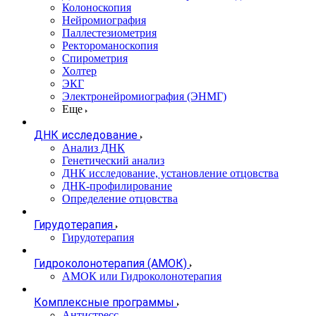
Колоноскопия
Нейромиография
Паллестезиометрия
Ректороманоскопия
Спирометрия
Холтер
ЭКГ
Электронейромиография (ЭНМГ)
Еще
ДНК исследование
Анализ ДНК
Генетический анализ
ДНК исследование, установление отцовства
ДНК-профилирование
Определение отцовства
Гирудотерапия
Гирудотерапия
Гидроколонотерапия (АМОК)
АМОК или Гидроколонотерапия
Комплексные программы
Антистресс