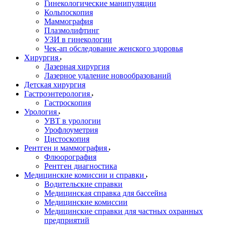
Гинекологические манипуляции
Кольпоскопия
Маммография
Плазмолифтинг
УЗИ в гинекологии
Чек-ап обследование женского здоровья
Хирургия
Лазерная хирургия
Лазерное удаление новообразований
Детская хирургия
Гастроэнтерология
Гастроскопия
Урология
УВТ в урологии
Урофлоуметрия
Цистоскопия
Рентген и маммография
Флюорография
Рентген диагностика
Медицинские комиссии и справки
Водительские справки
Медицинская справка для бассейна
Медицинские комиссии
Медицинские справки для частных охранных
предприятий