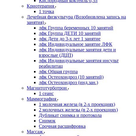
Кислородный коктейль 0,5л
Криотерапия
1 точка
Лечебная физкультура (Возобновлена запись на
занятия)
лфк Группа беременных 10 занятий
лфк Группа ДЕТИ 10 занятий
лфк Дети до 3-х лет 1 занятие
лфк Индивидуальное занятие ЛФК
лфк Индивидуальные занятия дети и
взрослые (ДЦП)
лфк Индивидуальные занятия инсульт
реабилитац
лфк Общая группа
лфк Остеохондроз (10 занятий)
лфк Остеохондроз (инд.зан.)
Магнитотурботрон
1 сеанс
Маммография
1 молочная железа (в 2-х проекциях)
2 молочных железы (в 2-х проекциях)
Дубликат снимка и протокола
Снимок
Срочная расшифровка
Массаж