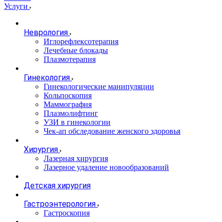
Услуги
Неврология
Иглорефлексотерапия
Лечебные блокады
Плазмотерапия
Гинекология
Гинекологические манипуляции
Кольпоскопия
Маммография
Плазмолифтинг
УЗИ в гинекологии
Чек-ап обследование женского здоровья
Хирургия
Лазерная хирургия
Лазерное удаление новообразований
Детская хирургия
Гастроэнтерология
Гастроскопия