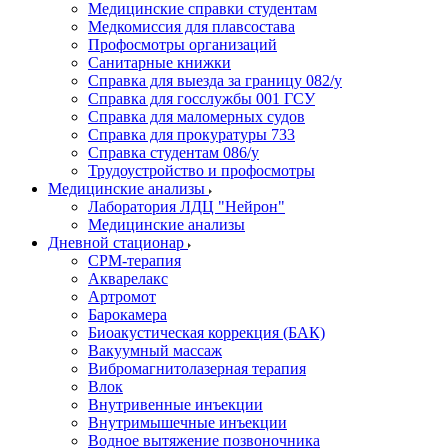
Медицинские справки студентам
Медкомиссия для плавсостава
Профосмотры организаций
Санитарные книжки
Справка для выезда за границу 082/у
Справка для госслужбы 001 ГСУ
Справка для маломерных судов
Справка для прокуратуры 733
Справка студентам 086/у
Трудоустройство и профосмотры
Медицинские анализы
Лаборатория ЛДЦ "Нейрон"
Медицинские анализы
Дневной стационар
CPM-терапия
Акварелакс
Артромот
Барокамера
Биоакустическая коррекция (БАК)
Вакуумный массаж
Вибромагнитолазерная терапия
Влок
Внутривенные инъекции
Внутримышечные инъекции
Водное вытяжение позвоночника