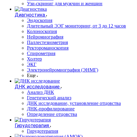
Узи-скриниг для мужчин и женщин
Диагностика
Эндоскопия
Длительный ЭЭГ мониторинг, от 3 до 12 часов
Колоноскопия
Нейромиография
Паллестезиометрия
Ректороманоскопия
Спирометрия
Холтер
ЭКГ
Электронейромиография (ЭНМГ)
Еще
ДНК исследование
Анализ ДНК
Генетический анализ
ДНК исследование, установление отцовства
ДНК-профилирование
Определение отцовства
Гирудотерапия
Гирудотерапия