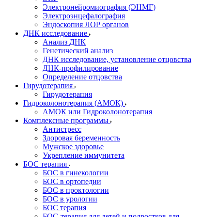
Электронейромиография (ЭНМГ)
Электроэнцефалография
Эндоскопия ЛОР органов
ДНК исследование
Анализ ДНК
Генетический анализ
ДНК исследование, установление отцовства
ДНК-профилирование
Определение отцовства
Гирудотерапия
Гирудотерапия
Гидроколонотерапия (АМОК)
АМОК или Гидроколонотерапия
Комплексные программы
Антистресс
Здоровая беременность
Мужское здоровье
Укрепление иммунитета
БОС терапия
БОС в гинекологии
БОС в ортопедии
БОС в проктологии
БОС в урологии
БОС терапия
БОС-терапия для детей и подростков для