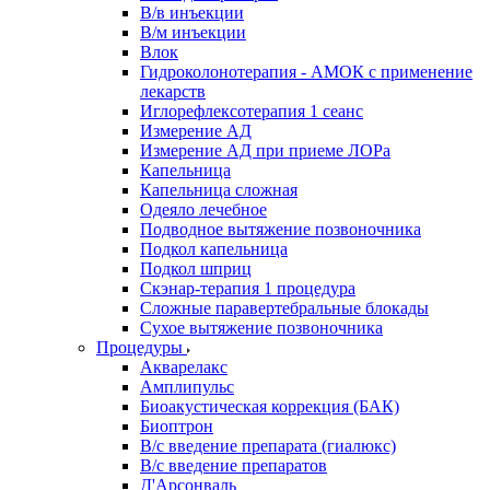
В/в инъекции
В/м инъекции
Влок
Гидроколонотерапия - АМОК с применение
лекарств
Иглорефлексотерапия 1 сеанс
Измерение АД
Измерение АД при приеме ЛОРа
Капельница
Капельница сложная
Одеяло лечебное
Подводное вытяжение позвоночника
Подкол капельница
Подкол шприц
Скэнар-терапия 1 процедура
Сложные паравертебральные блокады
Сухое вытяжение позвоночника
Процедуры
Акварелакс
Амплипульс
Биоакустическая коррекция (БАК)
Биоптрон
В/с введение препарата (гиалюкс)
В/с введение препаратов
Д'Арсонваль