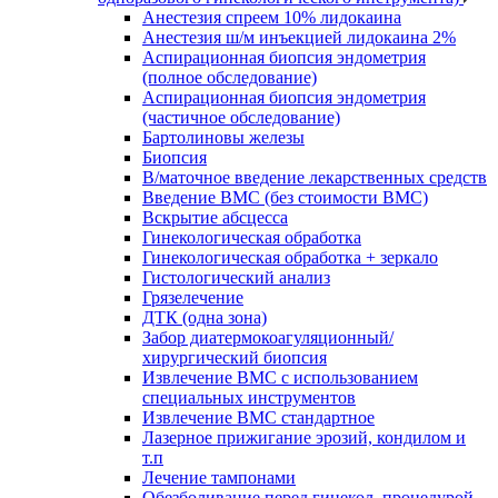
Анестезия спреем 10% лидокаина
Анестезия ш/м инъекцией лидокаина 2%
Аспирационная биопсия эндометрия
(полное обследование)
Аспирационная биопсия эндометрия
(частичное обследование)
Бартолиновы железы
Биопсия
В/маточное введение лекарственных средств
Введение ВМС (без стоимости ВМС)
Вскрытие абсцесса
Гинекологическая обработка
Гинекологическая обработка + зеркало
Гистологический анализ
Грязелечение
ДТК (одна зона)
Забор диатермокоагуляционный/
хирургический биопсия
Извлечение ВМС с использованием
специальных инструментов
Извлечение ВМС стандартное
Лазерное прижигание эрозий, кондилом и
т.п
Лечение тампонами
Обезболивание перед гинекол. процедурой.