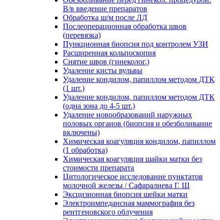
В/в введение препаратов
Обработка ш/м после ЛД
Послеоперационная обработка швов
(перевязка)
Пункционная биопсия под контролем УЗИ
Расширенная кольпоскопия
Снятие швов (гинеколог.)
Удаление кисты вульвы
Удаление кондилом, папиллом методом ДТК
(1 шт.)
Удаление кондилом, папиллом методом ДТК
(одна зона до 4-5 шт.)
Удаление новообразований наружных
половых органов (биопсия и обезболивание
включены)
Химическая коагуляция кондилом, папиллом
(1 обработка)
Химическая коагуляция шайки матки без
стоимости препарата
Цитологическое исследование пунктатов
молочной железы / Сафаралиева Г. Ш
Эксцизионная биопсия шейки матки
Электроимпедансная маммография без
рентгеновского облучения