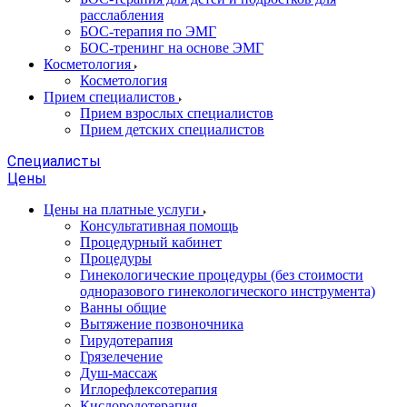
расслабления
БОС-терапия по ЭМГ
БОС-тренинг на основе ЭМГ
Косметология
Косметология
Прием специалистов
Прием взрослых специалистов
Прием детских специалистов
Специалисты
Цены
Цены на платные услуги
Консультативная помощь
Процедурный кабинет
Процедуры
Гинекологические процедуры (без стоимости
одноразового гинекологического инструмента)
Ванны общие
Вытяжение позвоночника
Гирудотерапия
Грязелечение
Душ-массаж
Иглорефлексотерапия
Кислородотерапия