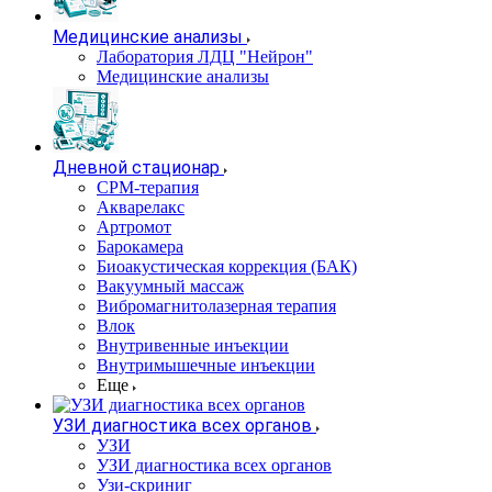
Медицинские анализы
Лаборатория ЛДЦ "Нейрон"
Медицинские анализы
Дневной стационар
CPM-терапия
Акварелакс
Артромот
Барокамера
Биоакустическая коррекция (БАК)
Вакуумный массаж
Вибромагнитолазерная терапия
Влок
Внутривенные инъекции
Внутримышечные инъекции
Еще
УЗИ диагностика всех органов
УЗИ
УЗИ диагностика всех органов
Узи-скриниг