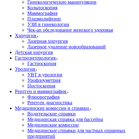
Гинекологические манипуляции
Кольпоскопия
Маммография
Плазмолифтинг
УЗИ в гинекологии
Чек-ап обследование женского здоровья
Хирургия
Лазерная хирургия
Лазерное удаление новообразований
Детская хирургия
Гастроэнтерология
Гастроскопия
Урология
УВТ в урологии
Урофлоуметрия
Цистоскопия
Рентген и маммография
Флюорография
Рентген диагностика
Медицинские комиссии и справки
Водительские справки
Медицинская справка для бассейна
Медицинские комиссии
Медицинские справки для частных охранных
предприятий