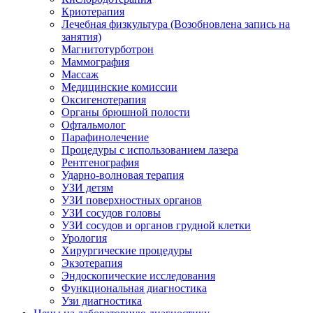
Криотерапия
Лечебная физкультура (Возобновлена запись на
занятия)
Магнитотурботрон
Маммография
Массаж
Медицинские комиссии
Оксигенотерапия
Органы брюшной полости
Офтальмолог
Парафинолечение
Процедуры с использованием лазера
Рентгенография
Ударно-волновая терапия
УЗИ детям
УЗИ поверхностных органов
УЗИ сосудов головы
УЗИ сосудов и органов грудной клетки
Урология
Хирургические процедуры
Экзотерапия
Эндоскопические исследования
Функциональная диагностика
Узи диагностика