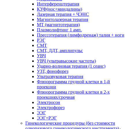
Интерференцтерапия
КУФ(нос+миндалины)
Лазерная терапия + ЧЭНС
Магнитолазерная терапия
МТ (магнитотерапия)
Плазмолифтинг 1 амп.
Прессотерапия (лимфодренаж) талия + ноги
РЭГ
СМТ
СМТ, ДДТ, амплипульс
УВЧ
УВЧ (ультравысокие частоты)
Ударно-волновая терапия (1 сеанс)
УЗТ, фонофорез
Ультразвуковая терапия
Флюорограмма грудной клетки в 1-й
проекции
Флюорограмма грудной клетки в 2-х
проекциях/срочная
Электросон
Электрофорез
ЭЭГ
ЭЭГ+РЭГ
Гинекологические процедуры (без стоимости
одноразового гинекологического инструмента)