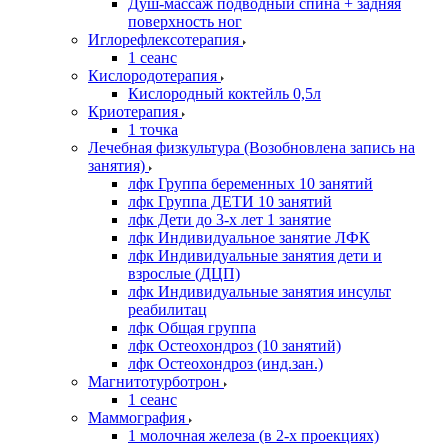
Душ-массаж подводный спина + задняя
поверхность ног
Иглорефлексотерапия
1 сеанс
Кислородотерапия
Кислородный коктейль 0,5л
Криотерапия
1 точка
Лечебная физкультура (Возобновлена запись на
занятия)
лфк Группа беременных 10 занятий
лфк Группа ДЕТИ 10 занятий
лфк Дети до 3-х лет 1 занятие
лфк Индивидуальное занятие ЛФК
лфк Индивидуальные занятия дети и
взрослые (ДЦП)
лфк Индивидуальные занятия инсульт
реабилитац
лфк Общая группа
лфк Остеохондроз (10 занятий)
лфк Остеохондроз (инд.зан.)
Магнитотурботрон
1 сеанс
Маммография
1 молочная железа (в 2-х проекциях)