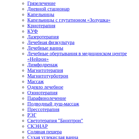
Грязелечение
Дневной стационар
Капельницы
Капельницы с глутатионом «Золушка»
Криотерапия
КУФ
Лазеротерапия
Лечебная физкультура
Лечебные ванны
Лечебные обертывания в медицинском центре
«Нейрон»
Лимфодренаж
Магнитотерапия
Магнитотурботрон
Массаж
Одеяло лечебное
Озонотерапия
Парафинолечение
Подводный душ-массаж
Прессотерапия
РЭГ
Светотерапия "Биоптрон"
СКЭНАР
Соляная пещера
Сухая углекислая ванна