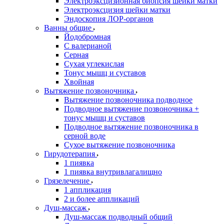
Электроэксцизионная биопсия шейки матки
Электроэксцизия шейки матки
Эндоскопия ЛОР-органов
Ванны общие
Йодобромная
С валерианой
Серная
Сухая углекислая
Тонус мышц и суставов
Хвойная
Вытяжение позвоночника
Вытяжение позвоночника подводное
Подводное вытяжение позвоночника +
тонус мышц и суставов
Подводное вытяжение позвоночника в
серной воде
Сухое вытяжение позвоночника
Гирудотерапия
1 пиявка
1 пиявка внутривлагалищно
Грязелечение
1 аппликация
2 и более аппликаций
Душ-массаж
Душ-массаж подводный общий