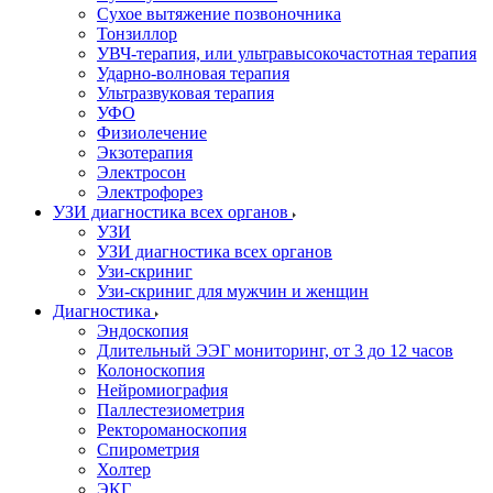
Сухое вытяжение позвоночника
Тонзиллор
УВЧ-терапия, или ультравысокочастотная терапия
Ударно-волновая терапия
Ультразвуковая терапия
УФО
Физиолечение
Экзотерапия
Электросон
Электрофорез
УЗИ диагностика всех органов
УЗИ
УЗИ диагностика всех органов
Узи-скриниг
Узи-скриниг для мужчин и женщин
Диагностика
Эндоскопия
Длительный ЭЭГ мониторинг, от 3 до 12 часов
Колоноскопия
Нейромиография
Паллестезиометрия
Ректороманоскопия
Спирометрия
Холтер
ЭКГ