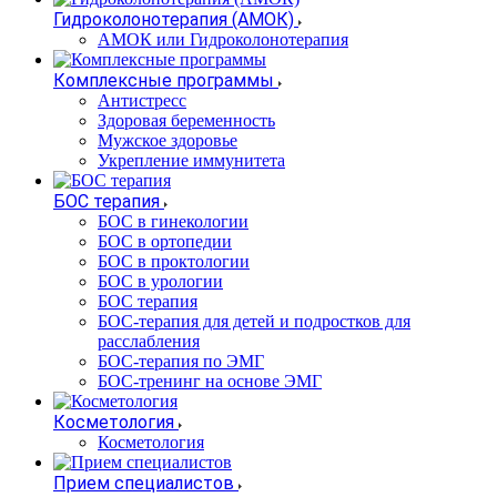
Гидроколонотерапия (АМОК)
АМОК или Гидроколонотерапия
Комплексные программы
Антистресс
Здоровая беременность
Мужское здоровье
Укрепление иммунитета
БОС терапия
БОС в гинекологии
БОС в ортопедии
БОС в проктологии
БОС в урологии
БОС терапия
БОС-терапия для детей и подростков для
расслабления
БОС-терапия по ЭМГ
БОС-тренинг на основе ЭМГ
Косметология
Косметология
Прием специалистов