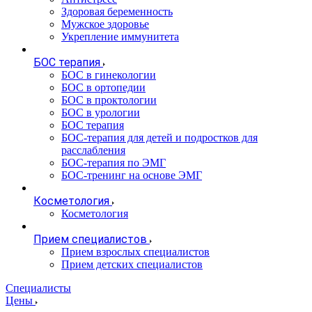
Здоровая беременность
Мужское здоровье
Укрепление иммунитета
БОС терапия
БОС в гинекологии
БОС в ортопедии
БОС в проктологии
БОС в урологии
БОС терапия
БОС-терапия для детей и подростков для
расслабления
БОС-терапия по ЭМГ
БОС-тренинг на основе ЭМГ
Косметология
Косметология
Прием специалистов
Прием взрослых специалистов
Прием детских специалистов
Специалисты
Цены