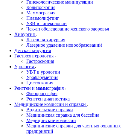
Гинекологические манипуляции
Кольпоскопия
Маммография
Плазмолифтинг
УЗИ в гинекологии
Чек-ап обследование женского здоровья
Хирургия
Лазерная хирургия
Лазерное удаление новообразований
Детская хирургия
Гастроэнтерология
Гастроскопия
Урология
УВТ в урологии
Урофлоуметрия
Цистоскопия
Рентген и маммография
Флюорография
Рентген диагностика
Медицинские комиссии и справки
Водительские справки
Медицинская справка для бассейна
Медицинские комиссии
Медицинские справки для частных охранных
предприятий