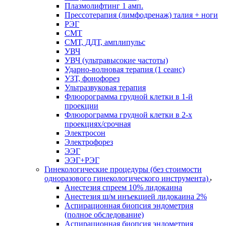
Плазмолифтинг 1 амп.
Прессотерапия (лимфодренаж) талия + ноги
РЭГ
СМТ
СМТ, ДДТ, амплипульс
УВЧ
УВЧ (ультравысокие частоты)
Ударно-волновая терапия (1 сеанс)
УЗТ, фонофорез
Ультразвуковая терапия
Флюорограмма грудной клетки в 1-й
проекции
Флюорограмма грудной клетки в 2-х
проекциях/срочная
Электросон
Электрофорез
ЭЭГ
ЭЭГ+РЭГ
Гинекологические процедуры (без стоимости
одноразового гинекологического инструмента)
Анестезия спреем 10% лидокаина
Анестезия ш/м инъекцией лидокаина 2%
Аспирационная биопсия эндометрия
(полное обследование)
Аспирационная биопсия эндометрия