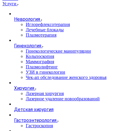
Услуги
Неврология
Иглорефлексотерапия
Лечебные блокады
Плазмотерапия
Гинекология
Гинекологические манипуляции
Кольпоскопия
Маммография
Плазмолифтинг
УЗИ в гинекологии
Чек-ап обследование женского здоровья
Хирургия
Лазерная хирургия
Лазерное удаление новообразований
Детская хирургия
Гастроэнтерология
Гастроскопия