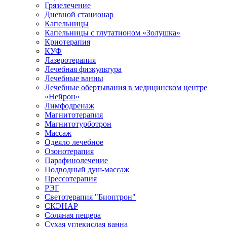
Грязелечение
Дневной стационар
Капельницы
Капельницы с глутатионом «Золушка»
Криотерапия
КУФ
Лазеротерапия
Лечебная физкультура
Лечебные ванны
Лечебные обертывания в медицинском центре
«Нейрон»
Лимфодренаж
Магнитотерапия
Магнитотурботрон
Массаж
Одеяло лечебное
Озонотерапия
Парафинолечение
Подводный душ-массаж
Прессотерапия
РЭГ
Светотерапия "Биоптрон"
СКЭНАР
Соляная пещера
Сухая углекислая ванна