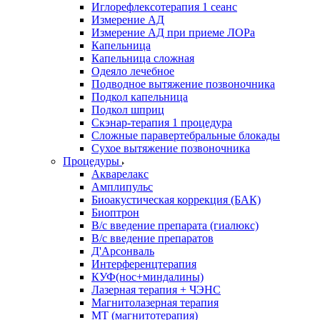
Иглорефлексотерапия 1 сеанс
Измерение АД
Измерение АД при приеме ЛОРа
Капельница
Капельница сложная
Одеяло лечебное
Подводное вытяжение позвоночника
Подкол капельница
Подкол шприц
Скэнар-терапия 1 процедура
Сложные паравертебральные блокады
Сухое вытяжение позвоночника
Процедуры
Акварелакс
Амплипульс
Биоакустическая коррекция (БАК)
Биоптрон
В/с введение препарата (гиалюкс)
В/с введение препаратов
Д'Арсонваль
Интерференцтерапия
КУФ(нос+миндалины)
Лазерная терапия + ЧЭНС
Магнитолазерная терапия
МТ (магнитотерапия)