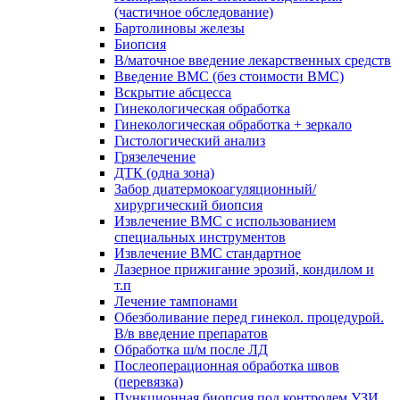
(частичное обследование)
Бартолиновы железы
Биопсия
В/маточное введение лекарственных средств
Введение ВМС (без стоимости ВМС)
Вскрытие абсцесса
Гинекологическая обработка
Гинекологическая обработка + зеркало
Гистологический анализ
Грязелечение
ДТК (одна зона)
Забор диатермокоагуляционный/
хирургический биопсия
Извлечение ВМС с использованием
специальных инструментов
Извлечение ВМС стандартное
Лазерное прижигание эрозий, кондилом и
т.п
Лечение тампонами
Обезболивание перед гинекол. процедурой.
В/в введение препаратов
Обработка ш/м после ЛД
Послеоперационная обработка швов
(перевязка)
Пункционная биопсия под контролем УЗИ