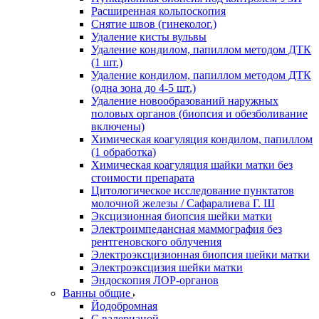
Расширенная кольпоскопия
Снятие швов (гинеколог.)
Удаление кисты вульвы
Удаление кондилом, папиллом методом ДТК
(1 шт.)
Удаление кондилом, папиллом методом ДТК
(одна зона до 4-5 шт.)
Удаление новообразований наружных
половых органов (биопсия и обезболивание
включены)
Химическая коагуляция кондилом, папиллом
(1 обработка)
Химическая коагуляция шайки матки без
стоимости препарата
Цитологическое исследование пунктатов
молочной железы / Сафаралиева Г. Ш
Эксцизионная биопсия шейки матки
Электроимпедансная маммография без
рентгеновского облучения
Электроэксцизионная биопсия шейки матки
Электроэксцизия шейки матки
Эндоскопия ЛОР-органов
Ванны общие
Йодобромная
С валерианой