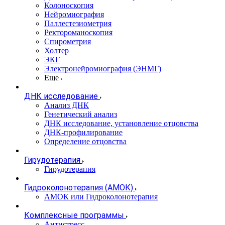
Колоноскопия
Нейромиография
Паллестезиометрия
Ректороманоскопия
Спирометрия
Холтер
ЭКГ
Электронейромиография (ЭНМГ)
Еще
ДНК исследование
Анализ ДНК
Генетический анализ
ДНК исследование, установление отцовства
ДНК-профилирование
Определение отцовства
Гирудотерапия
Гирудотерапия
Гидроколонотерапия (АМОК)
АМОК или Гидроколонотерапия
Комплексные программы
Антистресс