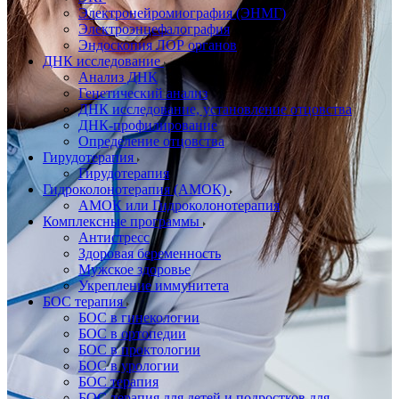
Электронейромиография (ЭНМГ)
Электроэнцефалография
Эндоскопия ЛОР органов
ДНК исследование
Анализ ДНК
Генетический анализ
ДНК исследование, установление отцовства
ДНК-профилирование
Определение отцовства
Гирудотерапия
Гирудотерапия
Гидроколонотерапия (АМОК)
АМОК или Гидроколонотерапия
Комплексные программы
Антистресс
Здоровая беременность
Мужское здоровье
Укрепление иммунитета
БОС терапия
БОС в гинекологии
БОС в ортопедии
БОС в проктологии
БОС в урологии
БОС терапия
БОС-терапия для детей и подростков для