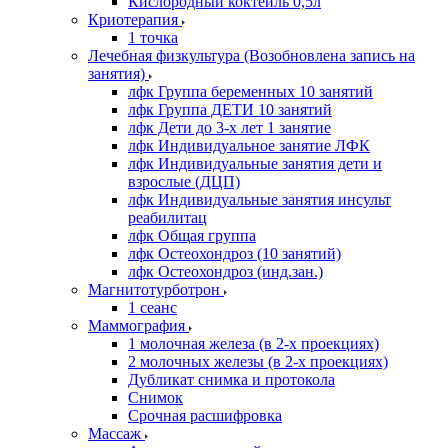
Кислородный коктейль 0,5л
Криотерапия
1 точка
Лечебная физкультура (Возобновлена запись на
занятия)
лфк Группа беременных 10 занятий
лфк Группа ДЕТИ 10 занятий
лфк Дети до 3-х лет 1 занятие
лфк Индивидуальное занятие ЛФК
лфк Индивидуальные занятия дети и
взрослые (ДЦП)
лфк Индивидуальные занятия инсульт
реабилитац
лфк Общая группа
лфк Остеохондроз (10 занятий)
лфк Остеохондроз (инд.зан.)
Магнитотурботрон
1 сеанс
Маммография
1 молочная железа (в 2-х проекциях)
2 молочных железы (в 2-х проекциях)
Дубликат снимка и протокола
Снимок
Срочная расшифровка
Массаж