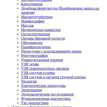
Криотерапия
Лечебная физкультура (Возобновлена запись на
занятия)
Магнитотурботрон
Маммография
Массаж
Медицинские комиссии
Оксигенотерапия
Органы брюшной полости
Офтальмолог
Парафинолечение
Процедуры с использованием лазера
Рентгенография
Ударно-волновая терапия
УЗИ детям
УЗИ поверхностных органов
УЗИ сосудов головы
УЗИ сосудов и органов грудной клетки
Урология
Хирургические процедуры
Экзотерапия
Эндоскопические исследования
Функциональная диагностика
Узи диагностика