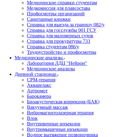
Медицинские справки студентам
Медкомиссия для плавсостава
Профосмотры организаций
Санитарные книжки
Справка для выезда за границу 082/у
Справка для госслужбы 001 ГСУ
Справка для маломерных судов
Справка для прокуратуры 733
Справка студентам 086/у
Трудоустройство и профосмотры
Медицинские анализы
Лаборатория ЛДЦ "Нейрон"
Медицинские анализы
Дневной стационар
CPM-терапия
Акварелакс
Артромот
Барокамера
Биоакустическая коррекция (БАК)
Вакуумный массаж
Вибромагнитолазерная терапия
Влок
Внутривенные инъекции
Внутримышечные инъекции
Водное вытяжение позвоночника