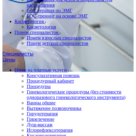
расслабления
БОС-терапия по ЭМГ
БОС-тренинг на основе ЭМГ
Косметология
Косметология
Прием специалистов
Прием взрослых специалистов
Прием детских специалистов
Специалисты
Цены
Цены на платные услуги
Консультативная помощь
Процедурный кабинет
Процедуры
Гинекологические процедуры (без стоимости
одноразового гинекологического инструмента)
Ванны общие
Вытяжение позвоночника
Гирудотерапия
Грязелечение
Душ-массаж
Иглорефлексотерапия
Кислородотерапия