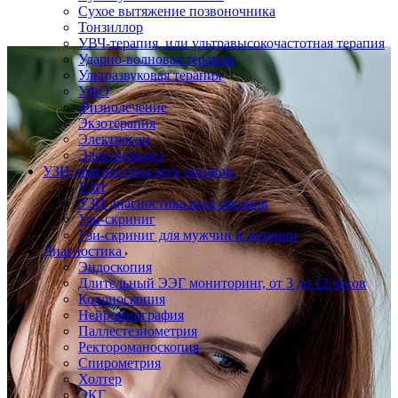
Сухое вытяжение позвоночника
Тонзиллор
УВЧ-терапия, или ультравысокочастотная терапия
Ударно-волновая терапия
Ультразвуковая терапия
УФО
Физиолечение
Экзотерапия
Электросон
Электрофорез
УЗИ диагностика всех органов
УЗИ
УЗИ диагностика всех органов
Узи-скриниг
Узи-скриниг для мужчин и женщин
Диагностика
Эндоскопия
Длительный ЭЭГ мониторинг, от 3 до 12 часов
Колоноскопия
Нейромиография
Паллестезиометрия
Ректороманоскопия
Спирометрия
Холтер
ЭКГ