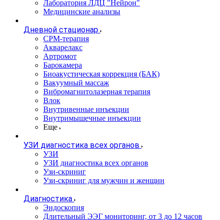
Лаборатория ЛДЦ "Нейрон"
Медицинские анализы
Дневной стационар
CPM-терапия
Акварелакс
Артромот
Барокамера
Биоакустическая коррекция (БАК)
Вакуумный массаж
Вибромагнитолазерная терапия
Влок
Внутривенные инъекции
Внутримышечные инъекции
Еще
УЗИ диагностика всех органов
УЗИ
УЗИ диагностика всех органов
Узи-скриниг
Узи-скриниг для мужчин и женщин
Диагностика
Эндоскопия
Длительный ЭЭГ мониторинг, от 3 до 12 часов