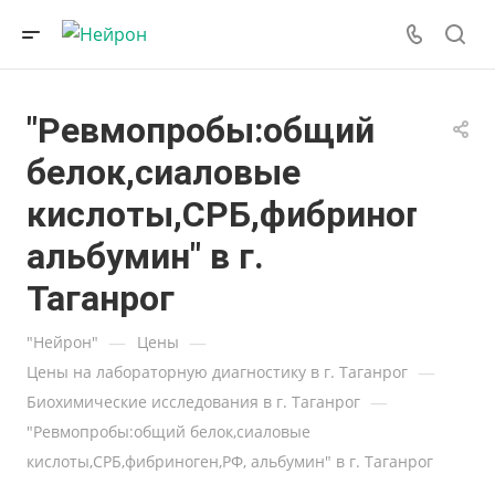
"Ревмопробы:общий
белок,сиаловые
кислоты,СРБ,фибриноген,Р
альбумин" в г.
Таганрог
—
—
"Нейрон"
Цены
—
Цены на лабораторную диагностику в г. Таганрог
—
Биохимические исследования в г. Таганрог
"Ревмопробы:общий белок,сиаловые
кислоты,СРБ,фибриноген,РФ, альбумин" в г. Таганрог