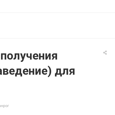
 получения
аведение) для
анрог