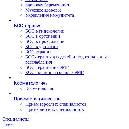
Здоровая беременность
Мужское здоровье
Укрепление иммунитета
БОС терапия
БОС в гинекологии
БОС в ортопедии
БОС в проктологии
БОС в урологии
БОС терапия
БОС-терапия для детей и подростков для
расслабления
БОС-терапия по ЭМГ
БОС-тренинг на основе ЭМГ
Косметология
Косметология
Прием специалистов
Прием взрослых специалистов
Прием детских специалистов
Специалисты
Цены