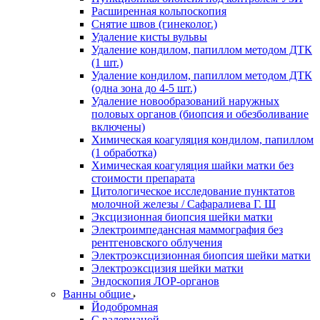
Расширенная кольпоскопия
Снятие швов (гинеколог.)
Удаление кисты вульвы
Удаление кондилом, папиллом методом ДТК
(1 шт.)
Удаление кондилом, папиллом методом ДТК
(одна зона до 4-5 шт.)
Удаление новообразований наружных
половых органов (биопсия и обезболивание
включены)
Химическая коагуляция кондилом, папиллом
(1 обработка)
Химическая коагуляция шайки матки без
стоимости препарата
Цитологическое исследование пунктатов
молочной железы / Сафаралиева Г. Ш
Эксцизионная биопсия шейки матки
Электроимпедансная маммография без
рентгеновского облучения
Электроэксцизионная биопсия шейки матки
Электроэксцизия шейки матки
Эндоскопия ЛОР-органов
Ванны общие
Йодобромная
С валерианой