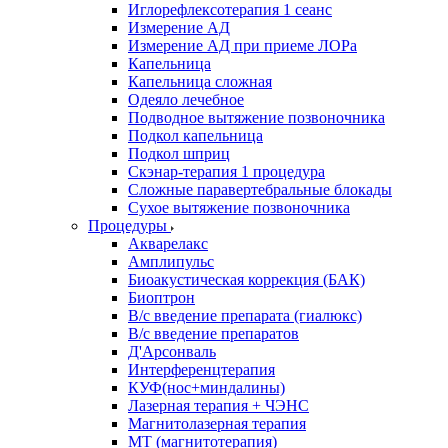
Иглорефлексотерапия 1 сеанс
Измерение АД
Измерение АД при приеме ЛОРа
Капельница
Капельница сложная
Одеяло лечебное
Подводное вытяжение позвоночника
Подкол капельница
Подкол шприц
Скэнар-терапия 1 процедура
Сложные паравертебральные блокады
Сухое вытяжение позвоночника
Процедуры
Акварелакс
Амплипульс
Биоакустическая коррекция (БАК)
Биоптрон
В/с введение препарата (гиалюкс)
В/с введение препаратов
Д'Арсонваль
Интерференцтерапия
КУФ(нос+миндалины)
Лазерная терапия + ЧЭНС
Магнитолазерная терапия
МТ (магнитотерапия)