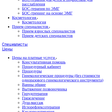
расслабления
БОС-терапия по ЭМГ
БОС-тренинг на основе ЭМГ
Косметология
Косметология
Прием специалистов
Прием взрослых специалистов
Прием детских специалистов
Специалисты
Цены
Цены на платные услуги
Консультативная помощь
Процедурный кабинет
Процедуры
Гинекологические процедуры (без стоимости
одноразового гинекологического инструмента)
Ванны общие
Вытяжение позвоночника
Гирудотерапия
Грязелечение
Душ-массаж
Иглорефлексотерапия
Кислородотерапия