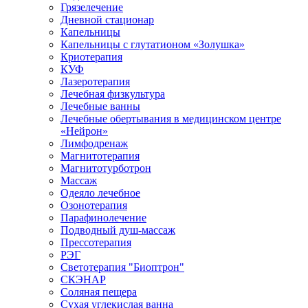
Грязелечение
Дневной стационар
Капельницы
Капельницы с глутатионом «Золушка»
Криотерапия
КУФ
Лазеротерапия
Лечебная физкультура
Лечебные ванны
Лечебные обертывания в медицинском центре
«Нейрон»
Лимфодренаж
Магнитотерапия
Магнитотурботрон
Массаж
Одеяло лечебное
Озонотерапия
Парафинолечение
Подводный душ-массаж
Прессотерапия
РЭГ
Светотерапия "Биоптрон"
СКЭНАР
Соляная пещера
Сухая углекислая ванна