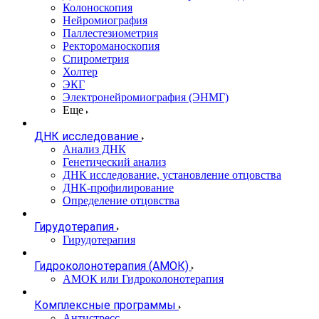
Колоноскопия
Нейромиография
Паллестезиометрия
Ректороманоскопия
Спирометрия
Холтер
ЭКГ
Электронейромиография (ЭНМГ)
Еще
ДНК исследование
Анализ ДНК
Генетический анализ
ДНК исследование, установление отцовства
ДНК-профилирование
Определение отцовства
Гирудотерапия
Гирудотерапия
Гидроколонотерапия (АМОК)
АМОК или Гидроколонотерапия
Комплексные программы
Антистресс