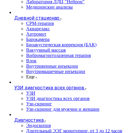
Лаборатория ЛДЦ "Нейрон"
Медицинские анализы
Дневной стационар
CPM-терапия
Акварелакс
Артромот
Барокамера
Биоакустическая коррекция (БАК)
Вакуумный массаж
Вибромагнитолазерная терапия
Влок
Внутривенные инъекции
Внутримышечные инъекции
Еще
УЗИ диагностика всех органов
УЗИ
УЗИ диагностика всех органов
Узи-скриниг
Узи-скриниг для мужчин и женщин
Диагностика
Эндоскопия
Длительный ЭЭГ мониторинг, от 3 до 12 часов