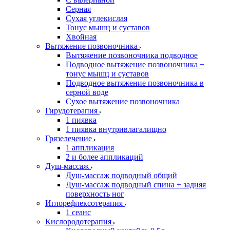
Серная
Сухая углекислая
Тонус мышц и суставов
Хвойная
Вытяжение позвоночника
Вытяжение позвоночника подводное
Подводное вытяжение позвоночника +
тонус мышц и суставов
Подводное вытяжение позвоночника в
серной воде
Сухое вытяжение позвоночника
Гирудотерапия
1 пиявка
1 пиявка внутривлагалищно
Грязелечение
1 аппликация
2 и более аппликаций
Душ-массаж
Душ-массаж подводный общий
Душ-массаж подводный спина + задняя
поверхность ног
Иглорефлексотерапия
1 сеанс
Кислородотерапия