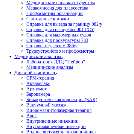
Медицинские справки студентам
Медкомиссия для плавсостава
Профосмотры организаций
Санитарные книжки
Справка для выезда за границу 082/у
Справка для госслужбы 001 ГСУ
Справка для маломерных судов
Справка для прокуратуры 733
Справка студентам 086/у
Трудоустройство и профосмотры
Медицинские анализы
Лаборатория ЛДЦ "Нейрон"
Медицинские анализы
Дневной стационар
CPM-терапия
Акварелакс
Артромот
Барокамера
Биоакустическая коррекция (БАК)
Вакуумный массаж
Вибромагнитолазерная терапия
Влок
Внутривенные инъекции
Внутримышечные инъекции
Водное вытяжение позвоночника