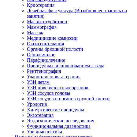
Криотерапия
Лечебная физкультура (Возобновлена запись на
занятия)
Магнитотурботрон
Маммография
Массаж
Медицинские комиссии
Оксигенотерапия
Органы брюшной полости
Офтальмолог
Парафинолечение
Процедуры с использованием лазера
Рентгенография
Ударно-волновая терапия
УЗИ детям
УЗИ поверхностных органов
УЗИ сосудов головы
УЗИ сосудов и органов грудной клетки
Урология
Хирургические процедуры
Экзотерапия
Эндоскопические исследования
Функциональная диагностика
Узи диагностика