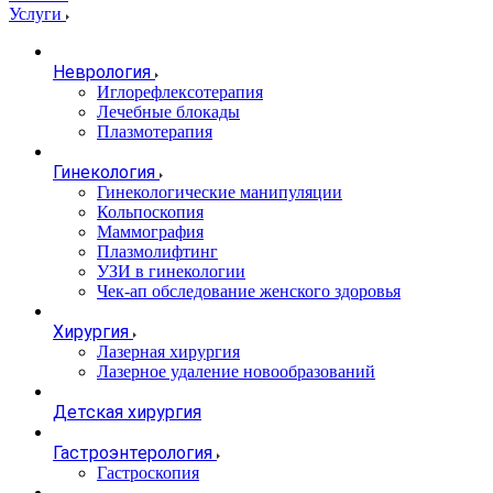
Услуги
Неврология
Иглорефлексотерапия
Лечебные блокады
Плазмотерапия
Гинекология
Гинекологические манипуляции
Кольпоскопия
Маммография
Плазмолифтинг
УЗИ в гинекологии
Чек-ап обследование женского здоровья
Хирургия
Лазерная хирургия
Лазерное удаление новообразований
Детская хирургия
Гастроэнтерология
Гастроскопия