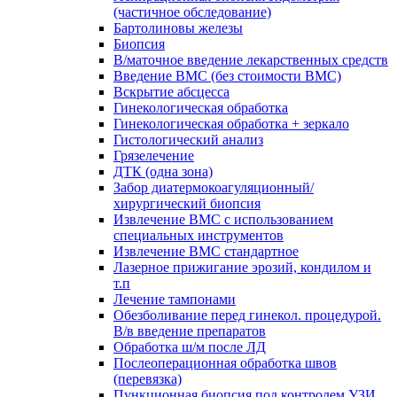
(частичное обследование)
Бартолиновы железы
Биопсия
В/маточное введение лекарственных средств
Введение ВМС (без стоимости ВМС)
Вскрытие абсцесса
Гинекологическая обработка
Гинекологическая обработка + зеркало
Гистологический анализ
Грязелечение
ДТК (одна зона)
Забор диатермокоагуляционный/
хирургический биопсия
Извлечение ВМС с использованием
специальных инструментов
Извлечение ВМС стандартное
Лазерное прижигание эрозий, кондилом и
т.п
Лечение тампонами
Обезболивание перед гинекол. процедурой.
В/в введение препаратов
Обработка ш/м после ЛД
Послеоперационная обработка швов
(перевязка)
Пункционная биопсия под контролем УЗИ