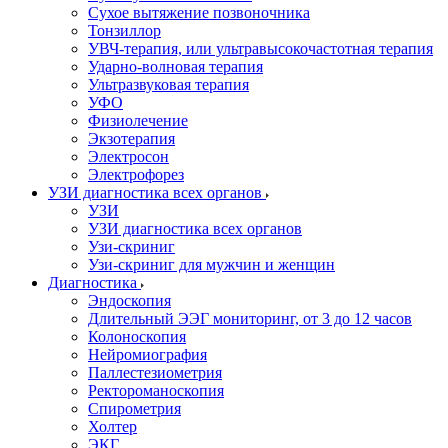
Сухое вытяжение позвоночника
Тонзиллор
УВЧ-терапия, или ультравысокочастотная терапия
Ударно-волновая терапия
Ультразвуковая терапия
УФО
Физиолечение
Экзотерапия
Электросон
Электрофорез
УЗИ диагностика всех органов
УЗИ
УЗИ диагностика всех органов
Узи-скриниг
Узи-скриниг для мужчин и женщин
Диагностика
Эндоскопия
Длительный ЭЭГ мониторинг, от 3 до 12 часов
Колоноскопия
Нейромиография
Паллестезиометрия
Ректороманоскопия
Спирометрия
Холтер
ЭКГ