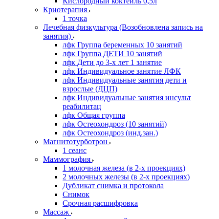
Кислородный коктейль 0,5л
Криотерапия
1 точка
Лечебная физкультура (Возобновлена запись на
занятия)
лфк Группа беременных 10 занятий
лфк Группа ДЕТИ 10 занятий
лфк Дети до 3-х лет 1 занятие
лфк Индивидуальное занятие ЛФК
лфк Индивидуальные занятия дети и
взрослые (ДЦП)
лфк Индивидуальные занятия инсульт
реабилитац
лфк Общая группа
лфк Остеохондроз (10 занятий)
лфк Остеохондроз (инд.зан.)
Магнитотурботрон
1 сеанс
Маммография
1 молочная железа (в 2-х проекциях)
2 молочных железы (в 2-х проекциях)
Дубликат снимка и протокола
Снимок
Срочная расшифровка
Массаж