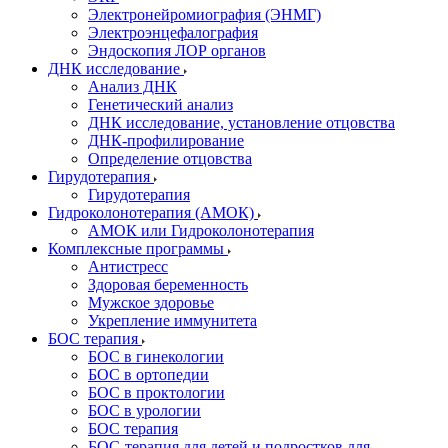
Электронейромиография (ЭНМГ)
Электроэнцефалография
Эндоскопия ЛОР органов
ДНК исследование
Анализ ДНК
Генетический анализ
ДНК исследование, установление отцовства
ДНК-профилирование
Определение отцовства
Гирудотерапия
Гирудотерапия
Гидроколонотерапия (АМОК)
АМОК или Гидроколонотерапия
Комплексные программы
Антистресс
Здоровая беременность
Мужское здоровье
Укрепление иммунитета
БОС терапия
БОС в гинекологии
БОС в ортопедии
БОС в проктологии
БОС в урологии
БОС терапия
БОС-терапия для детей и подростков для