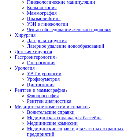
Гинекологические манипуляции
Кольпоскопия
Маммография
Плазмолифтинг
УЗИ в гинекологии
Чек-ап обследование женского здоровья
Хирургия
Лазерная хирургия
Лазерное удаление новообразований
Детская хирургия
Гастроэнтерология
Гастроскопия
Урология
УВТ в урологии
Урофлоуметрия
Цистоскопия
Рентген и маммография
Флюорография
Рентген диагностика
Медицинские комиссии и справки
Водительские справки
Медицинская справка для бассейна
Медицинские комиссии
Медицинские справки для частных охранных
предприятий