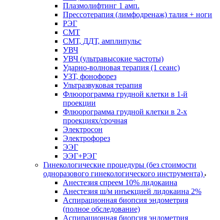
Плазмолифтинг 1 амп.
Прессотерапия (лимфодренаж) талия + ноги
РЭГ
СМТ
СМТ, ДДТ, амплипульс
УВЧ
УВЧ (ультравысокие частоты)
Ударно-волновая терапия (1 сеанс)
УЗТ, фонофорез
Ультразвуковая терапия
Флюорограмма грудной клетки в 1-й
проекции
Флюорограмма грудной клетки в 2-х
проекциях/срочная
Электросон
Электрофорез
ЭЭГ
ЭЭГ+РЭГ
Гинекологические процедуры (без стоимости
одноразового гинекологического инструмента)
Анестезия спреем 10% лидокаина
Анестезия ш/м инъекцией лидокаина 2%
Аспирационная биопсия эндометрия
(полное обследование)
Аспирационная биопсия эндометрия