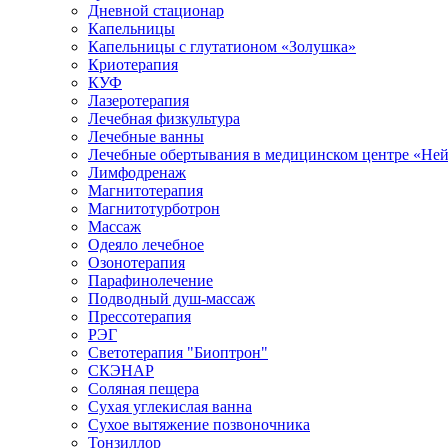
Дневной стационар
Капельницы
Капельницы с глутатионом «Золушка»
Криотерапия
КУФ
Лазеротерапия
Лечебная физкультура
Лечебные ванны
Лечебные обертывания в медицинском центре «Не
Лимфодренаж
Магнитотерапия
Магнитотурботрон
Массаж
Одеяло лечебное
Озонотерапия
Парафинолечение
Подводный душ-массаж
Прессотерапия
РЭГ
Светотерапия "Биоптрон"
СКЭНАР
Соляная пещера
Сухая углекислая ванна
Сухое вытяжение позвоночника
Тонзиллор