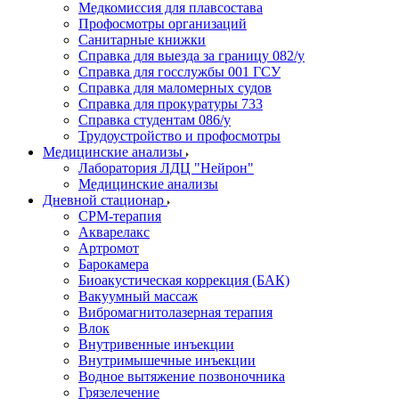
Медкомиссия для плавсостава
Профосмотры организаций
Санитарные книжки
Справка для выезда за границу 082/у
Справка для госслужбы 001 ГСУ
Справка для маломерных судов
Справка для прокуратуры 733
Справка студентам 086/у
Трудоустройство и профосмотры
Медицинские анализы
Лаборатория ЛДЦ "Нейрон"
Медицинские анализы
Дневной стационар
CPM-терапия
Акварелакс
Артромот
Барокамера
Биоакустическая коррекция (БАК)
Вакуумный массаж
Вибромагнитолазерная терапия
Влок
Внутривенные инъекции
Внутримышечные инъекции
Водное вытяжение позвоночника
Грязелечение