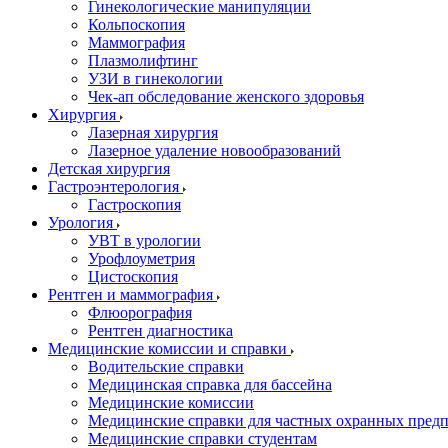
Гинекологические манипуляции
Кольпоскопия
Маммография
Плазмолифтинг
УЗИ в гинекологии
Чек-ап обследование женского здоровья
Хирургия
Лазерная хирургия
Лазерное удаление новообразований
Детская хирургия
Гастроэнтерология
Гастроскопия
Урология
УВТ в урологии
Урофлоуметрия
Цистоскопия
Рентген и маммография
Флюорография
Рентген диагностика
Медицинские комиссии и справки
Водительские справки
Медицинская справка для бассейна
Медицинские комиссии
Медицинские справки для частных охранных пред
Медицинские справки студентам