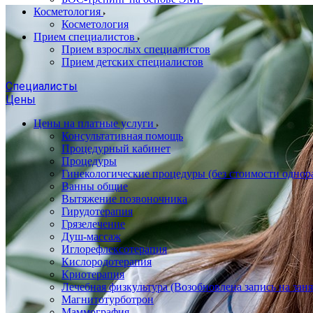
Косметология
Косметология
Прием специалистов
Прием взрослых специалистов
Прием детских специалистов
Специалисты
Цены
Цены на платные услуги
Консультативная помощь
Процедурный кабинет
Процедуры
Гинекологические процедуры (без стоимости однор
Ванны общие
Вытяжение позвоночника
Гирудотерапия
Грязелечение
Душ-массаж
Иглорефлексотерапия
Кислородотерапия
Криотерапия
Лечебная физкультура (Возобновлена запись на заня
Магнитотурботрон
Маммография