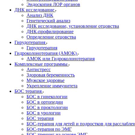
Эндоскопия ЛОР органов
ДНК исследование
Анализ ДНК
Генетический анализ
ДНК исследование, установление отцовства
ДНК-профилирование
Определение отцовства
Гирудотерапия
Гирудотерапия
Гидроколонотерапия (АМОК)
АМОК или Гидроколонотерапия
Комплексные программы
Антистресс
Здоровая беременность
Мужское здоровье
Укрепление иммунитета
БОС терапия
БОС в гинекологии
БОС в ортопедии
БОС в проктологии
БОС в урологии
БОС терапия
БОС-терапия для детей и подростков для расслабле
БОС-терапия по ЭМГ
БОС-тренинг на основе ЭМГ