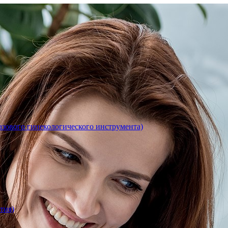
азового гинекологического инструмента)
тия)