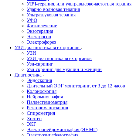
УВЧ-терапия, или ультравысокочастотная терапия
Ударно-волновая терапия
Ультразвуковая терапия
УФО
Физиолечение
Экзотерапия
Электросон
Электрофорез
УЗИ диагностика всех органов
УЗИ
УЗИ диагностика всех органов
Узи-скриниг
Узи-скриниг для мужчин и женщин
Диагностика
Эндоскопия
Длительный ЭЭГ мониторинг, от 3 до 12 часов
Колоноскопия
Нейромиография
Паллестезиометрия
Ректороманоскопия
Спирометрия
Холтер
ЭКГ
Электронейромиография (ЭНМГ)
Электроэнцефалография