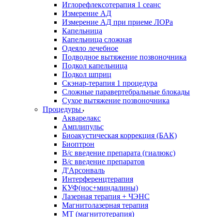
Иглорефлексотерапия 1 сеанс
Измерение АД
Измерение АД при приеме ЛОРа
Капельница
Капельница сложная
Одеяло лечебное
Подводное вытяжение позвоночника
Подкол капельница
Подкол шприц
Скэнар-терапия 1 процедура
Сложные паравертебральные блокады
Сухое вытяжение позвоночника
Процедуры
Акварелакс
Амплипульс
Биоакустическая коррекция (БАК)
Биоптрон
В/с введение препарата (гиалюкс)
В/с введение препаратов
Д'Арсонваль
Интерференцтерапия
КУФ(нос+миндалины)
Лазерная терапия + ЧЭНС
Магнитолазерная терапия
МТ (магнитотерапия)