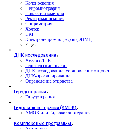
Колоноскопия
Нейромиография
Паллестезиометрия
Ректороманоскопия
Спирометрия
Холтер
ЭКГ
Электронейромиография (ЭНМГ)
Еще
ДНК исследование
Анализ ДНК
Генетический анализ
ДНК исследование, установление отцовства
ДНК-профилирование
Определение отцовства
Гирудотерапия
Гирудотерапия
Гидроколонотерапия (АМОК)
АМОК или Гидроколонотерапия
Комплексные программы
Антистресс