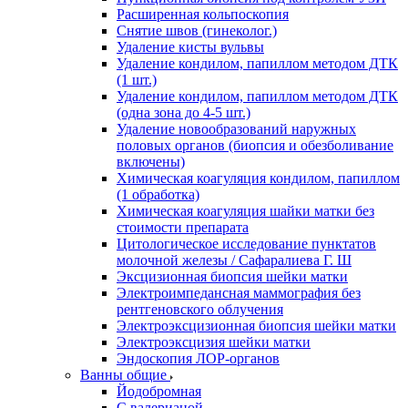
Расширенная кольпоскопия
Снятие швов (гинеколог.)
Удаление кисты вульвы
Удаление кондилом, папиллом методом ДТК
(1 шт.)
Удаление кондилом, папиллом методом ДТК
(одна зона до 4-5 шт.)
Удаление новообразований наружных
половых органов (биопсия и обезболивание
включены)
Химическая коагуляция кондилом, папиллом
(1 обработка)
Химическая коагуляция шайки матки без
стоимости препарата
Цитологическое исследование пунктатов
молочной железы / Сафаралиева Г. Ш
Эксцизионная биопсия шейки матки
Электроимпедансная маммография без
рентгеновского облучения
Электроэксцизионная биопсия шейки матки
Электроэксцизия шейки матки
Эндоскопия ЛОР-органов
Ванны общие
Йодобромная
С валерианой