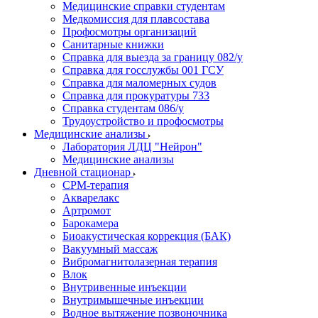
Медицинские справки студентам
Медкомиссия для плавсостава
Профосмотры организаций
Санитарные книжки
Справка для выезда за границу 082/у
Справка для госслужбы 001 ГСУ
Справка для маломерных судов
Справка для прокуратуры 733
Справка студентам 086/у
Трудоустройство и профосмотры
Медицинские анализы
Лаборатория ЛДЦ "Нейрон"
Медицинские анализы
Дневной стационар
CPM-терапия
Акварелакс
Артромот
Барокамера
Биоакустическая коррекция (БАК)
Вакуумный массаж
Вибромагнитолазерная терапия
Влок
Внутривенные инъекции
Внутримышечные инъекции
Водное вытяжение позвоночника