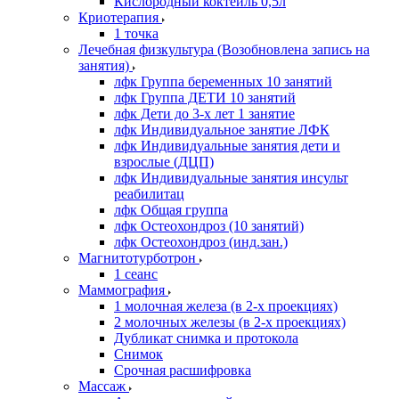
Кислородный коктейль 0,5л
Криотерапия
1 точка
Лечебная физкультура (Возобновлена запись на
занятия)
лфк Группа беременных 10 занятий
лфк Группа ДЕТИ 10 занятий
лфк Дети до 3-х лет 1 занятие
лфк Индивидуальное занятие ЛФК
лфк Индивидуальные занятия дети и
взрослые (ДЦП)
лфк Индивидуальные занятия инсульт
реабилитац
лфк Общая группа
лфк Остеохондроз (10 занятий)
лфк Остеохондроз (инд.зан.)
Магнитотурботрон
1 сеанс
Маммография
1 молочная железа (в 2-х проекциях)
2 молочных железы (в 2-х проекциях)
Дубликат снимка и протокола
Снимок
Срочная расшифровка
Массаж