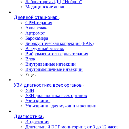
Лаборатория ЛДЦ "Нейрон"
Медицинские анализы
Дневной стационар
CPM-терапия
Акварелакс
Артромот
Барокамера
Биоакустическая коррекция (БАК)
Вакуумный массаж
Вибромагнитолазерная терапия
Влок
Внутривенные инъекции
Внутримышечные инъекции
Еще
УЗИ диагностика всех органов
УЗИ
УЗИ диагностика всех органов
Узи-скриниг
Узи-скриниг для мужчин и женщин
Диагностика
Эндоскопия
Длительный ЭЭГ мониторинг, от 3 до 12 часов