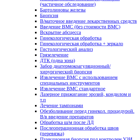
(частичное обследование)
Бартолиновы железы
Биопсия
В/маточное введение лекарственных средств
Введение ВМС (без стоимости ВМС)
Вскрытие абсцесса
Гинекологическая обработка
Гинекологическая обработка + зеркало
Гистологический анализ
Грязелечение
ДТК (одна зона)
Забор диатермокоагуляционный/
хирургический биопсия
Извлечение ВМС с использованием
специальных инструментов
Извлечение ВМС стандартное
Лазерное прижигание эрозий, кондилом и
т.п
Лечение тампонами
Обезболивание перед гинекол. процедурой.
В/в введение препаратов
Обработка ш/м после ЛД
Послеоперационная обработка швов
(перевязка)
Пункционная биопсия под контролем УЗИ