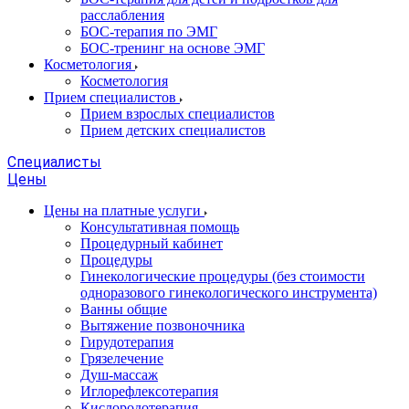
расслабления
БОС-терапия по ЭМГ
БОС-тренинг на основе ЭМГ
Косметология
Косметология
Прием специалистов
Прием взрослых специалистов
Прием детских специалистов
Специалисты
Цены
Цены на платные услуги
Консультативная помощь
Процедурный кабинет
Процедуры
Гинекологические процедуры (без стоимости
одноразового гинекологического инструмента)
Ванны общие
Вытяжение позвоночника
Гирудотерапия
Грязелечение
Душ-массаж
Иглорефлексотерапия
Кислородотерапия