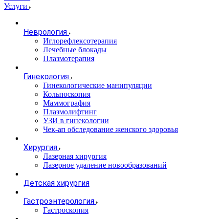
Услуги
Неврология
Иглорефлексотерапия
Лечебные блокады
Плазмотерапия
Гинекология
Гинекологические манипуляции
Кольпоскопия
Маммография
Плазмолифтинг
УЗИ в гинекологии
Чек-ап обследование женского здоровья
Хирургия
Лазерная хирургия
Лазерное удаление новообразований
Детская хирургия
Гастроэнтерология
Гастроскопия