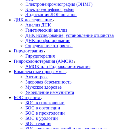
Электронейромиография (ЭНМГ)
Электроэнцефалография
Эндоскопия ЛОР органов
ДНК исследование
Анализ ДНК
Генетический анализ
ДНК исследование, установление отцовства
ДНК-профилирование
Определение отцовства
Гирудотерапия
Гирудотерапия
Гидроколонотерапия (АМОК)
АМОК или Гидроколонотерапия
Комплексные программы
Антистресс
Здоровая беременность
Мужское здоровье
Укрепление иммунитета
БОС терапия
БОС в гинекологии
БОС в ортопедии
БОС в проктологии
БОС в урологии
БОС терапия
БОС-терапия для детей и подростков для