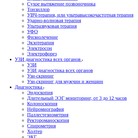
Сухое вытяжение позвоночника
Тонзиллор
УВЧ-терапия, или ультравысокочастотная терапия
Ударно-волновая терапия
Ультразвуковая терапия
УФО
Физиолечение
Экзотерапия
Электросон
Электрофорез
УЗИ диагностика всех органов
УЗИ
УЗИ диагностика всех органов
Узи-скриниг
Узи-скриниг для мужчин и женщин
Диагностика
Эндоскопия
Длительный ЭЭГ мониторинг, от 3 до 12 часов
Колоноскопия
Нейромиография
Паллестезиометрия
Ректороманоскопия
Спирометрия
Холтер
ЭКГ