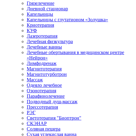
Грязелечение
Дневной стационар
Капельницы
Капельницы с глутатионом «Золушка»
Криотерапия
КУФ
Лазеротерапия
Лечебная физкультура
Лечебные ванны
Лечебные обертывания в медицинском центре
«Нейрон»
Лимфодренаж
Магнитотерапия
Магнитотурботрон
Массаж
Одеяло лечебное
Озонотерапия
Парафинолечение
Подводный душ-массаж
Прессотерапия
РЭГ
Светотерапия "Биоптрон"
СКЭНАР
Соляная пещера
Сухая углекислая ванна