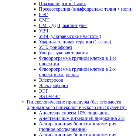
Плазмолифтинг 1 амп.
Прессотерапия (лимфодренаж) талия + ноги
РЭГ
СМТ
СМТ, ДДТ, амплипульс
УВЧ
УВЧ (ультравысокие частоты)
Ударно-волновая терапия (1 сеанс)
УЗТ, фонофорез
Ультразвуковая терапия
Флюорограмма грудной клетки в 1-й
проекции
Флюорограмма грудной клетки в 2-х
проекциях/срочная
Электросон
Электрофорез
ЭЭГ
ЭЭГ+РЭГ
Гинекологические процедуры (без стоимости
одноразового гинекологического инструмента)
Анестезия спреем 10% лидокаина
Анестезия ш/м инъекцией лидокаина 2%
Аспирационная биопсия эндометрия
(полное обследование)
Аспирационная биопсия эндометрия