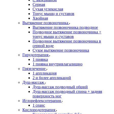
Серная
Сухая углекислая
Тонус мышц и суставов
Хвойная
Вытяжение позвоночника
Вытяжение позвоночника подводное
Подводное вытяжение позвоночника +
тонус мышц и суставов
Подводное вытяжение позвоночника в
серной воде
Сухое вытяжение позвоночника
Гирудотерапия
1 пиявка
1 пиявка внутривлагалищно
Грязелечение
1 аппликация
2 и более аппликаций
Душ-массаж
Душ-массаж подводный общий
Душ-массаж подводный спина + задняя
поверхность ног
Иглорефлексотерапия
1 сеанс
Кислородотерапия