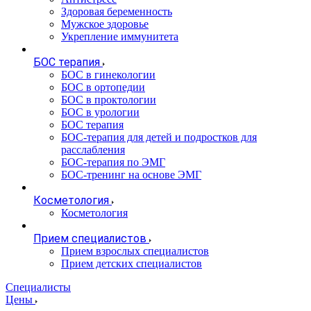
Здоровая беременность
Мужское здоровье
Укрепление иммунитета
БОС терапия
БОС в гинекологии
БОС в ортопедии
БОС в проктологии
БОС в урологии
БОС терапия
БОС-терапия для детей и подростков для
расслабления
БОС-терапия по ЭМГ
БОС-тренинг на основе ЭМГ
Косметология
Косметология
Прием специалистов
Прием взрослых специалистов
Прием детских специалистов
Специалисты
Цены