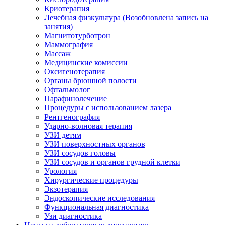
Криотерапия
Лечебная физкультура (Возобновлена запись на
занятия)
Магнитотурботрон
Маммография
Массаж
Медицинские комиссии
Оксигенотерапия
Органы брюшной полости
Офтальмолог
Парафинолечение
Процедуры с использованием лазера
Рентгенография
Ударно-волновая терапия
УЗИ детям
УЗИ поверхностных органов
УЗИ сосудов головы
УЗИ сосудов и органов грудной клетки
Урология
Хирургические процедуры
Экзотерапия
Эндоскопические исследования
Функциональная диагностика
Узи диагностика