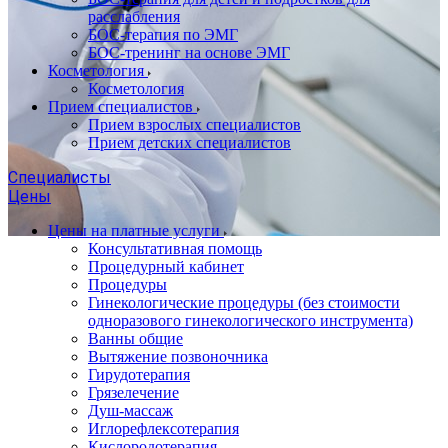
расслабления
БОС-терапия по ЭМГ
БОС-тренинг на основе ЭМГ
Косметология
Косметология
Прием специалистов
Прием взрослых специалистов
Прием детских специалистов
Специалисты
Цены
Цены на платные услуги
Консультативная помощь
Процедурный кабинет
Процедуры
Гинекологические процедуры (без стоимости
одноразового гинекологического инструмента)
Ванны общие
Вытяжение позвоночника
Гирудотерапия
Грязелечение
Душ-массаж
Иглорефлексотерапия
Кислородотерапия