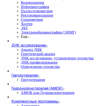
Колоноскопия
Нейромиография
Паллестезиометрия
Ректороманоскопия
Спирометрия
Холтер
ЭКГ
Электронейромиография (ЭНМГ)
Еще
ДНК исследование
Анализ ДНК
Генетический анализ
ДНК исследование, установление отцовства
ДНК-профилирование
Определение отцовства
Гирудотерапия
Гирудотерапия
Гидроколонотерапия (АМОК)
АМОК или Гидроколонотерапия
Комплексные программы
Антистресс