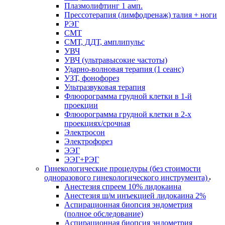
Плазмолифтинг 1 амп.
Прессотерапия (лимфодренаж) талия + ноги
РЭГ
СМТ
СМТ, ДДТ, амплипульс
УВЧ
УВЧ (ультравысокие частоты)
Ударно-волновая терапия (1 сеанс)
УЗТ, фонофорез
Ультразвуковая терапия
Флюорограмма грудной клетки в 1-й
проекции
Флюорограмма грудной клетки в 2-х
проекциях/срочная
Электросон
Электрофорез
ЭЭГ
ЭЭГ+РЭГ
Гинекологические процедуры (без стоимости
одноразового гинекологического инструмента)
Анестезия спреем 10% лидокаина
Анестезия ш/м инъекцией лидокаина 2%
Аспирационная биопсия эндометрия
(полное обследование)
Аспирационная биопсия эндометрия