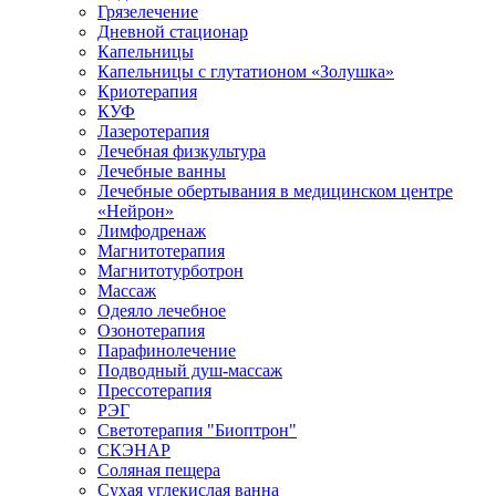
Грязелечение
Дневной стационар
Капельницы
Капельницы с глутатионом «Золушка»
Криотерапия
КУФ
Лазеротерапия
Лечебная физкультура
Лечебные ванны
Лечебные обертывания в медицинском центре
«Нейрон»
Лимфодренаж
Магнитотерапия
Магнитотурботрон
Массаж
Одеяло лечебное
Озонотерапия
Парафинолечение
Подводный душ-массаж
Прессотерапия
РЭГ
Светотерапия "Биоптрон"
СКЭНАР
Соляная пещера
Сухая углекислая ванна