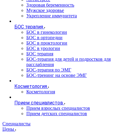
Здоровая беременность
Мужское здоровье
Укрепление иммунитета
БОС терапия
БОС в гинекологии
БОС в ортопедии
БОС в проктологии
БОС в урологии
БОС терапия
БОС-терапия для детей и подростков для
расслабления
БОС-терапия по ЭМГ
БОС-тренинг на основе ЭМГ
Косметология
Косметология
Прием специалистов
Прием взрослых специалистов
Прием детских специалистов
Специалисты
Цены