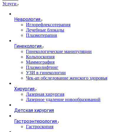
Услуги
Неврология
Иглорефлексотерапия
Лечебные блокады
Плазмотерапия
Гинекология
Гинекологические манипуляции
Кольпоскопия
Маммография
Плазмолифтинг
УЗИ в гинекологии
Чек-ап обследование женского здоровья
Хирургия
Лазерная хирургия
Лазерное удаление новообразований
Детская хирургия
Гастроэнтерология
Гастроскопия