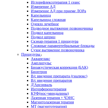
Иглорефлексотерапия 1 сеанс
Измерение АД
Измерение АД при приеме ЛОРа
Капельница
Капельница сложная
Одеяло лечебное
Подводное вытяжение позвоночника
Подкол капельница
Подкол шприц
Скэнар-терапия 1 процедура
Сложные паравертебральные блокады
Сухое вытяжение позвоночника
Процедуры
Акварелакс
Амплипульс
Биоакустическая коррекция (БАК)
Биоптрон
В/с введение препарата (гиалюкс)
В/с введение препаратов
Д'Арсонваль
Интерференцтерапия
КУФ(нос+миндалины)
Лазерная терапия + ЧЭНС
Магнитолазерная терапия
МТ (магнитотерапия)