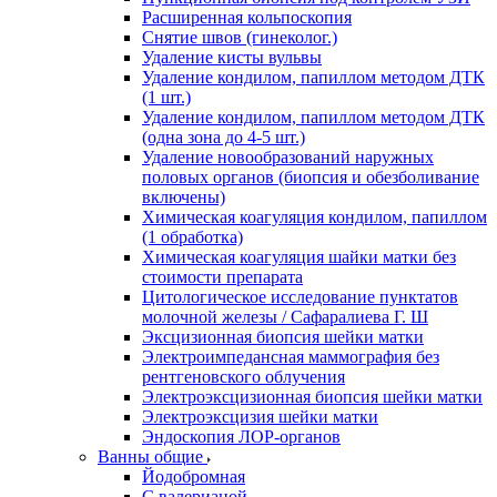
Расширенная кольпоскопия
Снятие швов (гинеколог.)
Удаление кисты вульвы
Удаление кондилом, папиллом методом ДТК
(1 шт.)
Удаление кондилом, папиллом методом ДТК
(одна зона до 4-5 шт.)
Удаление новообразований наружных
половых органов (биопсия и обезболивание
включены)
Химическая коагуляция кондилом, папиллом
(1 обработка)
Химическая коагуляция шайки матки без
стоимости препарата
Цитологическое исследование пунктатов
молочной железы / Сафаралиева Г. Ш
Эксцизионная биопсия шейки матки
Электроимпедансная маммография без
рентгеновского облучения
Электроэксцизионная биопсия шейки матки
Электроэксцизия шейки матки
Эндоскопия ЛОР-органов
Ванны общие
Йодобромная
С валерианой