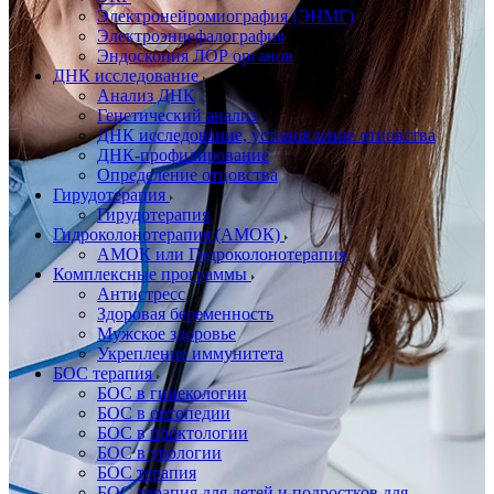
Электронейромиография (ЭНМГ)
Электроэнцефалография
Эндоскопия ЛОР органов
ДНК исследование
Анализ ДНК
Генетический анализ
ДНК исследование, установление отцовства
ДНК-профилирование
Определение отцовства
Гирудотерапия
Гирудотерапия
Гидроколонотерапия (АМОК)
АМОК или Гидроколонотерапия
Комплексные программы
Антистресс
Здоровая беременность
Мужское здоровье
Укрепление иммунитета
БОС терапия
БОС в гинекологии
БОС в ортопедии
БОС в проктологии
БОС в урологии
БОС терапия
БОС-терапия для детей и подростков для