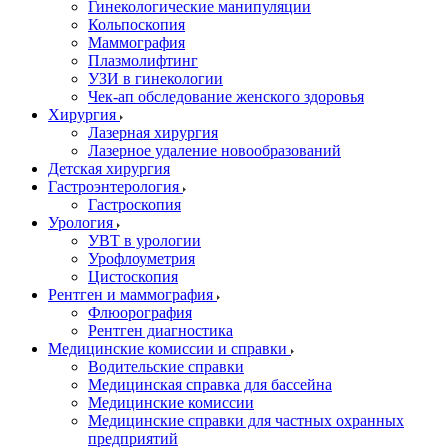
Гинекологические манипуляции
Кольпоскопия
Маммография
Плазмолифтинг
УЗИ в гинекологии
Чек-ап обследование женского здоровья
Хирургия
Лазерная хирургия
Лазерное удаление новообразований
Детская хирургия
Гастроэнтерология
Гастроскопия
Урология
УВТ в урологии
Урофлоуметрия
Цистоскопия
Рентген и маммография
Флюорография
Рентген диагностика
Медицинские комиссии и справки
Водительские справки
Медицинская справка для бассейна
Медицинские комиссии
Медицинские справки для частных охранных
предприятий