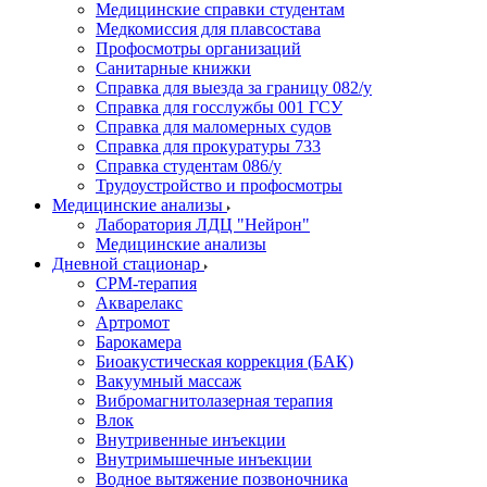
Медицинские справки студентам
Медкомиссия для плавсостава
Профосмотры организаций
Санитарные книжки
Справка для выезда за границу 082/у
Справка для госслужбы 001 ГСУ
Справка для маломерных судов
Справка для прокуратуры 733
Справка студентам 086/у
Трудоустройство и профосмотры
Медицинские анализы
Лаборатория ЛДЦ "Нейрон"
Медицинские анализы
Дневной стационар
CPM-терапия
Акварелакс
Артромот
Барокамера
Биоакустическая коррекция (БАК)
Вакуумный массаж
Вибромагнитолазерная терапия
Влок
Внутривенные инъекции
Внутримышечные инъекции
Водное вытяжение позвоночника