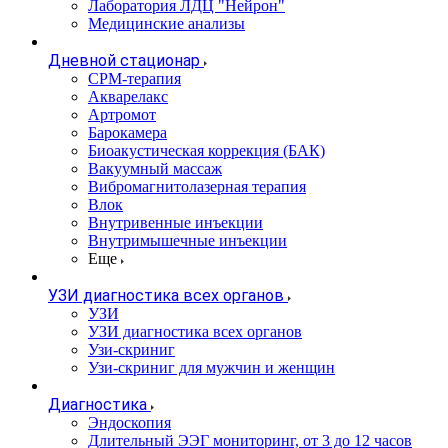
Лаборатория ЛДЦ "Нейрон"
Медицинские анализы
Дневной стационар
CPM-терапия
Акварелакс
Артромот
Барокамера
Биоакустическая коррекция (БАК)
Вакуумный массаж
Вибромагнитолазерная терапия
Влок
Внутривенные инъекции
Внутримышечные инъекции
Еще
УЗИ диагностика всех органов
УЗИ
УЗИ диагностика всех органов
Узи-скриниг
Узи-скриниг для мужчин и женщин
Диагностика
Эндоскопия
Длительный ЭЭГ мониторинг, от 3 до 12 часов