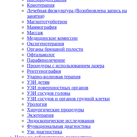
Криотерапия
Лечебная физкультура (Возобновлена запись на
занятия)
Магнитотурботрон
Маммография
Массаж
Медицинские комиссии
Оксигенотерапия
Органы брюшной полости
Офтальмолог
Парафинолечение
Процедуры с использованием лазера
Рентгенография
Ударно-волновая терапия
УЗИ детям
УЗИ поверхностных органов
УЗИ сосудов головы
УЗИ сосудов и органов грудной клетки
Урология
Хирургические процедуры
Экзотерапия
Эндоскопические исследования
Функциональная диагностика
Узи диагностика