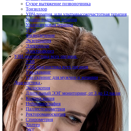
Сухое вытяжение позвоночника
Тонзиллор
УВЧ-терапия, или ультравысокочастотная терапия
Ударно-волновая терапия
Ультразвуковая терапия
УФО
Физиолечение
Экзотерапия
Электросон
Электрофорез
УЗИ диагностика всех органов
УЗИ
УЗИ диагностика всех органов
Узи-скриниг
Узи-скриниг для мужчин и женщин
Диагностика
Эндоскопия
Длительный ЭЭГ мониторинг, от 3 до 12 часов
Колоноскопия
Нейромиография
Паллестезиометрия
Ректороманоскопия
Спирометрия
Холтер
ЭКГ