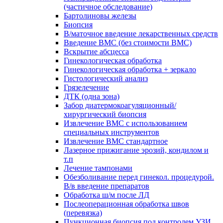
(частичное обследование)
Бартолиновы железы
Биопсия
В/маточное введение лекарственных средств
Введение ВМС (без стоимости ВМС)
Вскрытие абсцесса
Гинекологическая обработка
Гинекологическая обработка + зеркало
Гистологический анализ
Грязелечение
ДТК (одна зона)
Забор диатермокоагуляционный/
хирургический биопсия
Извлечение ВМС с использованием
специальных инструментов
Извлечение ВМС стандартное
Лазерное прижигание эрозий, кондилом и
т.п
Лечение тампонами
Обезболивание перед гинекол. процедурой.
В/в введение препаратов
Обработка ш/м после ЛД
Послеоперационная обработка швов
(перевязка)
Пункционная биопсия под контролем УЗИ