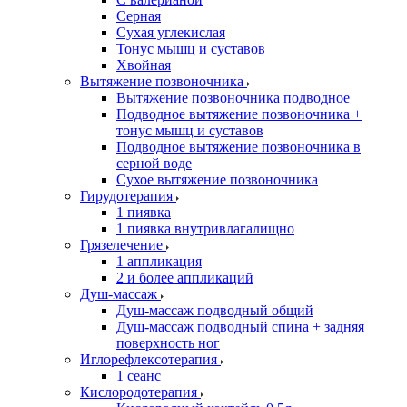
Серная
Сухая углекислая
Тонус мышц и суставов
Хвойная
Вытяжение позвоночника
Вытяжение позвоночника подводное
Подводное вытяжение позвоночника +
тонус мышц и суставов
Подводное вытяжение позвоночника в
серной воде
Сухое вытяжение позвоночника
Гирудотерапия
1 пиявка
1 пиявка внутривлагалищно
Грязелечение
1 аппликация
2 и более аппликаций
Душ-массаж
Душ-массаж подводный общий
Душ-массаж подводный спина + задняя
поверхность ног
Иглорефлексотерапия
1 сеанс
Кислородотерапия