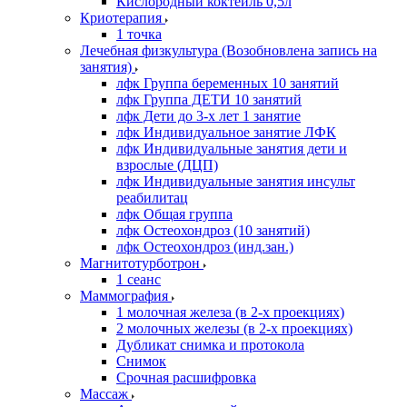
Кислородный коктейль 0,5л
Криотерапия
1 точка
Лечебная физкультура (Возобновлена запись на
занятия)
лфк Группа беременных 10 занятий
лфк Группа ДЕТИ 10 занятий
лфк Дети до 3-х лет 1 занятие
лфк Индивидуальное занятие ЛФК
лфк Индивидуальные занятия дети и
взрослые (ДЦП)
лфк Индивидуальные занятия инсульт
реабилитац
лфк Общая группа
лфк Остеохондроз (10 занятий)
лфк Остеохондроз (инд.зан.)
Магнитотурботрон
1 сеанс
Маммография
1 молочная железа (в 2-х проекциях)
2 молочных железы (в 2-х проекциях)
Дубликат снимка и протокола
Снимок
Срочная расшифровка
Массаж