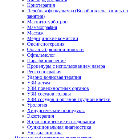
Криотерапия
Лечебная физкультура (Возобновлена запись на
занятия)
Магнитотурботрон
Маммография
Массаж
Медицинские комиссии
Оксигенотерапия
Органы брюшной полости
Офтальмолог
Парафинолечение
Процедуры с использованием лазера
Рентгенография
Ударно-волновая терапия
УЗИ детям
УЗИ поверхностных органов
УЗИ сосудов головы
УЗИ сосудов и органов грудной клетки
Урология
Хирургические процедуры
Экзотерапия
Эндоскопические исследования
Функциональная диагностика
Узи диагностика