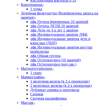
Кислородный коктейль 0,5л
Криотерапия
1 точка
Лечебная физкультура (Возобновлена запись на
занятия)
лфк Группа беременных 10 занятий
лфк Группа ДЕТИ 10 занятий
лфк Дети до 3-х лет 1 занятие
лфк Индивидуальное занятие ЛФК
лфк Индивидуальные занятия дети и
взрослые (ДЦП)
лфк Индивидуальные занятия инсульт
реабилитац
лфк Общая группа
лфк Остеохондроз (10 занятий)
лфк Остеохондроз (инд.зан.)
Магнитотурботрон
1 сеанс
Маммография
1 молочная железа (в 2-х проекциях)
2 молочных железы (в 2-х проекциях)
Дубликат снимка и протокола
Снимок
Срочная расшифровка
Массаж