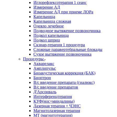
Иглорефлексотерапия 1 сеанс
Измерение АД
Измерение АД при приеме ЛОРа
Капельница
Капельница сложная
Одеяло лечебное
Подводное вытяжение позвоночника
Подкол капельница
Подкол шприц
Скэнар-терапия 1 процедура
Сложные паравертебральные блокады
Сухое вытяжение позвоночника
Процедуры
Акварелакс
Амплипульс
Биоакустическая коррекция (БАК)
Биоптрон
В/с введение препарата (гиалюкс)
В/с введение препаратов
Д'Арсонваль
Интерференцтерапия
КУФ(нос+миндалины)
Лазерная терапия + ЧЭНС
Магнитолазерная терапия
МТ (магнитотерапия)