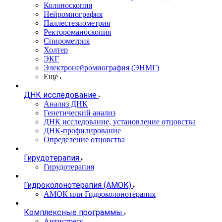
Колоноскопия
Нейромиография
Паллестезиометрия
Ректороманоскопия
Спирометрия
Холтер
ЭКГ
Электронейромиография (ЭНМГ)
Еще
ДНК исследование
Анализ ДНК
Генетический анализ
ДНК исследование, установление отцовства
ДНК-профилирование
Определение отцовства
Гирудотерапия
Гирудотерапия
Гидроколонотерапия (АМОК)
АМОК или Гидроколонотерапия
Комплексные программы
Антистресс