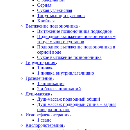
Серная
Сухая углекислая
Тонус мышц и суставов
Хвойная
Вытяжение позвоночника
Вытяжение позвоночника подводное
Подводное вытяжение позвоночника +
тонус мышц и суставов
Подводное вытяжение позвоночника в
серной воде
Сухое вытяжение позвоночника
Гирудотерапия
1 пиявка
1 пиявка внутривлагалищно
Грязелечение
1 аппликация
2 и более аппликаций
Душ-массаж
Душ-массаж подводный общий
Душ-массаж подводный спина + задняя
поверхность ног
Иглорефлексотерапия
1 сеанс
Кислородотерапия