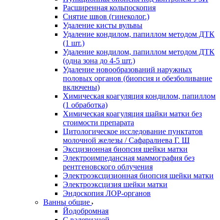
Расширенная кольпоскопия
Снятие швов (гинеколог.)
Удаление кисты вульвы
Удаление кондилом, папиллом методом ДТК
(1 шт.)
Удаление кондилом, папиллом методом ДТК
(одна зона до 4-5 шт.)
Удаление новообразований наружных
половых органов (биопсия и обезболивание
включены)
Химическая коагуляция кондилом, папиллом
(1 обработка)
Химическая коагуляция шайки матки без
стоимости препарата
Цитологическое исследование пунктатов
молочной железы / Сафаралиева Г. Ш
Эксцизионная биопсия шейки матки
Электроимпедансная маммография без
рентгеновского облучения
Электроэксцизионная биопсия шейки матки
Электроэксцизия шейки матки
Эндоскопия ЛОР-органов
Ванны общие
Йодобромная
С валерианой