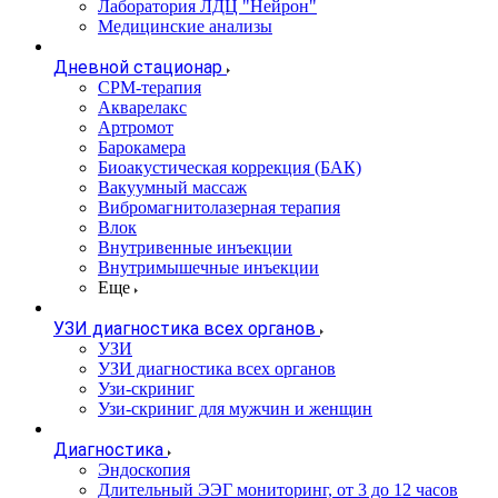
Лаборатория ЛДЦ "Нейрон"
Медицинские анализы
Дневной стационар
CPM-терапия
Акварелакс
Артромот
Барокамера
Биоакустическая коррекция (БАК)
Вакуумный массаж
Вибромагнитолазерная терапия
Влок
Внутривенные инъекции
Внутримышечные инъекции
Еще
УЗИ диагностика всех органов
УЗИ
УЗИ диагностика всех органов
Узи-скриниг
Узи-скриниг для мужчин и женщин
Диагностика
Эндоскопия
Длительный ЭЭГ мониторинг, от 3 до 12 часов