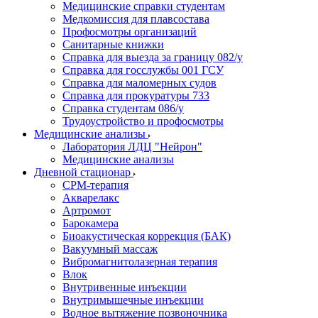
Медицинские справки студентам
Медкомиссия для плавсостава
Профосмотры организаций
Санитарные книжки
Справка для выезда за границу 082/у
Справка для госслужбы 001 ГСУ
Справка для маломерных судов
Справка для прокуратуры 733
Справка студентам 086/у
Трудоустройство и профосмотры
Медицинские анализы
Лаборатория ЛДЦ "Нейрон"
Медицинские анализы
Дневной стационар
CPM-терапия
Акварелакс
Артромот
Барокамера
Биоакустическая коррекция (БАК)
Вакуумный массаж
Вибромагнитолазерная терапия
Влок
Внутривенные инъекции
Внутримышечные инъекции
Водное вытяжение позвоночника