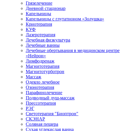
Грязелечение
Дневной стационар
Капельницы
Капельницы с глутатионом «Золушка»
Криотерапия
КУФ
Лазеротерапия
Лечебная физкультура
Лечебные ванны
Лечебные обертывания в медицинском центре
«Нейрон»
Лимфодренаж
Магнитотерапия
Магнитотурботрон
Массаж
Одеяло лечебное
Озонотерапия
Парафинолечение
Подводный душ-массаж
Прессотерапия
РЭГ
Светотерапия "Биоптрон"
СКЭНАР
Соляная пещера
Сухая углекислая ванна