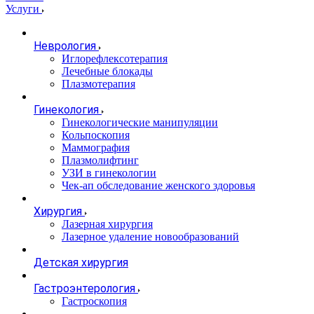
Услуги
Неврология
Иглорефлексотерапия
Лечебные блокады
Плазмотерапия
Гинекология
Гинекологические манипуляции
Кольпоскопия
Маммография
Плазмолифтинг
УЗИ в гинекологии
Чек-ап обследование женского здоровья
Хирургия
Лазерная хирургия
Лазерное удаление новообразований
Детская хирургия
Гастроэнтерология
Гастроскопия