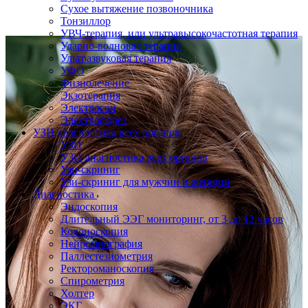
Сухое вытяжение позвоночника
Тонзиллор
УВЧ-терапия, или ультравысокочастотная терапия
Ударно-волновая терапия
Ультразвуковая терапия
УФО
Физиолечение
Экзотерапия
Электросон
Электрофорез
УЗИ диагностика всех органов
УЗИ
УЗИ диагностика всех органов
Узи-скриниг
Узи-скриниг для мужчин и женщин
Диагностика
Эндоскопия
Длительный ЭЭГ мониторинг, от 3 до 12 часов
Колоноскопия
Нейромиография
Паллестезиометрия
Ректороманоскопия
Спирометрия
Холтер
ЭКГ