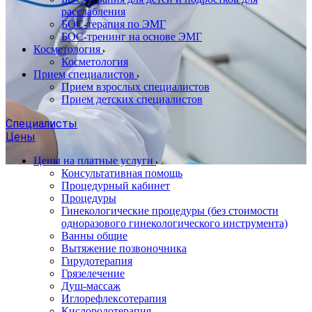
расслабления
БОС-терапия по ЭМГ
БОС-тренинг на основе ЭМГ
Косметология
Косметология
Прием специалистов
Прием взрослых специалистов
Прием детских специалистов
Специалисты
Цены
Цены на платные услуги
Консультативная помощь
Процедурный кабинет
Процедуры
Гинекологические процедуры (без стоимости
одноразового гинекологического инструмента)
Ванны общие
Вытяжение позвоночника
Гирудотерапия
Грязелечение
Душ-массаж
Иглорефлексотерапия
Кислородотерапия