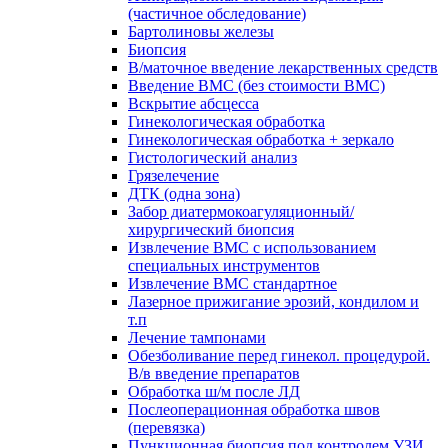
(частичное обследование)
Бартолиновы железы
Биопсия
В/маточное введение лекарственных средств
Введение ВМС (без стоимости ВМС)
Вскрытие абсцесса
Гинекологическая обработка
Гинекологическая обработка + зеркало
Гистологический анализ
Грязелечение
ДТК (одна зона)
Забор диатермокоагуляционный/
хирургический биопсия
Извлечение ВМС с использованием
специальных инструментов
Извлечение ВМС стандартное
Лазерное прижигание эрозий, кондилом и
т.п
Лечение тампонами
Обезболивание перед гинекол. процедурой.
В/в введение препаратов
Обработка ш/м после ЛД
Послеоперационная обработка швов
(перевязка)
Пункционная биопсия под контролем УЗИ