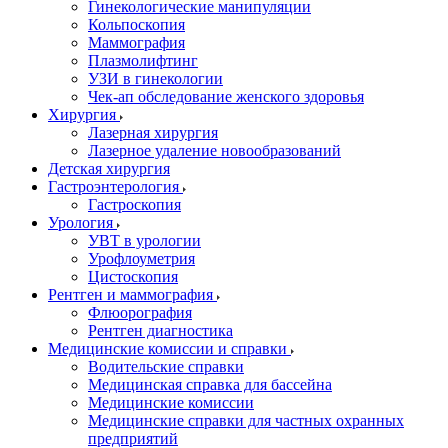
Гинекологические манипуляции
Кольпоскопия
Маммография
Плазмолифтинг
УЗИ в гинекологии
Чек-ап обследование женского здоровья
Хирургия
Лазерная хирургия
Лазерное удаление новообразований
Детская хирургия
Гастроэнтерология
Гастроскопия
Урология
УВТ в урологии
Урофлоуметрия
Цистоскопия
Рентген и маммография
Флюорография
Рентген диагностика
Медицинские комиссии и справки
Водительские справки
Медицинская справка для бассейна
Медицинские комиссии
Медицинские справки для частных охранных
предприятий