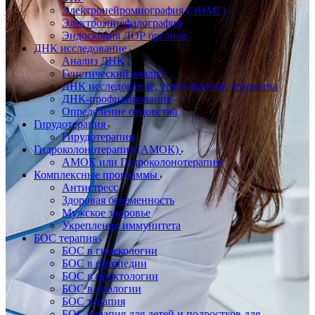
Электронейромиография (ЭНМГ)
Электроэнцефалография
Эндоскопия ЛОР органов
ДНК исследование
Анализ ДНК
Генетический анализ
ДНК исследование, установление отцовства
ДНК-профилирование
Определение отцовства
Гирудотерапия
Гирудотерапия
Гидроколонотерапия (АМОК)
АМОК или Гидроколонотерапия
Комплексные программы
Антистресс
Здоровая беременность
Мужское здоровье
Укрепление иммунитета
БОС терапия
БОС в гинекологии
БОС в ортопедии
БОС в проктологии
БОС в урологии
БОС терапия
БОС-терапия для детей и подростков для