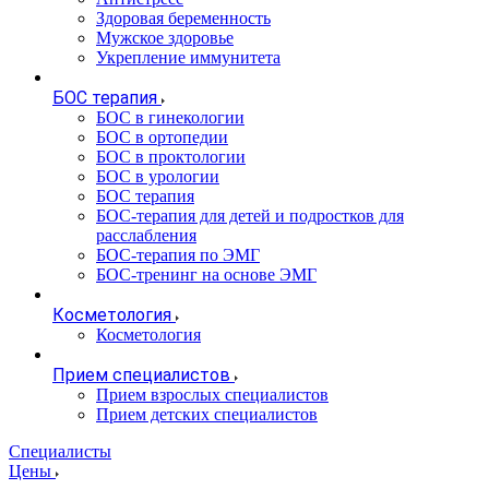
Здоровая беременность
Мужское здоровье
Укрепление иммунитета
БОС терапия
БОС в гинекологии
БОС в ортопедии
БОС в проктологии
БОС в урологии
БОС терапия
БОС-терапия для детей и подростков для
расслабления
БОС-терапия по ЭМГ
БОС-тренинг на основе ЭМГ
Косметология
Косметология
Прием специалистов
Прием взрослых специалистов
Прием детских специалистов
Специалисты
Цены