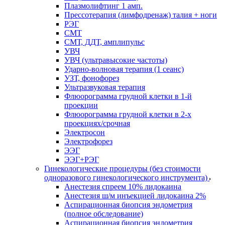
Плазмолифтинг 1 амп.
Прессотерапия (лимфодренаж) талия + ноги
РЭГ
СМТ
СМТ, ДДТ, амплипульс
УВЧ
УВЧ (ультравысокие частоты)
Ударно-волновая терапия (1 сеанс)
УЗТ, фонофорез
Ультразвуковая терапия
Флюорограмма грудной клетки в 1-й
проекции
Флюорограмма грудной клетки в 2-х
проекциях/срочная
Электросон
Электрофорез
ЭЭГ
ЭЭГ+РЭГ
Гинекологические процедуры (без стоимости
одноразового гинекологического инструмента)
Анестезия спреем 10% лидокаина
Анестезия ш/м инъекцией лидокаина 2%
Аспирационная биопсия эндометрия
(полное обследование)
Аспирационная биопсия эндометрия