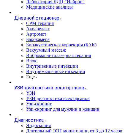
Лаборатория ЛДЦ "Нейрон"
Медицинские анализы
Дневной стационар
CPM-терапия
Акварелакс
Артромот
Барокамера
Биоакустическая коррекция (БАК)
Вакуумный массаж
Вибромагнитолазерная терапия
Влок
Внутривенные инъекции
Внутримышечные инъекции
Еще
УЗИ диагностика всех органов
УЗИ
УЗИ диагностика всех органов
Узи-скриниг
Узи-скриниг для мужчин и женщин
Диагностика
Эндоскопия
Длительный ЭЭГ мониторинг, от 3 до 12 часов