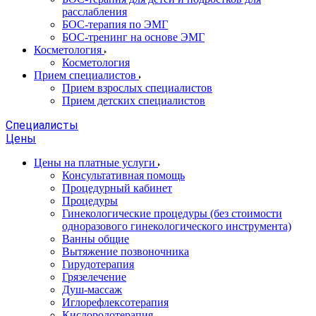
расслабления
БОС-терапия по ЭМГ
БОС-тренинг на основе ЭМГ
Косметология
Косметология
Прием специалистов
Прием взрослых специалистов
Прием детских специалистов
Специалисты
Цены
Цены на платные услуги
Консультативная помощь
Процедурный кабинет
Процедуры
Гинекологические процедуры (без стоимости
одноразового гинекологического инструмента)
Ванны общие
Вытяжение позвоночника
Гирудотерапия
Грязелечение
Душ-массаж
Иглорефлексотерапия
Кислородотерапия