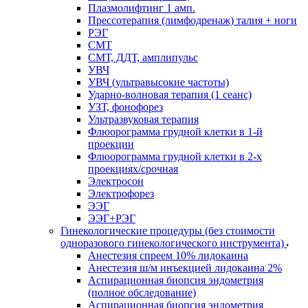
Плазмолифтинг 1 амп.
Прессотерапия (лимфодренаж) талия + ноги
РЭГ
СМТ
СМТ, ДДТ, амплипульс
УВЧ
УВЧ (ультравысокие частоты)
Ударно-волновая терапия (1 сеанс)
УЗТ, фонофорез
Ультразвуковая терапия
Флюорограмма грудной клетки в 1-й
проекции
Флюорограмма грудной клетки в 2-х
проекциях/срочная
Электросон
Электрофорез
ЭЭГ
ЭЭГ+РЭГ
Гинекологические процедуры (без стоимости
одноразового гинекологического инструмента)
Анестезия спреем 10% лидокаина
Анестезия ш/м инъекцией лидокаина 2%
Аспирационная биопсия эндометрия
(полное обследование)
Аспирационная биопсия эндометрия