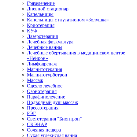
Грязелечение
Дневной стационар
Капельницы
Капельницы с глутатионом «Золушка»
Криотерапия
КУФ
Лазеротерапия
Лечебная физкультура
Лечебные ванны
Лечебные обертывания в медицинском центре
«Нейрон»
Лимфодренаж
Магнитотерапия
Магнитотурботрон
Массаж
Одеяло лечебное
Озонотерапия
Парафинолечение
Подводный душ-массаж
Прессотерапия
РЭГ
Светотерапия "Биоптрон"
СКЭНАР
Соляная пещера
Сухая углекислая ванна