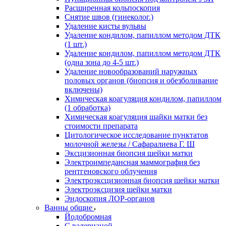
Расширенная кольпоскопия
Снятие швов (гинеколог.)
Удаление кисты вульвы
Удаление кондилом, папиллом методом ДТК
(1 шт.)
Удаление кондилом, папиллом методом ДТК
(одна зона до 4-5 шт.)
Удаление новообразований наружных
половых органов (биопсия и обезболивание
включены)
Химическая коагуляция кондилом, папиллом
(1 обработка)
Химическая коагуляция шайки матки без
стоимости препарата
Цитологическое исследование пунктатов
молочной железы / Сафаралиева Г. Ш
Эксцизионная биопсия шейки матки
Электроимпедансная маммография без
рентгеновского облучения
Электроэксцизионная биопсия шейки матки
Электроэксцизия шейки матки
Эндоскопия ЛОР-органов
Ванны общие
Йодобромная
С валерианой