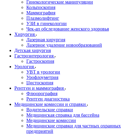
Гинекологические манипуляции
Кольпоскопия
Маммография
Плазмолифтинг
УЗИ в гинекологии
Чек-ап обследование женского здоровья
Хирургия
Лазерная хирургия
Лазерное удаление новообразований
Детская хирургия
Гастроэнтерология
Гастроскопия
Урология
УВТ в урологии
Урофлоуметрия
Цистоскопия
Рентген и маммография
Флюорография
Рентген диагностика
Медицинские комиссии и справки
Водительские справки
Медицинская справка для бассейна
Медицинские комиссии
Медицинские справки для частных охранных
предприятий