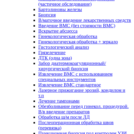
(частичное обследование)
Бартолиновы железы
Биопсия
В/маточное введение лекарственных средств
Введение ВМС (без стоимости ВМС)
Вскрытие абсцесса
Гинекологическая обработка
Гинекологическая обработка + зеркало
Гистологический анализ
Грязелечение
ДТК (одна зона)
Забор диатермокоагуляционный/
хирургический биопсия
Извлечение ВМС с использованием
специальных инструментов
Извлечение ВМС стандартное
Лазерное прижигание эрозий, кондилом и
т.п
Лечение тампонами
Обезболивание перед гинекол. процедурой.
В/в введение препаратов
Обработка ш/м после ЛД
Послеоперационная обработка швов
(перевязка)
Пункционная биопсия под контролем УЗИ