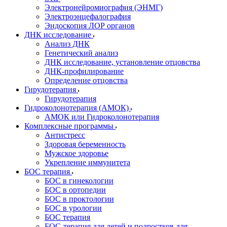
Электронейромиография (ЭНМГ)
Электроэнцефалография
Эндоскопия ЛОР органов
ДНК исследование
Анализ ДНК
Генетический анализ
ДНК исследование, установление отцовства
ДНК-профилирование
Определение отцовства
Гирудотерапия
Гирудотерапия
Гидроколонотерапия (АМОК)
АМОК или Гидроколонотерапия
Комплексные программы
Антистресс
Здоровая беременность
Мужское здоровье
Укрепление иммунитета
БОС терапия
БОС в гинекологии
БОС в ортопедии
БОС в проктологии
БОС в урологии
БОС терапия
БОС-терапия для детей и подростков для