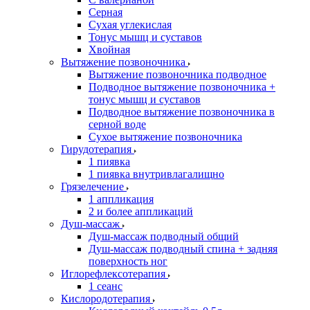
Серная
Сухая углекислая
Тонус мышц и суставов
Хвойная
Вытяжение позвоночника
Вытяжение позвоночника подводное
Подводное вытяжение позвоночника +
тонус мышц и суставов
Подводное вытяжение позвоночника в
серной воде
Сухое вытяжение позвоночника
Гирудотерапия
1 пиявка
1 пиявка внутривлагалищно
Грязелечение
1 аппликация
2 и более аппликаций
Душ-массаж
Душ-массаж подводный общий
Душ-массаж подводный спина + задняя
поверхность ног
Иглорефлексотерапия
1 сеанс
Кислородотерапия