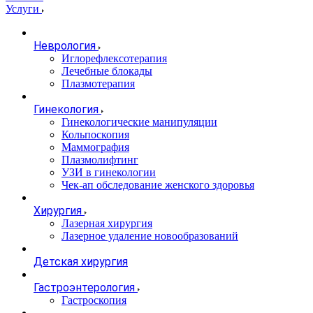
Услуги
Неврология
Иглорефлексотерапия
Лечебные блокады
Плазмотерапия
Гинекология
Гинекологические манипуляции
Кольпоскопия
Маммография
Плазмолифтинг
УЗИ в гинекологии
Чек-ап обследование женского здоровья
Хирургия
Лазерная хирургия
Лазерное удаление новообразований
Детская хирургия
Гастроэнтерология
Гастроскопия