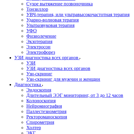
Сухое вытяжение позвоночника
Тонзиллор
УВЧ-терапия, или ультравысокочастотная терапия
Ударно-волновая терапия
Ультразвуковая терапия
УФО
Физиолечение
Экзотерапия
Электросон
Электрофорез
УЗИ диагностика всех органов
УЗИ
УЗИ диагностика всех органов
Узи-скриниг
Узи-скриниг для мужчин и женщин
Диагностика
Эндоскопия
Длительный ЭЭГ мониторинг, от 3 до 12 часов
Колоноскопия
Нейромиография
Паллестезиометрия
Ректороманоскопия
Спирометрия
Холтер
ЭКГ