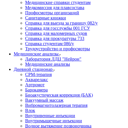
Медицинские справки студентам
Медкомиссия для плавсостава
Профосмотры организаций
Санитарные книжки
Справка для выезда за границу 082/у
Справка для госслужбы 001 ГСУ
Справка для маломерных судов
Справка для прокуратуры 733
Справка студентам 086/у
Трудоустройство и профосмотры
Медицинские анализы
Лаборатория ЛДЦ "Нейрон"
Медицинские анализы
Дневной стационар
CPM-терапия
Акварелакс
Артромот
Барокамера
Биоакустическая коррекция (БАК)
Вакуумный массаж
Вибромагнитолазерная терапия
Влок
Внутривенные инъекции
Внутримышечные инъекции
Водное вытяжение позвоночника