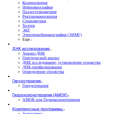
Колоноскопия
Нейромиография
Паллестезиометрия
Ректороманоскопия
Спирометрия
Холтер
ЭКГ
Электронейромиография (ЭНМГ)
Еще
ДНК исследование
Анализ ДНК
Генетический анализ
ДНК исследование, установление отцовства
ДНК-профилирование
Определение отцовства
Гирудотерапия
Гирудотерапия
Гидроколонотерапия (АМОК)
АМОК или Гидроколонотерапия
Комплексные программы
Антистресс