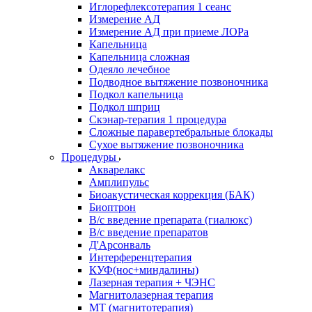
Иглорефлексотерапия 1 сеанс
Измерение АД
Измерение АД при приеме ЛОРа
Капельница
Капельница сложная
Одеяло лечебное
Подводное вытяжение позвоночника
Подкол капельница
Подкол шприц
Скэнар-терапия 1 процедура
Сложные паравертебральные блокады
Сухое вытяжение позвоночника
Процедуры
Акварелакс
Амплипульс
Биоакустическая коррекция (БАК)
Биоптрон
В/с введение препарата (гиалюкс)
В/с введение препаратов
Д'Арсонваль
Интерференцтерапия
КУФ(нос+миндалины)
Лазерная терапия + ЧЭНС
Магнитолазерная терапия
МТ (магнитотерапия)