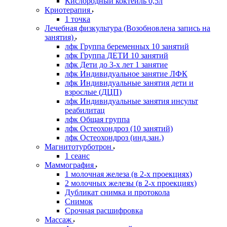
Кислородный коктейль 0,5л
Криотерапия
1 точка
Лечебная физкультура (Возобновлена запись на
занятия)
лфк Группа беременных 10 занятий
лфк Группа ДЕТИ 10 занятий
лфк Дети до 3-х лет 1 занятие
лфк Индивидуальное занятие ЛФК
лфк Индивидуальные занятия дети и
взрослые (ДЦП)
лфк Индивидуальные занятия инсульт
реабилитац
лфк Общая группа
лфк Остеохондроз (10 занятий)
лфк Остеохондроз (инд.зан.)
Магнитотурботрон
1 сеанс
Маммография
1 молочная железа (в 2-х проекциях)
2 молочных железы (в 2-х проекциях)
Дубликат снимка и протокола
Снимок
Срочная расшифровка
Массаж