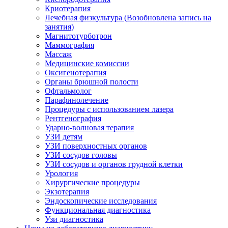
Криотерапия
Лечебная физкультура (Возобновлена запись на
занятия)
Магнитотурботрон
Маммография
Массаж
Медицинские комиссии
Оксигенотерапия
Органы брюшной полости
Офтальмолог
Парафинолечение
Процедуры с использованием лазера
Рентгенография
Ударно-волновая терапия
УЗИ детям
УЗИ поверхностных органов
УЗИ сосудов головы
УЗИ сосудов и органов грудной клетки
Урология
Хирургические процедуры
Экзотерапия
Эндоскопические исследования
Функциональная диагностика
Узи диагностика