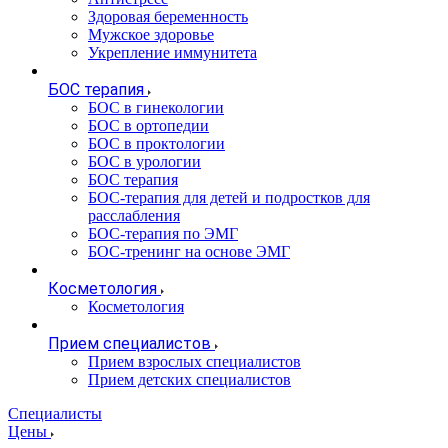
Здоровая беременность
Мужское здоровье
Укрепление иммунитета
БОС терапия
БОС в гинекологии
БОС в ортопедии
БОС в проктологии
БОС в урологии
БОС терапия
БОС-терапия для детей и подростков для
расслабления
БОС-терапия по ЭМГ
БОС-тренинг на основе ЭМГ
Косметология
Косметология
Прием специалистов
Прием взрослых специалистов
Прием детских специалистов
Специалисты
Цены