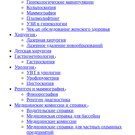
Гинекологические манипуляции
Кольпоскопия
Маммография
Плазмолифтинг
УЗИ в гинекологии
Чек-ап обследование женского здоровья
Хирургия
Лазерная хирургия
Лазерное удаление новообразований
Детская хирургия
Гастроэнтерология
Гастроскопия
Урология
УВТ в урологии
Урофлоуметрия
Цистоскопия
Рентген и маммография
Флюорография
Рентген диагностика
Медицинские комиссии и справки
Водительские справки
Медицинская справка для бассейна
Медицинские комиссии
Медицинские справки для частных охранных
предприятий