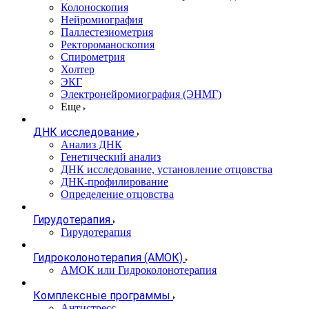
Колоноскопия
Нейромиография
Паллестезиометрия
Ректороманоскопия
Спирометрия
Холтер
ЭКГ
Электронейромиография (ЭНМГ)
Еще
ДНК исследование
Анализ ДНК
Генетический анализ
ДНК исследование, установление отцовства
ДНК-профилирование
Определение отцовства
Гирудотерапия
Гирудотерапия
Гидроколонотерапия (АМОК)
АМОК или Гидроколонотерапия
Комплексные программы
Антистресс