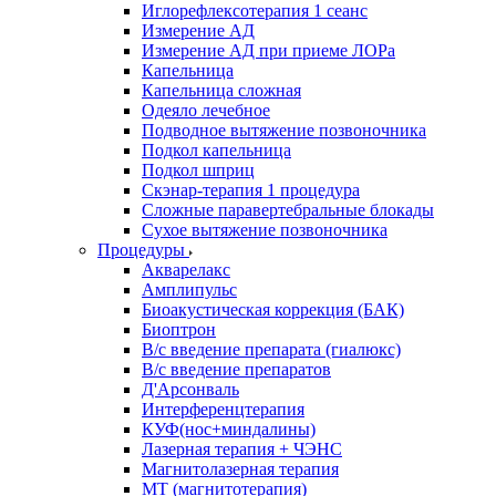
Иглорефлексотерапия 1 сеанс
Измерение АД
Измерение АД при приеме ЛОРа
Капельница
Капельница сложная
Одеяло лечебное
Подводное вытяжение позвоночника
Подкол капельница
Подкол шприц
Скэнар-терапия 1 процедура
Сложные паравертебральные блокады
Сухое вытяжение позвоночника
Процедуры
Акварелакс
Амплипульс
Биоакустическая коррекция (БАК)
Биоптрон
В/с введение препарата (гиалюкс)
В/с введение препаратов
Д'Арсонваль
Интерференцтерапия
КУФ(нос+миндалины)
Лазерная терапия + ЧЭНС
Магнитолазерная терапия
МТ (магнитотерапия)