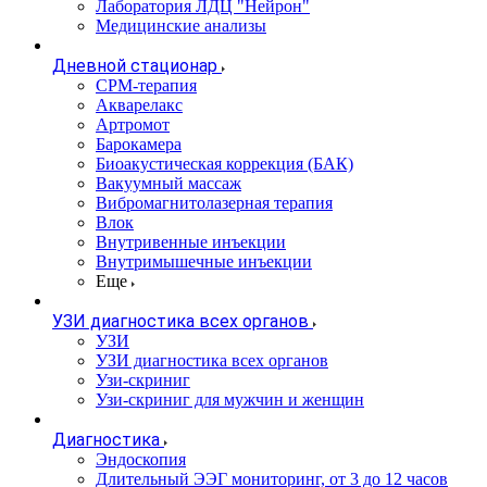
Лаборатория ЛДЦ "Нейрон"
Медицинские анализы
Дневной стационар
CPM-терапия
Акварелакс
Артромот
Барокамера
Биоакустическая коррекция (БАК)
Вакуумный массаж
Вибромагнитолазерная терапия
Влок
Внутривенные инъекции
Внутримышечные инъекции
Еще
УЗИ диагностика всех органов
УЗИ
УЗИ диагностика всех органов
Узи-скриниг
Узи-скриниг для мужчин и женщин
Диагностика
Эндоскопия
Длительный ЭЭГ мониторинг, от 3 до 12 часов