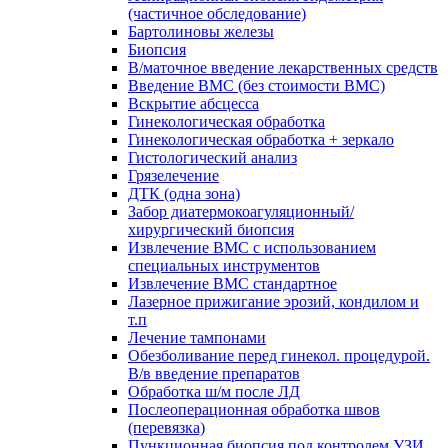
(частичное обследование)
Бартолиновы железы
Биопсия
В/маточное введение лекарственных средств
Введение ВМС (без стоимости ВМС)
Вскрытие абсцесса
Гинекологическая обработка
Гинекологическая обработка + зеркало
Гистологический анализ
Грязелечение
ДТК (одна зона)
Забор диатермокоагуляционный/
хирургический биопсия
Извлечение ВМС с использованием
специальных инструментов
Извлечение ВМС стандартное
Лазерное прижигание эрозий, кондилом и
т.п
Лечение тампонами
Обезболивание перед гинекол. процедурой.
В/в введение препаратов
Обработка ш/м после ЛД
Послеоперационная обработка швов
(перевязка)
Пункционная биопсия под контролем УЗИ