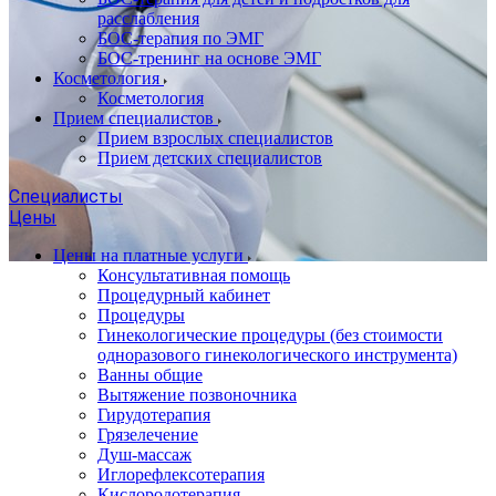
расслабления
БОС-терапия по ЭМГ
БОС-тренинг на основе ЭМГ
Косметология
Косметология
Прием специалистов
Прием взрослых специалистов
Прием детских специалистов
Специалисты
Цены
Цены на платные услуги
Консультативная помощь
Процедурный кабинет
Процедуры
Гинекологические процедуры (без стоимости
одноразового гинекологического инструмента)
Ванны общие
Вытяжение позвоночника
Гирудотерапия
Грязелечение
Душ-массаж
Иглорефлексотерапия
Кислородотерапия