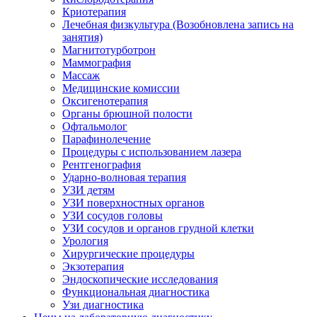
Криотерапия
Лечебная физкультура (Возобновлена запись на
занятия)
Магнитотурботрон
Маммография
Массаж
Медицинские комиссии
Оксигенотерапия
Органы брюшной полости
Офтальмолог
Парафинолечение
Процедуры с использованием лазера
Рентгенография
Ударно-волновая терапия
УЗИ детям
УЗИ поверхностных органов
УЗИ сосудов головы
УЗИ сосудов и органов грудной клетки
Урология
Хирургические процедуры
Экзотерапия
Эндоскопические исследования
Функциональная диагностика
Узи диагностика