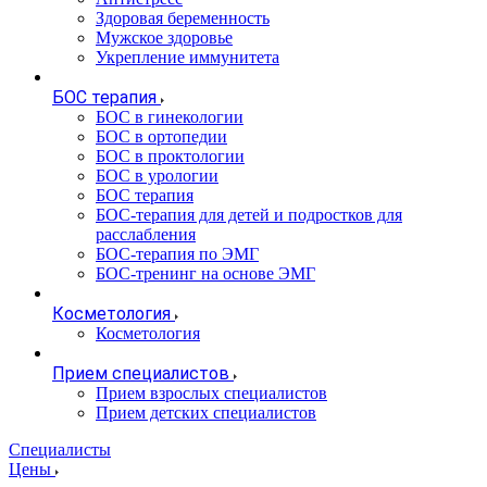
Здоровая беременность
Мужское здоровье
Укрепление иммунитета
БОС терапия
БОС в гинекологии
БОС в ортопедии
БОС в проктологии
БОС в урологии
БОС терапия
БОС-терапия для детей и подростков для
расслабления
БОС-терапия по ЭМГ
БОС-тренинг на основе ЭМГ
Косметология
Косметология
Прием специалистов
Прием взрослых специалистов
Прием детских специалистов
Специалисты
Цены