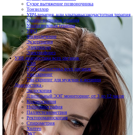
Сухое вытяжение позвоночника
Тонзиллор
УВЧ-терапия, или ультравысокочастотная терапия
Ударно-волновая терапия
Ультразвуковая терапия
УФО
Физиолечение
Экзотерапия
Электросон
Электрофорез
УЗИ диагностика всех органов
УЗИ
УЗИ диагностика всех органов
Узи-скриниг
Узи-скриниг для мужчин и женщин
Диагностика
Эндоскопия
Длительный ЭЭГ мониторинг, от 3 до 12 часов
Колоноскопия
Нейромиография
Паллестезиометрия
Ректороманоскопия
Спирометрия
Холтер
ЭКГ