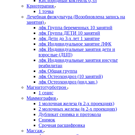
Кислородный коктейль 0,5л
Криотерапия
1 точка
Лечебная физкультура (Возобновлена запись на
занятия)
лфк Группа беременных 10 занятий
лфк Группа ДЕТИ 10 занятий
лфк Дети до 3-х лет 1 занятие
лфк Индивидуальное занятие ЛФК
лфк Индивидуальные занятия дети и
взрослые (ДЦП)
лфк Индивидуальные занятия инсульт
реабилитац
лфк Общая группа
лфк Остеохондроз (10 занятий)
лфк Остеохондроз (инд.зан.)
Магнитотурботрон
1 сеанс
Маммография
1 молочная железа (в 2-х проекциях)
2 молочных железы (в 2-х проекциях)
Дубликат снимка и протокола
Снимок
Срочная расшифровка
Массаж