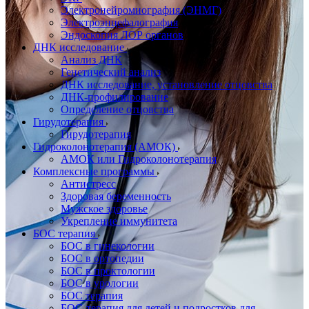
Электронейромиография (ЭНМГ)
Электроэнцефалография
Эндоскопия ЛОР органов
ДНК исследование
Анализ ДНК
Генетический анализ
ДНК исследование, установление отцовства
ДНК-профилирование
Определение отцовства
Гирудотерапия
Гирудотерапия
Гидроколонотерапия (АМОК)
АМОК или Гидроколонотерапия
Комплексные программы
Антистресс
Здоровая беременность
Мужское здоровье
Укрепление иммунитета
БОС терапия
БОС в гинекологии
БОС в ортопедии
БОС в проктологии
БОС в урологии
БОС терапия
БОС-терапия для детей и подростков для