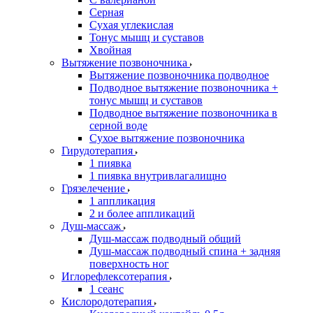
Серная
Сухая углекислая
Тонус мышц и суставов
Хвойная
Вытяжение позвоночника
Вытяжение позвоночника подводное
Подводное вытяжение позвоночника +
тонус мышц и суставов
Подводное вытяжение позвоночника в
серной воде
Сухое вытяжение позвоночника
Гирудотерапия
1 пиявка
1 пиявка внутривлагалищно
Грязелечение
1 аппликация
2 и более аппликаций
Душ-массаж
Душ-массаж подводный общий
Душ-массаж подводный спина + задняя
поверхность ног
Иглорефлексотерапия
1 сеанс
Кислородотерапия