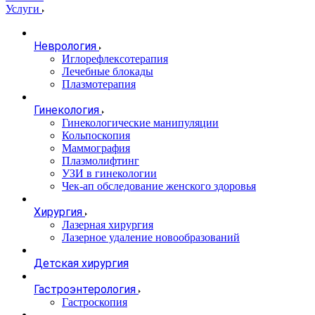
Услуги
Неврология
Иглорефлексотерапия
Лечебные блокады
Плазмотерапия
Гинекология
Гинекологические манипуляции
Кольпоскопия
Маммография
Плазмолифтинг
УЗИ в гинекологии
Чек-ап обследование женского здоровья
Хирургия
Лазерная хирургия
Лазерное удаление новообразований
Детская хирургия
Гастроэнтерология
Гастроскопия