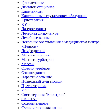
Грязелечение
Дневной стационар
Капельницы
Капельницы с глутатионом «Золушка»
Криотерапия
КУФ
Лазеротерапия
Лечебная физкультура
Лечебные ванны
Лечебные обертывания в медицинском центре
«Нейрон»
Лимфодренаж
Магнитотерапия
Магнитотурботрон
Массаж
Одеяло лечебное
Озонотерапия
Парафинолечение
Подводный душ-массаж
Прессотерапия
РЭГ
Светотерапия "Биоптрон"
СКЭНАР
Соляная пещера
Сухая углекислая ванна