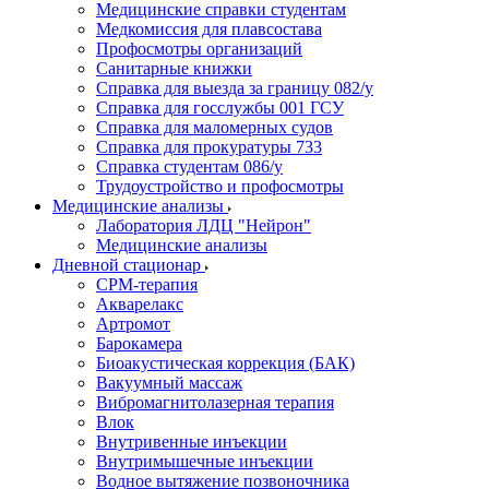
Медицинские справки студентам
Медкомиссия для плавсостава
Профосмотры организаций
Санитарные книжки
Справка для выезда за границу 082/у
Справка для госслужбы 001 ГСУ
Справка для маломерных судов
Справка для прокуратуры 733
Справка студентам 086/у
Трудоустройство и профосмотры
Медицинские анализы
Лаборатория ЛДЦ "Нейрон"
Медицинские анализы
Дневной стационар
CPM-терапия
Акварелакс
Артромот
Барокамера
Биоакустическая коррекция (БАК)
Вакуумный массаж
Вибромагнитолазерная терапия
Влок
Внутривенные инъекции
Внутримышечные инъекции
Водное вытяжение позвоночника