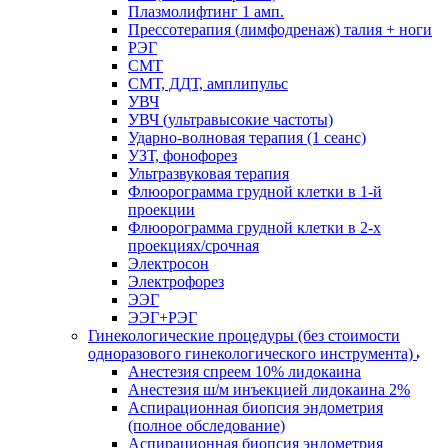
Плазмолифтинг 1 амп.
Прессотерапия (лимфодренаж) талия + ноги
РЭГ
СМТ
СМТ, ДДТ, амплипульс
УВЧ
УВЧ (ультравысокие частоты)
Ударно-волновая терапия (1 сеанс)
УЗТ, фонофорез
Ультразвуковая терапия
Флюорограмма грудной клетки в 1-й
проекции
Флюорограмма грудной клетки в 2-х
проекциях/срочная
Электросон
Электрофорез
ЭЭГ
ЭЭГ+РЭГ
Гинекологические процедуры (без стоимости
одноразового гинекологического инструмента)
Анестезия спреем 10% лидокаина
Анестезия ш/м инъекцией лидокаина 2%
Аспирационная биопсия эндометрия
(полное обследование)
Аспирационная биопсия эндометрия