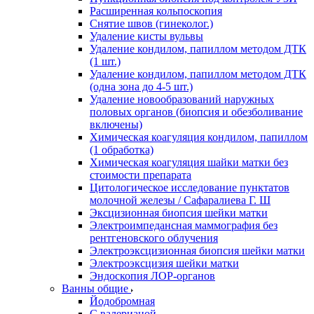
Расширенная кольпоскопия
Снятие швов (гинеколог.)
Удаление кисты вульвы
Удаление кондилом, папиллом методом ДТК
(1 шт.)
Удаление кондилом, папиллом методом ДТК
(одна зона до 4-5 шт.)
Удаление новообразований наружных
половых органов (биопсия и обезболивание
включены)
Химическая коагуляция кондилом, папиллом
(1 обработка)
Химическая коагуляция шайки матки без
стоимости препарата
Цитологическое исследование пунктатов
молочной железы / Сафаралиева Г. Ш
Эксцизионная биопсия шейки матки
Электроимпедансная маммография без
рентгеновского облучения
Электроэксцизионная биопсия шейки матки
Электроэксцизия шейки матки
Эндоскопия ЛОР-органов
Ванны общие
Йодобромная
С валерианой