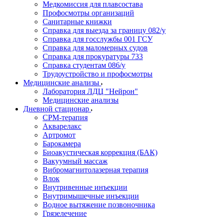
Медкомиссия для плавсостава
Профосмотры организаций
Санитарные книжки
Справка для выезда за границу 082/у
Справка для госслужбы 001 ГСУ
Справка для маломерных судов
Справка для прокуратуры 733
Справка студентам 086/у
Трудоустройство и профосмотры
Медицинские анализы
Лаборатория ЛДЦ "Нейрон"
Медицинские анализы
Дневной стационар
CPM-терапия
Акварелакс
Артромот
Барокамера
Биоакустическая коррекция (БАК)
Вакуумный массаж
Вибромагнитолазерная терапия
Влок
Внутривенные инъекции
Внутримышечные инъекции
Водное вытяжение позвоночника
Грязелечение