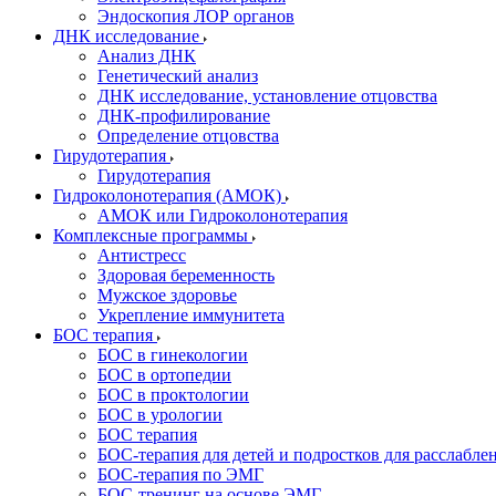
Эндоскопия ЛОР органов
ДНК исследование
Анализ ДНК
Генетический анализ
ДНК исследование, установление отцовства
ДНК-профилирование
Определение отцовства
Гирудотерапия
Гирудотерапия
Гидроколонотерапия (АМОК)
АМОК или Гидроколонотерапия
Комплексные программы
Антистресс
Здоровая беременность
Мужское здоровье
Укрепление иммунитета
БОС терапия
БОС в гинекологии
БОС в ортопедии
БОС в проктологии
БОС в урологии
БОС терапия
БОС-терапия для детей и подростков для расслабле
БОС-терапия по ЭМГ
БОС-тренинг на основе ЭМГ