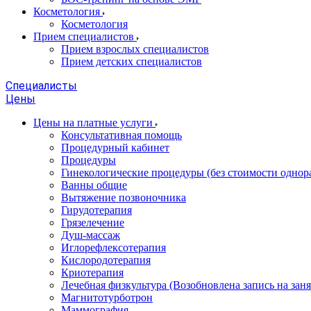
Косметология
Косметология
Прием специалистов
Прием взрослых специалистов
Прием детских специалистов
Специалисты
Цены
Цены на платные услуги
Консультативная помощь
Процедурный кабинет
Процедуры
Гинекологические процедуры (без стоимости однор
Ванны общие
Вытяжение позвоночника
Гирудотерапия
Грязелечение
Душ-массаж
Иглорефлексотерапия
Кислородотерапия
Криотерапия
Лечебная физкультура (Возобновлена запись на заня
Магнитотурботрон
Маммография