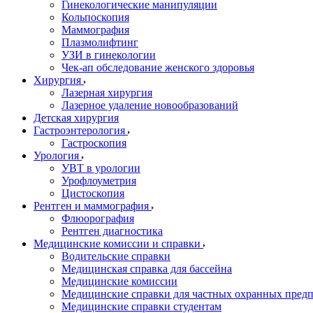
Гинекологические манипуляции
Кольпоскопия
Маммография
Плазмолифтинг
УЗИ в гинекологии
Чек-ап обследование женского здоровья
Хирургия
Лазерная хирургия
Лазерное удаление новообразований
Детская хирургия
Гастроэнтерология
Гастроскопия
Урология
УВТ в урологии
Урофлоуметрия
Цистоскопия
Рентген и маммография
Флюорография
Рентген диагностика
Медицинские комиссии и справки
Водительские справки
Медицинская справка для бассейна
Медицинские комиссии
Медицинские справки для частных охранных пред
Медицинские справки студентам